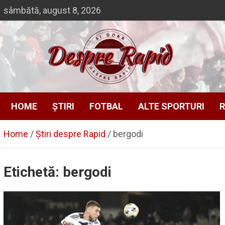
Skip
sâmbătă, august 8, 2026
to
content
Despre Rapid
Si doar … despre Rapid
HOME
ȘTIRI
FOTBAL
ALTE SPORTURI
R
Home
Știri despre Rapid
bergodi
Etichetă:
bergodi