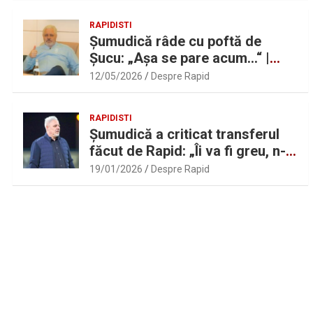
RAPIDISTI
Șumudică râde cu poftă de
Șucu: „Așa se pare acum…“ |
Sport.ro
12/05/2026
Despre Rapid
RAPIDISTI
Șumudică a criticat transferul
făcut de Rapid: „Îi va fi greu, n-
am înțeles”
19/01/2026
Despre Rapid