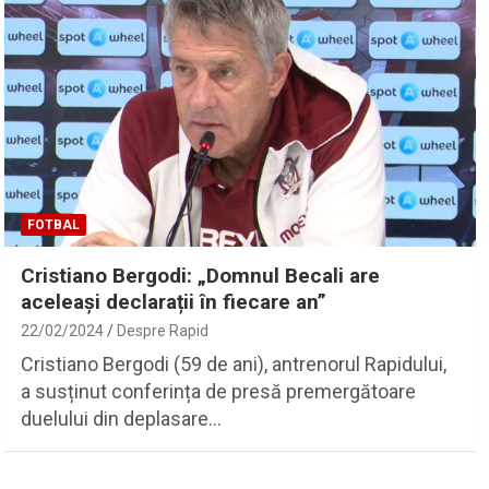
FOTBAL
Cristiano Bergodi: „Domnul Becali are
aceleași declarații în fiecare an”
22/02/2024
Despre Rapid
Cristiano Bergodi (59 de ani), antrenorul Rapidului,
a susținut conferința de presă premergătoare
duelului din deplasare…