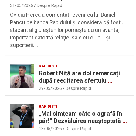
31/05/2026
Despre Rapid
Ovidiu Herea a comentat revenirea lui Daniel
Pancu pe banca Rapidului şi consideră că fostul
atacant al giuleştenilor porneşte cu un avantaj
important datorită relaţiei sale cu clubul şi
suporterii.…
RAPIDISTI
Robert Niță are doi remarcați
după reeditarea sfertului
UEFAntastic: „Lideri în teren” |
29/05/2026
Despre Rapid
Sport.ro
RAPIDISTI
„Mai simțeam câte o agrafă în
păr!” Dezvăluirea neașteptată a
lui Marius Șumudică despre
13/05/2026
Despre Rapid
Daniel Pancu