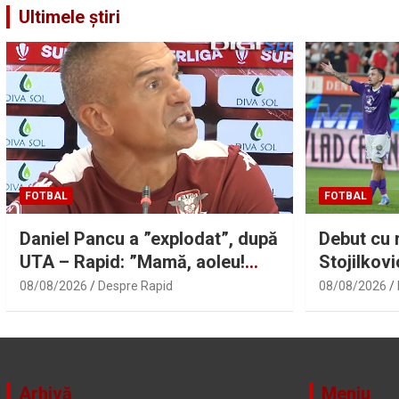
Ultimele știri
FOTBAL
FOTBAL
Daniel Pancu a ”explodat”, după
Debut cu 
UTA – Rapid: ”Mamă, aoleu!
Stojilkovi
Puțin respect nu există?”
mare greș
08/08/2026
Despre Rapid
08/08/2026
Arhivă
Meniu