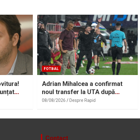
FOTBAL
vitura!
Adrian Mihalcea a confirmat
unțat
noul transfer la UTA după
n”
remiza cu Rapid! Anunțul făcut
08/08/2026
Despre Rapid
despre starea lui Alexi Pitu |
Sport.ro
Contact