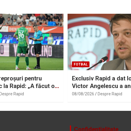
FOTBAL
reproșuri pentru
Exclusiv Rapid a dat lo
c la Rapid: „A făcut o
Victor Angelescu a an
eală!”
transferul: „Foarte bu
Despre Rapid
08/08/2026
Despre Rapid
Confidentialitate