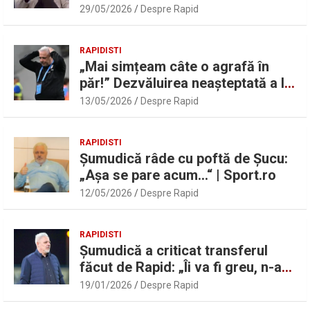
UEFAntastic: „Lideri în teren” |
29/05/2026
Despre Rapid
Sport.ro
RAPIDISTI
„Mai simțeam câte o agrafă în
păr!” Dezvăluirea neașteptată a lui
Marius Șumudică despre Daniel
13/05/2026
Despre Rapid
Pancu
RAPIDISTI
Șumudică râde cu poftă de Șucu:
„Așa se pare acum…“ | Sport.ro
12/05/2026
Despre Rapid
RAPIDISTI
Șumudică a criticat transferul
făcut de Rapid: „Îi va fi greu, n-am
înțeles”
19/01/2026
Despre Rapid