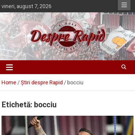
Skip
vineri, august 7, 2026
to
content
Despre Rapid
Si doar … despre Rapid
Home
Știri despre Rapid
bocciu
Etichetă:
bocciu