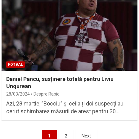
FOTBAL
Daniel Pancu, susținere totală pentru Liviu
Ungurean
28/03/2024
Despre Rapid
Azi, 28 martie, ”Bocciu” și ceilalți doi suspecți au
cerut schimbarea măsurii de arest pentru 30…
Paginație
1
2
Next