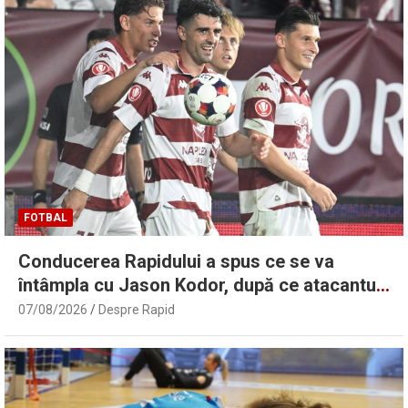
FOTBAL
Conducerea Rapidului a spus ce se va
întâmpla cu Jason Kodor, după ce atacantul
Filip Stojilkovic a semnat
07/08/2026
Despre Rapid