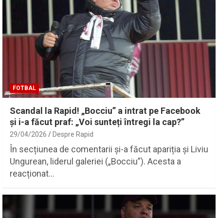
FOTBAL
Scandal la Rapid! „Bocciu” a intrat pe Facebook
și i-a făcut praf: „Voi sunteți întregi la cap?”
29/04/2026
Despre Rapid
În secțiunea de comentarii și-a făcut apariția și Liviu
Ungurean, liderul galeriei („Bocciu”). Acesta a
reacționat…