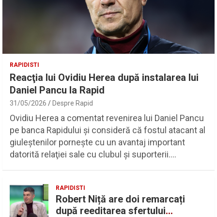
RAPIDISTI
Reacţia lui Ovidiu Herea după instalarea lui
Daniel Pancu la Rapid
31/05/2026
Despre Rapid
Ovidiu Herea a comentat revenirea lui Daniel Pancu
pe banca Rapidului şi consideră că fostul atacant al
giuleştenilor porneşte cu un avantaj important
datorită relaţiei sale cu clubul şi suporterii.…
RAPIDISTI
Robert Niță are doi remarcați
după reeditarea sfertului