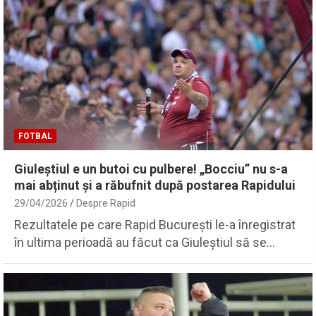
FOTBAL
Giuleștiul e un butoi cu pulbere! „Bocciu” nu s-a
mai abținut și a răbufnit după postarea Rapidului
29/04/2026
Despre Rapid
Rezultatele pe care Rapid București le-a înregistrat
în ultima perioadă au făcut ca Giuleștiul să se…