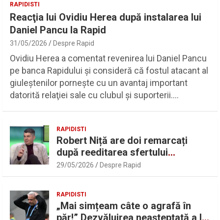
RAPIDISTI
Reacţia lui Ovidiu Herea după instalarea lui
Daniel Pancu la Rapid
31/05/2026
Despre Rapid
Ovidiu Herea a comentat revenirea lui Daniel Pancu
pe banca Rapidului şi consideră că fostul atacant al
giuleştenilor porneşte cu un avantaj important
datorită relaţiei sale cu clubul şi suporterii.…
RAPIDISTI
Robert Niță are doi remarcați
după reeditarea sfertului
UEFAntastic: „Lideri în teren” |
29/05/2026
Despre Rapid
Sport.ro
RAPIDISTI
„Mai simțeam câte o agrafă în
păr!” Dezvăluirea neașteptată a lui