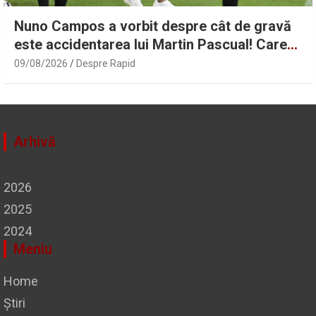
Nuno Campos a vorbit despre cât de gravă
este accidentarea lui Martin Pascual! Care
este situația lui Karamoko | Sport.ro
09/08/2026
Despre Rapid
Arhivă
2026
2025
2024
Meniu
Home
Știri