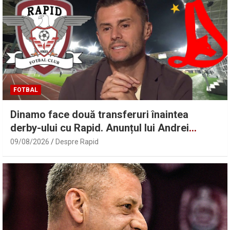
FOTBAL
Dinamo face două transferuri înaintea
derby-ului cu Rapid. Anunțul lui Andrei
Nicolescu
09/08/2026
Despre Rapid