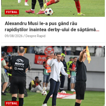
FOTBAL
Alexandru Musi le-a pus gând rău
rapidiștilor înaintea derby-ului de săptămâna
viitoare: „O să fie foc!”
09/08/2026
Despre Rapid
FOTBAL