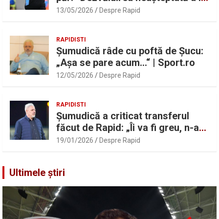
Marius Șumudică despre Daniel
13/05/2026
Despre Rapid
Pancu
RAPIDISTI
Șumudică râde cu poftă de Șucu:
„Așa se pare acum…“ | Sport.ro
12/05/2026
Despre Rapid
RAPIDISTI
Șumudică a criticat transferul
făcut de Rapid: „Îi va fi greu, n-am
înțeles”
19/01/2026
Despre Rapid
Ultimele știri