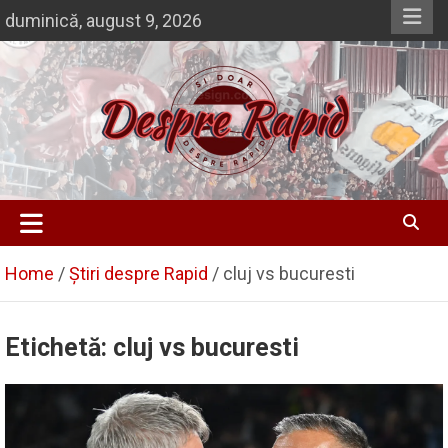
Skip
duminică, august 9, 2026
to
content
Despre Rapid
Si doar … despre Rapid
Home
Știri despre Rapid
cluj vs bucuresti
Etichetă:
cluj vs bucuresti