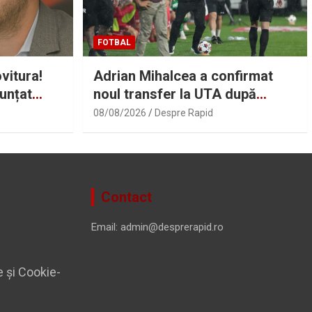
FOTBAL
vitura!
Adrian Mihalcea a confirmat
unțat
noul transfer la UTA după
n”
remiza cu Rapid! Anunțul făcut
08/08/2026
Despre Rapid
despre starea lui Alexi Pitu |
Sport.ro
Contact
Email: admin@desprerapid.ro
e și Cookie-