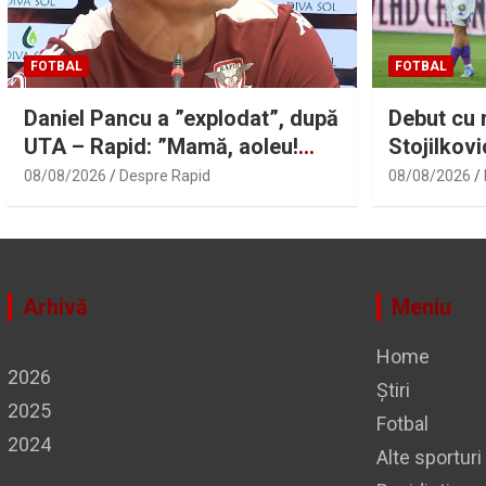
FOTBAL
FOTBAL
Daniel Pancu a ”explodat”, după
Debut cu 
UTA – Rapid: ”Mamă, aoleu!
Stojilkovi
Puțin respect nu există?”
mare greș
08/08/2026
Despre Rapid
08/08/2026
Arhivă
Meniu
Home
2026
Știri
2025
Fotbal
2024
Alte sporturi