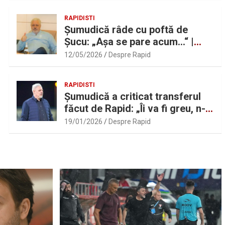
RAPIDISTI
Șumudică râde cu poftă de
Șucu: „Așa se pare acum…“ |
Sport.ro
12/05/2026
Despre Rapid
RAPIDISTI
Șumudică a criticat transferul
făcut de Rapid: „Îi va fi greu, n-
am înțeles”
19/01/2026
Despre Rapid