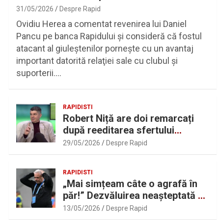
31/05/2026
Despre Rapid
Ovidiu Herea a comentat revenirea lui Daniel
Pancu pe banca Rapidului şi consideră că fostul
atacant al giuleştenilor porneşte cu un avantaj
important datorită relaţiei sale cu clubul şi
suporterii.…
RAPIDISTI
Robert Niță are doi remarcați
după reeditarea sfertului
UEFAntastic: „Lideri în teren” |
29/05/2026
Despre Rapid
Sport.ro
RAPIDISTI
„Mai simțeam câte o agrafă în
păr!” Dezvăluirea neașteptată a
lui Marius Șumudică despre
13/05/2026
Despre Rapid
Daniel Pancu