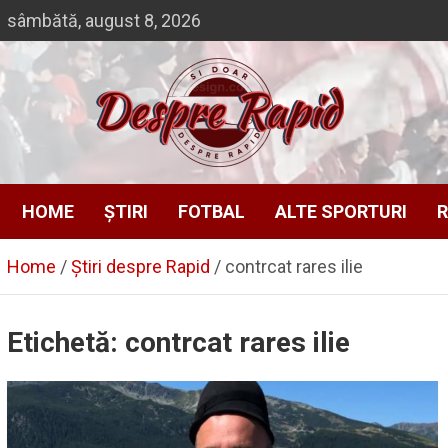
Skip
sâmbătă, august 8, 2026
to
content
Despre Rapid
Si doar … despre Rapid
HOME
ȘTIRI
FOTBAL
ALTE SPORTURI
R
Home
Știri despre Rapid
contrcat rares ilie
Etichetă:
contrcat rares ilie