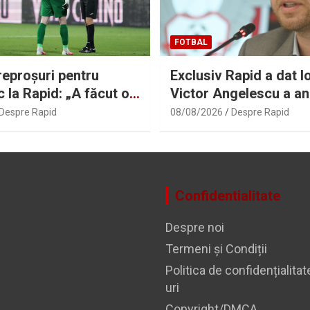
FOTBAL
reproșuri pentru
Exclusiv Rapid a dat lo
c la Rapid: „A făcut o
Victor Angelescu a an
eală!”
transferul: „Foarte bu
Despre Rapid
08/08/2026
Despre Rapid
Confidentialitate
Despre noi
Termeni și Condiții
Politica de confidențialitat
uri
Copyright/DMCA