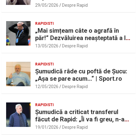
UEFAntastic: „Lideri în teren” |
29/05/2026
Despre Rapid
Sport.ro
RAPIDISTI
„Mai simțeam câte o agrafă în
păr!” Dezvăluirea neașteptată a lui
Marius Șumudică despre Daniel
13/05/2026
Despre Rapid
Pancu
RAPIDISTI
Șumudică râde cu poftă de Șucu:
„Așa se pare acum…“ | Sport.ro
12/05/2026
Despre Rapid
RAPIDISTI
Șumudică a criticat transferul
făcut de Rapid: „Îi va fi greu, n-am
înțeles”
19/01/2026
Despre Rapid