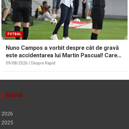
FOTBAL
Nuno Campos a vorbit despre cât de gravă
este accidentarea lui Martin Pascual! Care
este situația lui Karamoko | Sport.ro
09/08/2026
Despre Rapid
Arhivă
2026
2025