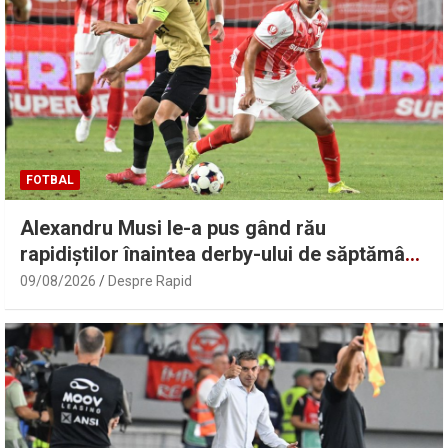
FOTBAL
Alexandru Musi le-a pus gând rău
rapidiștilor înaintea derby-ului de săptămâna
viitoare: „O să fie foc!”
09/08/2026
Despre Rapid