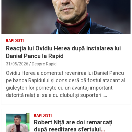
RAPIDISTI
Reacţia lui Ovidiu Herea după instalarea lui
Daniel Pancu la Rapid
31/05/2026
Despre Rapid
Ovidiu Herea a comentat revenirea lui Daniel Pancu
pe banca Rapidului şi consideră că fostul atacant al
giuleştenilor porneşte cu un avantaj important
datorită relaţiei sale cu clubul şi suporterii.…
RAPIDISTI
Robert Niță are doi remarcați
după reeditarea sfertului