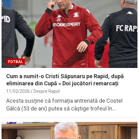
FOTBAL
Cum a numit-o Cristi Săpunaru pe Rapid, după
eliminarea din Cupă » Doi jucători remarcați
11/02/2026
Despre Rapid
Acesta susține că formația antrenată de Costel
Gâlcă (53 de ani) putea să câștige trofeul în…