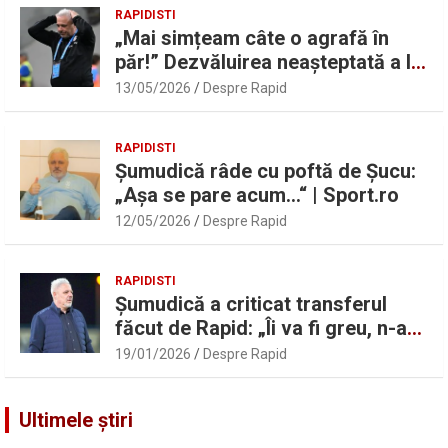
RAPIDISTI
„Mai simțeam câte o agrafă în
păr!” Dezvăluirea neașteptată a lui
Marius Șumudică despre Daniel
13/05/2026
Despre Rapid
Pancu
RAPIDISTI
Șumudică râde cu poftă de Șucu:
„Așa se pare acum…“ | Sport.ro
12/05/2026
Despre Rapid
RAPIDISTI
Șumudică a criticat transferul
făcut de Rapid: „Îi va fi greu, n-am
înțeles”
19/01/2026
Despre Rapid
Ultimele știri