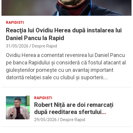
RAPIDISTI
Reacţia lui Ovidiu Herea după instalarea lui
Daniel Pancu la Rapid
31/05/2026
Despre Rapid
Ovidiu Herea a comentat revenirea lui Daniel Pancu
pe banca Rapidului şi consideră că fostul atacant al
giuleştenilor porneşte cu un avantaj important
datorită relaţiei sale cu clubul şi suporterii.…
RAPIDISTI
Robert Niță are doi remarcați
după reeditarea sfertului
UEFAntastic: „Lideri în teren” |
29/05/2026
Despre Rapid
Sport.ro