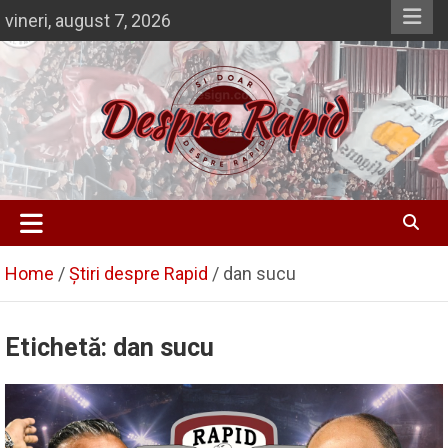
Skip
vineri, august 7, 2026
to
content
Despre Rapid
Si doar … despre Rapid
Home
Știri despre Rapid
dan sucu
Etichetă:
dan sucu