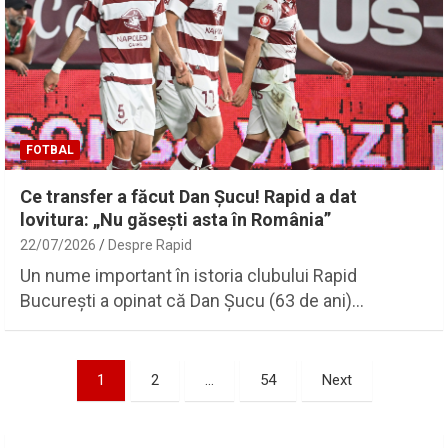
FOTBAL
Ce transfer a făcut Dan Șucu! Rapid a dat
lovitura: „Nu găsești asta în România”
22/07/2026
Despre Rapid
Un nume important în istoria clubului Rapid
București a opinat că Dan Șucu (63 de ani)…
Paginație
1
2
…
54
Next
articole