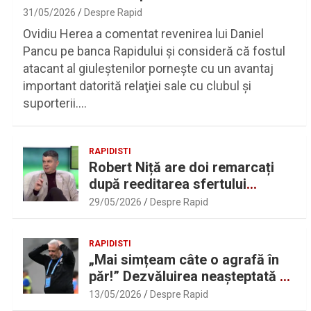
31/05/2026
Despre Rapid
Ovidiu Herea a comentat revenirea lui Daniel
Pancu pe banca Rapidului şi consideră că fostul
atacant al giuleştenilor porneşte cu un avantaj
important datorită relaţiei sale cu clubul şi
suporterii.…
RAPIDISTI
Robert Niță are doi remarcați
după reeditarea sfertului
UEFAntastic: „Lideri în teren” |
29/05/2026
Despre Rapid
Sport.ro
RAPIDISTI
„Mai simțeam câte o agrafă în
păr!” Dezvăluirea neașteptată a
lui Marius Șumudică despre
13/05/2026
Despre Rapid
Daniel Pancu