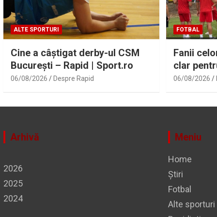
ALTE SPORTURI
FOTBAL
Cine a câștigat derby-ul CSM
Fanii cel
București – Rapid | Sport.ro
clar pentr
derby-ul 
06/08/2026
Despre Rapid
06/08/2026
Arhivă
Meniu
Home
2026
Știri
2025
Fotbal
2024
Alte sporturi