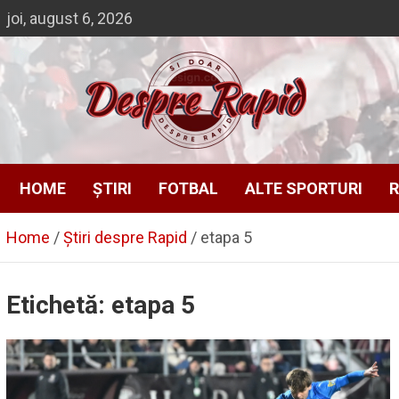
Skip
joi, august 6, 2026
to
content
Despre Rapid
Si doar … despre Rapid
HOME
ȘTIRI
FOTBAL
ALTE SPORTURI
R
Home
Știri despre Rapid
etapa 5
Etichetă:
etapa 5