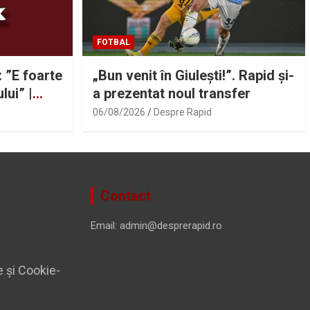
FOTBAL
: ”E foarte
„Bun venit în Giulești!”. Rapid și-
lui” |
a prezentat noul transfer
06/08/2026
Despre Rapid
Contact
Email: admin@desprerapid.ro
e și Cookie-