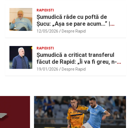
RAPIDISTI
Șumudică râde cu poftă de
Șucu: „Așa se pare acum…“ |
Sport.ro
12/05/2026
Despre Rapid
RAPIDISTI
Șumudică a criticat transferul
făcut de Rapid: „Îi va fi greu, n-
am înțeles”
19/01/2026
Despre Rapid