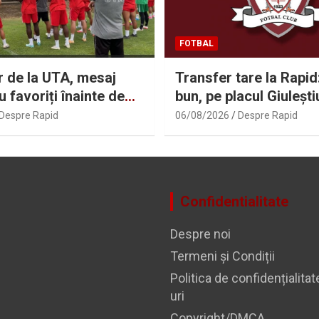
FOTBAL
or de la UTA, mesaj
Transfer tare la Rapid
u favoriți înainte de
bun, pe placul Giuleștiu
cu Rapid
Sport.ro
Despre Rapid
06/08/2026
Despre Rapid
Confidentialitate
Despre noi
Termeni și Condiții
Politica de confidențialitat
uri
Copyright/DMCA