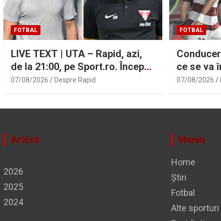
FOTBAL
FOTBAL
LIVE TEXT | UTA – Rapid, azi,
Conducere
de la 21:00, pe Sport.ro. Începe
ce se va 
etapa a patra din Superligă! |
Kodor, dup
07/08/2026
Despre Rapid
07/08/2026
Sport.ro
Stojilkov
Arhivă
Meniu
Home
2026
Știri
2025
Fotbal
2024
Alte sporturi