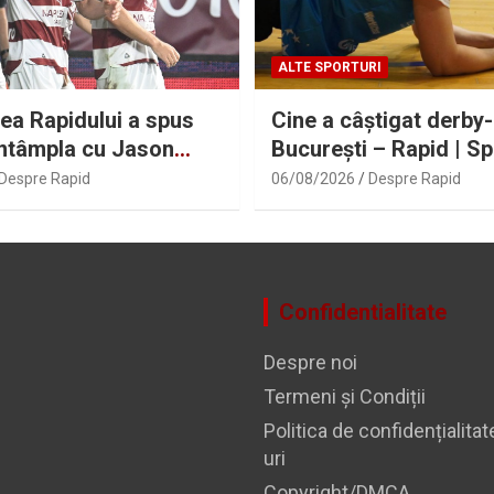
ALTE SPORTURI
a Rapidului a spus
Cine a câștigat derby
întâmpla cu Jason
București – Rapid | Sp
ă ce atacantul Filip
Despre Rapid
06/08/2026
Despre Rapid
ic a semnat
Confidentialitate
Despre noi
Termeni și Condiții
Politica de confidențialitat
uri
Copyright/DMCA