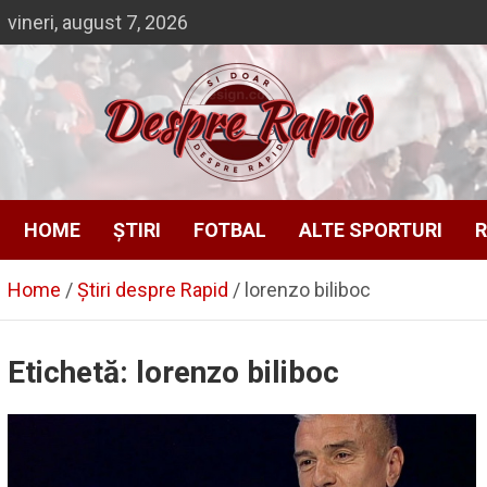
Skip
vineri, august 7, 2026
to
content
Despre Rapid
Si doar … despre Rapid
HOME
ȘTIRI
FOTBAL
ALTE SPORTURI
R
Home
Știri despre Rapid
lorenzo biliboc
Etichetă:
lorenzo biliboc