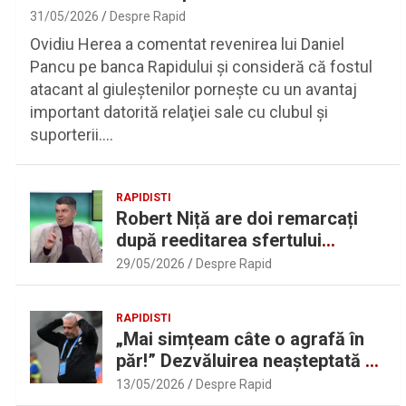
31/05/2026
Despre Rapid
Ovidiu Herea a comentat revenirea lui Daniel
Pancu pe banca Rapidului şi consideră că fostul
atacant al giuleştenilor porneşte cu un avantaj
important datorită relaţiei sale cu clubul şi
suporterii.…
RAPIDISTI
Robert Niță are doi remarcați
după reeditarea sfertului
UEFAntastic: „Lideri în teren” |
29/05/2026
Despre Rapid
Sport.ro
RAPIDISTI
„Mai simțeam câte o agrafă în
păr!” Dezvăluirea neașteptată a
lui Marius Șumudică despre
13/05/2026
Despre Rapid
Daniel Pancu