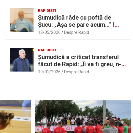
RAPIDISTI
Șumudică râde cu poftă de
Șucu: „Așa se pare acum…“ |
Sport.ro
12/05/2026
Despre Rapid
RAPIDISTI
Șumudică a criticat transferul
făcut de Rapid: „Îi va fi greu, n-
am înțeles”
19/01/2026
Despre Rapid