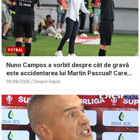
FOTBAL
Nuno Campos a vorbit despre cât de gravă
este accidentarea lui Martin Pascual! Care
este situația lui Karamoko | Sport.ro
09/08/2026
Despre Rapid