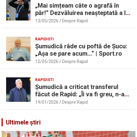
„Mai simțeam câte o agrafă în
păr!” Dezvăluirea neașteptată a lui
Marius Șumudică despre Daniel
13/05/2026
Despre Rapid
Pancu
RAPIDISTI
Șumudică râde cu poftă de Șucu:
„Așa se pare acum…“ | Sport.ro
12/05/2026
Despre Rapid
RAPIDISTI
Șumudică a criticat transferul
făcut de Rapid: „Îi va fi greu, n-am
înțeles”
19/01/2026
Despre Rapid
Ultimele știri