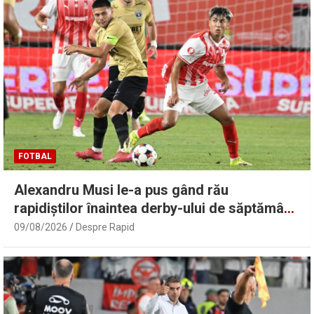
FOTBAL
Alexandru Musi le-a pus gând rău
rapidiștilor înaintea derby-ului de săptămâna
viitoare: „O să fie foc!”
09/08/2026
Despre Rapid