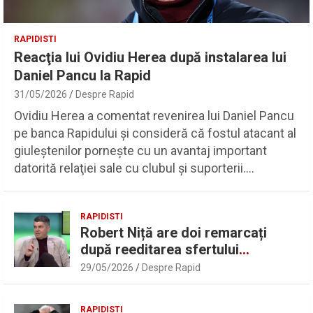
RAPIDISTI
Reacţia lui Ovidiu Herea după instalarea lui
Daniel Pancu la Rapid
31/05/2026
Despre Rapid
Ovidiu Herea a comentat revenirea lui Daniel Pancu
pe banca Rapidului şi consideră că fostul atacant al
giuleştenilor porneşte cu un avantaj important
datorită relaţiei sale cu clubul şi suporterii.…
RAPIDISTI
Robert Niță are doi remarcați
după reeditarea sfertului
UEFAntastic: „Lideri în teren” |
29/05/2026
Despre Rapid
Sport.ro
RAPIDISTI