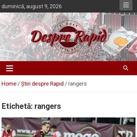
Skip
duminică, august 9, 2026
to
content
Despre Rapid
Si doar … despre Rapid
Home
Știri despre Rapid
rangers
Etichetă:
rangers