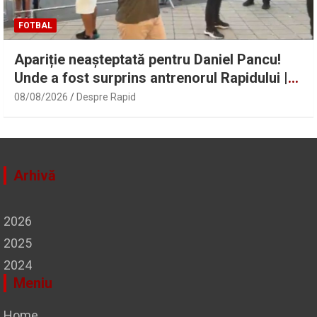
FOTBAL
Apariție neașteptată pentru Daniel Pancu!
Unde a fost surprins antrenorul Rapidului |
Sport.ro
08/08/2026
Despre Rapid
Arhivă
2026
2025
2024
Meniu
Home