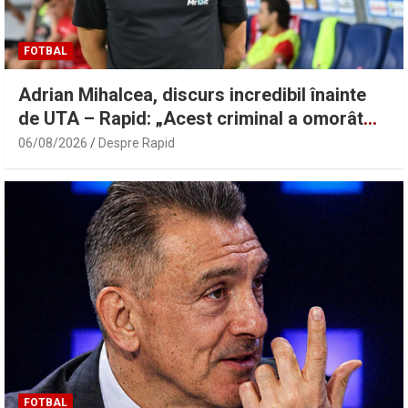
FOTBAL
Adrian Mihalcea, discurs incredibil înainte
de UTA – Rapid: „Acest criminal a omorât
vreo șase oameni” | Sport.ro
06/08/2026
Despre Rapid
FOTBAL