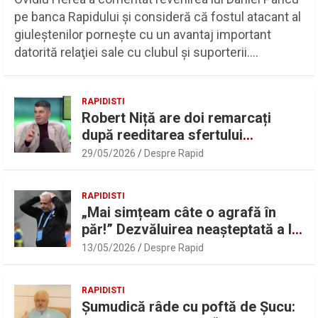
pe banca Rapidului şi consideră că fostul atacant al
giuleştenilor porneşte cu un avantaj important
datorită relaţiei sale cu clubul şi suporterii.…
RAPIDISTI
Robert Niță are doi remarcați
după reeditarea sfertului
UEFAntastic: „Lideri în teren” |
29/05/2026
Despre Rapid
Sport.ro
RAPIDISTI
„Mai simțeam câte o agrafă în
păr!” Dezvăluirea neașteptată a lui
Marius Șumudică despre Daniel
13/05/2026
Despre Rapid
Pancu
RAPIDISTI
Șumudică râde cu poftă de Șucu: