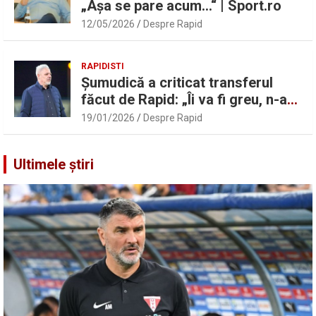
„Așa se pare acum…“ | Sport.ro
12/05/2026
Despre Rapid
RAPIDISTI
Șumudică a criticat transferul
făcut de Rapid: „Îi va fi greu, n-am
înțeles”
19/01/2026
Despre Rapid
Ultimele știri