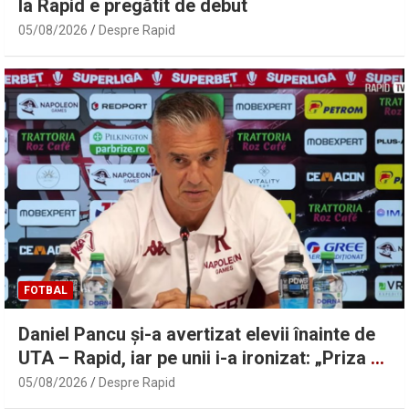
la Rapid e pregătit de debut
05/08/2026
Despre Rapid
FOTBAL
Daniel Pancu și-a avertizat elevii înainte de
UTA – Rapid, iar pe unii i-a ironizat: „Priza nu
a avut curent” | Sport.ro
05/08/2026
Despre Rapid