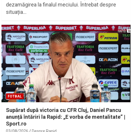
dezamăgirea la finalul meciului. Întrebat despre
situația…
FOTBAL
Supărat după victoria cu CFR Cluj, Daniel Pancu
anunță întăriri la Rapid: „E vorba de mentalitate” |
Sport.ro
03/08/2026
Despre Rapid