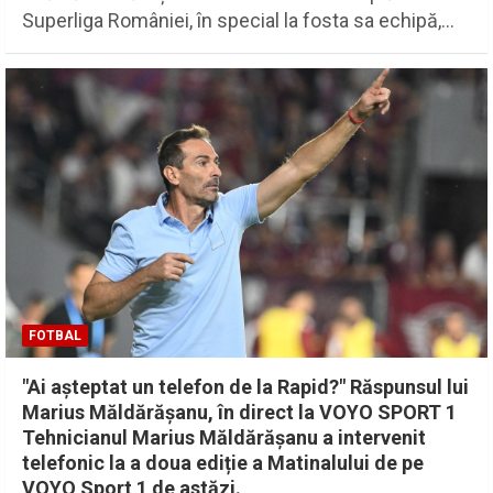
Superliga României, în special la fosta sa echipă,…
FOTBAL
"Ai așteptat un telefon de la Rapid?" Răspunsul lui
Marius Măldărășanu, în direct la VOYO SPORT 1
Tehnicianul Marius Măldărășanu a intervenit
telefonic la a doua ediție a Matinalului de pe
VOYO Sport 1 de astăzi.