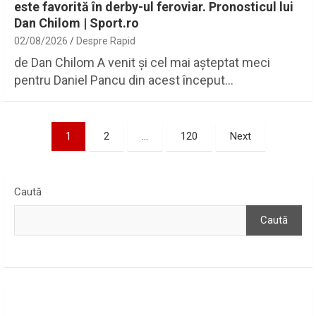
este favorită în derby-ul feroviar. Pronosticul lui
Dan Chilom | Sport.ro
02/08/2026
Despre Rapid
de Dan Chilom A venit și cel mai așteptat meci
pentru Daniel Pancu din acest început…
Paginație
1
2
…
120
Next
articole
Caută
Caută