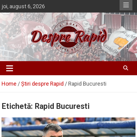
Skip
joi, august 6, 2026
to
content
Despre Rapid
Si doar … despre Rapid
Home
Știri despre Rapid
Rapid Bucuresti
Etichetă:
Rapid Bucuresti