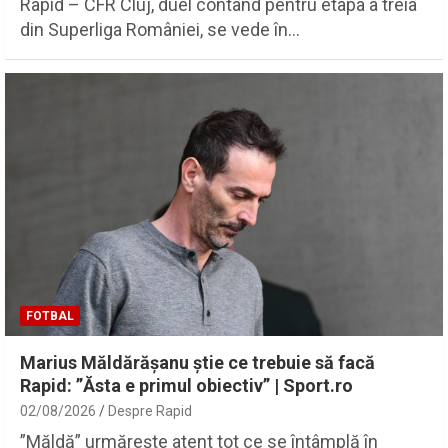
Rapid – CFR Cluj, duel contând pentru etapa a treia
din Superliga României, se vede în…
FOTBAL
Marius Măldărășanu știe ce trebuie să facă
Rapid: ”Ăsta e primul obiectiv” | Sport.ro
02/08/2026
Despre Rapid
”Măldă” urmărește atent tot ce se întâmplă în