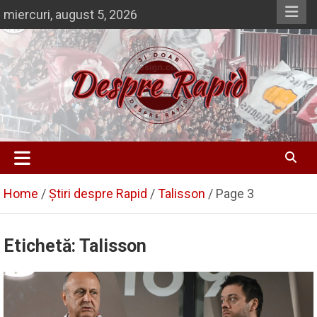
Skip
miercuri, august 5, 2026
to
content
Despre Rapid
Si doar … despre Rapid
Home
Știri despre Rapid
Talisson
Page 3
Etichetă:
Talisson