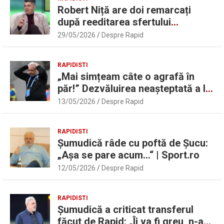
Robert Niță are doi remarcați
după reeditarea sfertului
UEFAntastic: „Lideri în teren” |
29/05/2026
Despre Rapid
Sport.ro
RAPIDISTI
„Mai simțeam câte o agrafă în
păr!” Dezvăluirea neașteptată a lui
Marius Șumudică despre Daniel
13/05/2026
Despre Rapid
Pancu
RAPIDISTI
Șumudică râde cu poftă de Șucu:
„Așa se pare acum…“ | Sport.ro
12/05/2026
Despre Rapid
RAPIDISTI
Șumudică a criticat transferul
făcut de Rapid: „Îi va fi greu, n-am