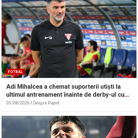
FOTBAL
Adi Mihalcea a chemat suporterii utiști la
ultimul antrenament înainte de derby-ul cu
Rapid
05/08/2026
Despre Rapid