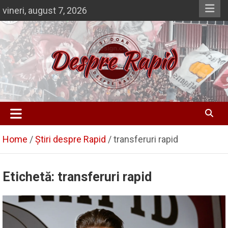
Skip
vineri, august 7, 2026
to
content
Despre Rapid
Si doar … despre Rapid
Home
Știri despre Rapid
transferuri rapid
Etichetă:
transferuri rapid