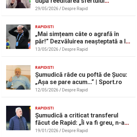
după reeditarea sfertului
UEFAntastic: „Lideri în teren” |
29/05/2026
Despre Rapid
Sport.ro
RAPIDISTI
„Mai simțeam câte o agrafă în
păr!” Dezvăluirea neașteptată a lui
Marius Șumudică despre Daniel
13/05/2026
Despre Rapid
Pancu
RAPIDISTI
Șumudică râde cu poftă de Șucu:
„Așa se pare acum…“ | Sport.ro
12/05/2026
Despre Rapid
RAPIDISTI
Șumudică a criticat transferul
făcut de Rapid: „Îi va fi greu, n-am
înțeles”
19/01/2026
Despre Rapid