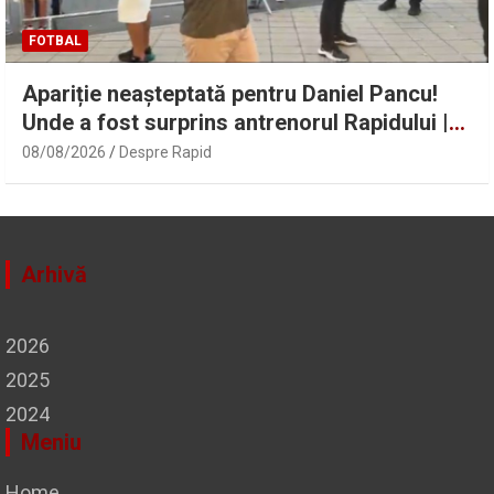
FOTBAL
Apariție neașteptată pentru Daniel Pancu!
Unde a fost surprins antrenorul Rapidului |
Sport.ro
08/08/2026
Despre Rapid
Arhivă
2026
2025
2024
Meniu
Home