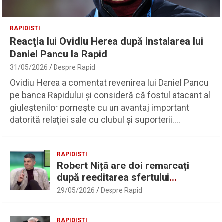
RAPIDISTI
Reacţia lui Ovidiu Herea după instalarea lui
Daniel Pancu la Rapid
31/05/2026
Despre Rapid
Ovidiu Herea a comentat revenirea lui Daniel Pancu
pe banca Rapidului şi consideră că fostul atacant al
giuleştenilor porneşte cu un avantaj important
datorită relaţiei sale cu clubul şi suporterii.…
RAPIDISTI
Robert Niță are doi remarcați
după reeditarea sfertului
UEFAntastic: „Lideri în teren” |
29/05/2026
Despre Rapid
Sport.ro
RAPIDISTI