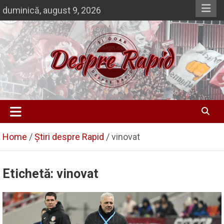
Skip
duminică, august 9, 2026
to
content
Despre Rapid
Si doar … despre Rapid
Home
Știri despre Rapid
vinovat
Etichetă:
vinovat