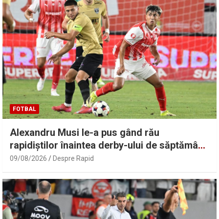
FOTBAL
Alexandru Musi le-a pus gând rău
rapidiștilor înaintea derby-ului de săptămâna
viitoare: „O să fie foc!”
09/08/2026
Despre Rapid