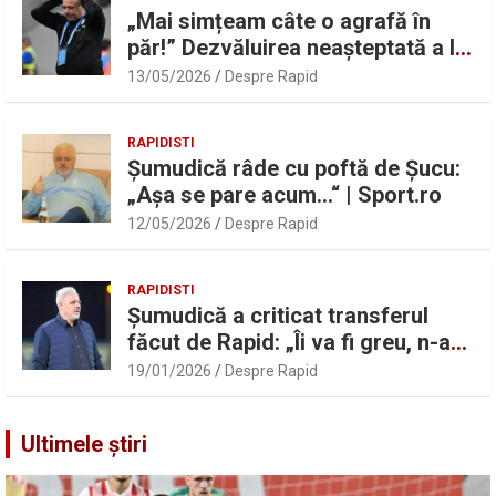
„Mai simțeam câte o agrafă în
păr!” Dezvăluirea neașteptată a lui
Marius Șumudică despre Daniel
13/05/2026
Despre Rapid
Pancu
RAPIDISTI
Șumudică râde cu poftă de Șucu:
„Așa se pare acum…“ | Sport.ro
12/05/2026
Despre Rapid
RAPIDISTI
Șumudică a criticat transferul
făcut de Rapid: „Îi va fi greu, n-am
înțeles”
19/01/2026
Despre Rapid
Ultimele știri