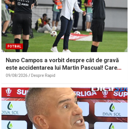
FOTBAL
Nuno Campos a vorbit despre cât de gravă
este accidentarea lui Martin Pascual! Care
este situația lui Karamoko | Sport.ro
09/08/2026
Despre Rapid