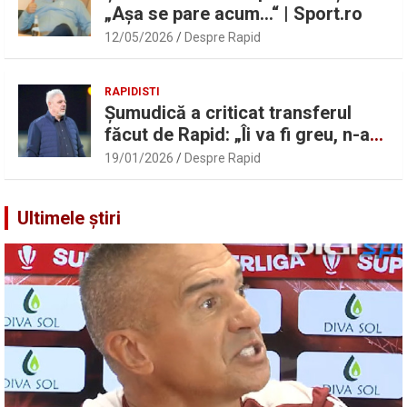
„Așa se pare acum…“ | Sport.ro
12/05/2026
Despre Rapid
RAPIDISTI
Șumudică a criticat transferul
făcut de Rapid: „Îi va fi greu, n-am
înțeles”
19/01/2026
Despre Rapid
Ultimele știri