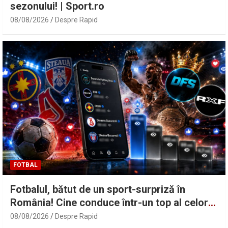
sezonului! | Sport.ro
08/08/2026
Despre Rapid
FOTBAL
Fotbalul, bătut de un sport-surpriză în
România! Cine conduce într-un top al celor
mai vizualizate reel-uri pe Facebook: FCSB,
08/08/2026
Despre Rapid