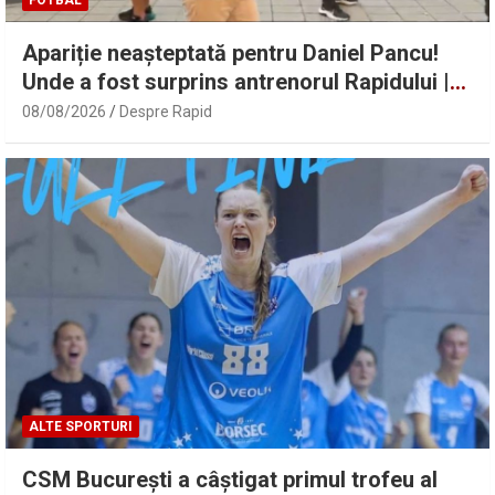
FOTBAL
Apariție neașteptată pentru Daniel Pancu!
Unde a fost surprins antrenorul Rapidului |
Sport.ro
08/08/2026
Despre Rapid
ALTE SPORTURI
CSM București a câștigat primul trofeu al