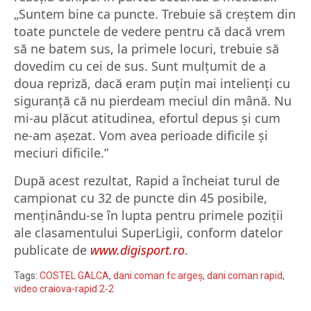
„Suntem bine ca puncte. Trebuie să creștem din
toate punctele de vedere pentru că dacă vrem
să ne batem sus, la primele locuri, trebuie să
dovedim cu cei de sus. Sunt mulțumit de a
doua repriză, dacă eram puțin mai intelienți cu
siguranță că nu pierdeam meciul din mână. Nu
mi-au plăcut atitudinea, efortul depus și cum
ne-am așezat. Vom avea perioade dificile și
meciuri dificile.”
După acest rezultat, Rapid a încheiat turul de
campionat cu 32 de puncte din 45 posibile,
menținându-se în lupta pentru primele poziții
ale clasamentului SuperLigii, conform datelor
publicate de
www.digisport.ro
.
Tags:
COSTEL GALCA
,
dani coman fc argeș
,
dani coman rapid
,
video craiova-rapid 2-2