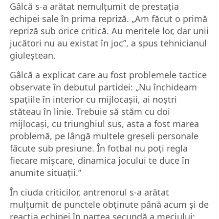
Gâlcă s-a arătat nemulțumit de prestația
echipei sale în prima repriză. „Am făcut o primă
repriză sub orice critică. Au meritele lor, dar unii
jucători nu au existat în joc”, a spus tehnicianul
giuleștean.
Gâlcă a explicat care au fost problemele tactice
observate în debutul partidei: „Nu închideam
spațiile în interior cu mijlocașii, ai noștri
stăteau în linie. Trebuie să stăm cu doi
mijlocași, cu triunghiul sus, asta a fost marea
problemă, pe lângă multele greșeli personale
făcute sub presiune. În fotbal nu poți regla
fiecare mișcare, dinamica jocului te duce în
anumite situații.”
În ciuda criticilor, antrenorul s-a arătat
mulțumit de punctele obținute până acum și de
reacția echipei în partea secundă a meciului: