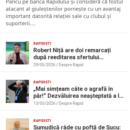
Pancu pe banca Rapidului şi consideră că fostul
atacant al giuleştenilor porneşte cu un avantaj
important datorită relaţiei sale cu clubul şi
suporterii.…
RAPIDISTI
Robert Niță are doi remarcați
după reeditarea sfertului
UEFAntastic: „Lideri în teren” |
29/05/2026
Despre Rapid
Sport.ro
RAPIDISTI
„Mai simțeam câte o agrafă în
păr!” Dezvăluirea neașteptată a lui
Marius Șumudică despre Daniel
13/05/2026
Despre Rapid
Pancu
RAPIDISTI
Șumudică râde cu poftă de Șucu: