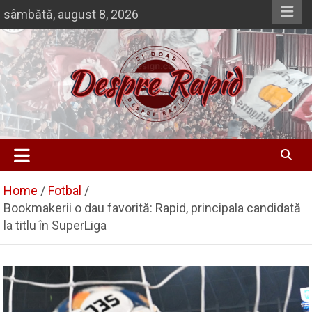
Skip
sâmbătă, august 8, 2026
to
content
Si doar … despre Rapid
Despre Rapid
Home
Fotbal
Bookmakerii o dau favorită: Rapid, principala candidată
la titlu în SuperLiga