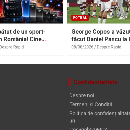
FOTBAL
bătut de un sport-
George Copos a văzut
în România! Cine
făcut Daniel Pancu la 
ntr-un top al celor mai
dat verdictul despre el
Despre Rapid
08/08/2026
Despre Rapid
e reel-uri pe
 FCSB, la ani lumină
teaua
Confidentialitate
Despre noi
Termeni și Condiții
Politica de confidențialitat
uri
Copyright/DMCA