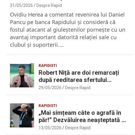
31/05/2026
Despre Rapid
Ovidiu Herea a comentat revenirea lui Daniel
Pancu pe banca Rapidului şi consideră că
fostul atacant al giuleştenilor porneşte cu un
avantaj important datorită relaţiei sale cu
clubul şi suporterii.…
RAPIDISTI
Robert Niță are doi remarcați
după reeditarea sfertului
UEFAntastic: „Lideri în teren” |
29/05/2026
Despre Rapid
Sport.ro
RAPIDISTI
„Mai simțeam câte o agrafă în
păr!” Dezvăluirea neașteptată a
lui Marius Șumudică despre
13/05/2026
Despre Rapid
Daniel Pancu