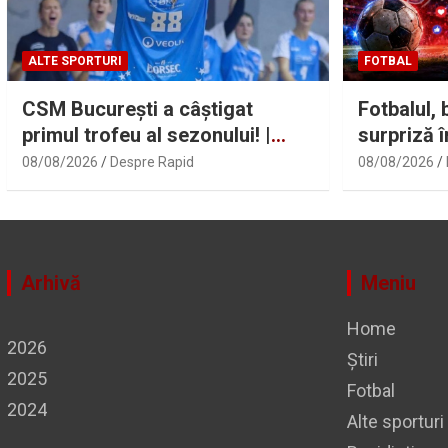
ALTE SPORTURI
FOTBAL
CSM București a câștigat
Fotbalul, 
primul trofeu al sezonului! |
surpriză 
Sport.ro
conduce î
08/08/2026
Despre Rapid
08/08/2026
vizualizat
Facebook:
de CSA S
Arhivă
Meniu
Home
2026
Știri
2025
Fotbal
2024
Alte sporturi