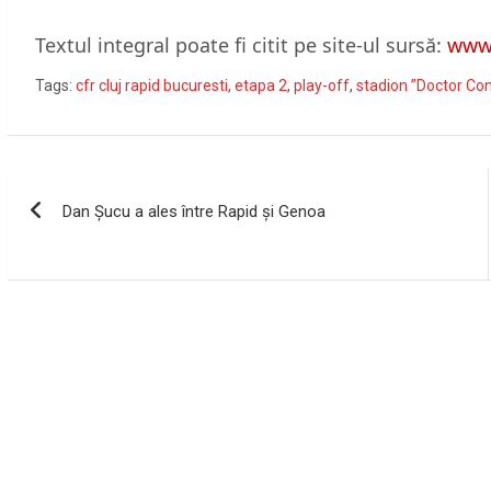
Textul integral poate fi citit pe site-ul sursă:
www.
Tags:
cfr cluj rapid bucuresti
,
etapa 2
,
play-off
,
stadion ”Doctor Co
Navigare
Dan Șucu a ales între Rapid și Genoa
în
articole