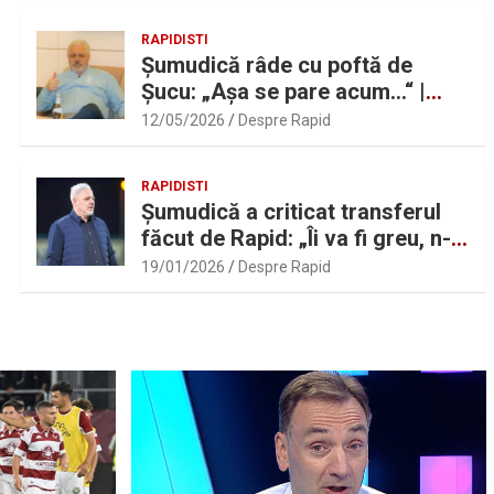
RAPIDISTI
Șumudică râde cu poftă de
Șucu: „Așa se pare acum…“ |
Sport.ro
12/05/2026
Despre Rapid
RAPIDISTI
Șumudică a criticat transferul
făcut de Rapid: „Îi va fi greu, n-
am înțeles”
19/01/2026
Despre Rapid