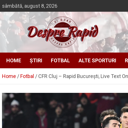
Skip
sâmbătă, august 8, 2026
to
content
Si doar … despre Rapid
Despre Rapid
HOME
ȘTIRI
FOTBAL
ALTE SPORTURI
R
Home
Fotbal
CFR Cluj – Rapid București, Live Text Onli