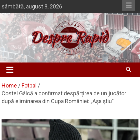
Skip
sâmbătă, august 8, 2026
to
content
Si doar … despre Rapid
Despre Rapid
Home
Fotbal
Costel Gâlcă a confirmat despărțirea de un jucător
după eliminarea din Cupa României: „Așa știu”