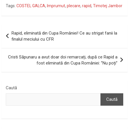
Tags:
COSTEL GALCA
,
Imprumut
,
plecare
,
rapid
,
Timotej Jambor
Navigare
Rapid, eliminată din Cupa României! Ce au strigat fanii la
în
finalul meciului cu CFR
articole
Cristi Săpunaru a avut doar doi remarcați, după ce Rapid a
fost eliminată din Cupa României: ”Nu poți”
Caută
Caută