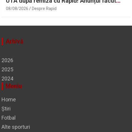
UTA după remiza cu Rapid! Anunțul făcut
despre starea lui Alexi Pitu | Sport.ro
08/08/2026
Despre Rapid
Arhivă
2026
2025
2024
Meniu
Home
Știri
Fotbal
Alte sporturi