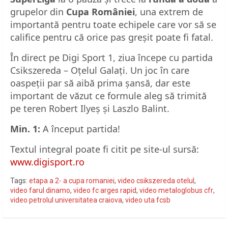
grupelor din
Cupa României
, una extrem de
importantă pentru toate echipele care vor să se
califice pentru că orice pas greșit poate fi fatal.
În direct pe Digi Sport 1, ziua începe cu partida
Csikszereda – Oțelul Galați. Un joc în care
oaspeții par să aibă prima șansă, dar este
important de văzut ce formule aleg să trimită
pe teren Robert Ilyeș și Laszlo Balint.
Min. 1:
A început partida!
Textul integral poate fi citit pe site-ul sursă:
www.digisport.ro
Tags:
etapa a 2- a cupa romaniei
,
video csikszereda otelul
,
video farul dinamo
,
video fc arges rapid
,
video metaloglobus cfr
,
video petrolul universitatea craiova
,
video uta fcsb