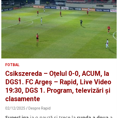
FOTBAL
Csikszereda – Oțelul 0-0, ACUM, la
DGS1. FC Argeș – Rapid, Live Video
19:30, DGS 1. Program, televizări și
clasamente
02/12/2025
Despre Rapid
SuperLiga
ia o pauză și trece la
runda a doua
a