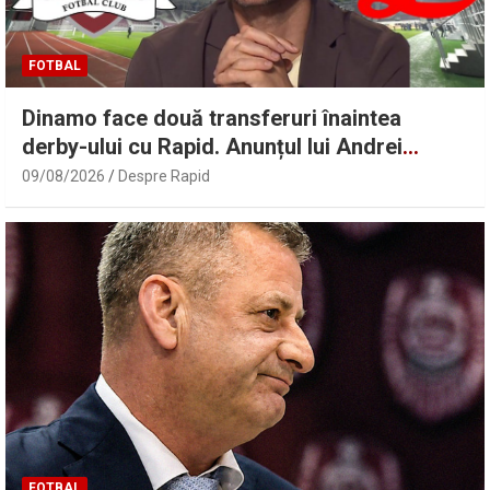
FOTBAL
Dinamo face două transferuri înaintea
derby-ului cu Rapid. Anunțul lui Andrei
Nicolescu
09/08/2026
Despre Rapid
FOTBAL