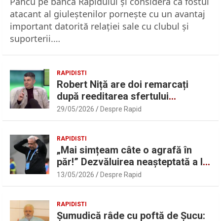
Pancu pe banca Rapidului şi consideră că fostul
atacant al giuleştenilor porneşte cu un avantaj
important datorită relaţiei sale cu clubul şi
suporterii.…
RAPIDISTI
Robert Niță are doi remarcați
după reeditarea sfertului
UEFAntastic: „Lideri în teren” |
29/05/2026
Despre Rapid
Sport.ro
RAPIDISTI
„Mai simțeam câte o agrafă în
păr!” Dezvăluirea neașteptată a lui
Marius Șumudică despre Daniel
13/05/2026
Despre Rapid
Pancu
RAPIDISTI
Șumudică râde cu poftă de Șucu: