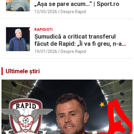
„Așa se pare acum…“ | Sport.ro
12/05/2026
Despre Rapid
RAPIDISTI
Șumudică a criticat transferul
făcut de Rapid: „Îi va fi greu, n-am
înțeles”
19/01/2026
Despre Rapid
Ultimele știri