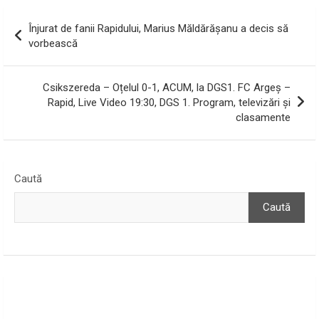
Navigare
Înjurat de fanii Rapidului, Marius Măldărășanu a decis să
în
vorbească
articole
Csikszereda – Oțelul 0-1, ACUM, la DGS1. FC Argeș –
Rapid, Live Video 19:30, DGS 1. Program, televizări și
clasamente
Caută
Caută