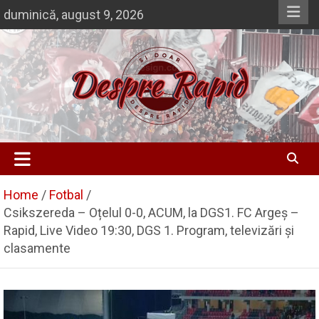
Skip
duminică, august 9, 2026
to
content
Si doar … despre Rapid
Despre Rapid
Home
Fotbal
Csikszereda – Oțelul 0-0, ACUM, la DGS1. FC Argeș –
Rapid, Live Video 19:30, DGS 1. Program, televizări și
clasamente