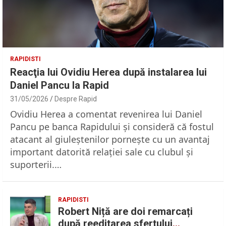
RAPIDISTI
Reacţia lui Ovidiu Herea după instalarea lui
Daniel Pancu la Rapid
31/05/2026
Despre Rapid
Ovidiu Herea a comentat revenirea lui Daniel
Pancu pe banca Rapidului şi consideră că fostul
atacant al giuleştenilor porneşte cu un avantaj
important datorită relaţiei sale cu clubul şi
suporterii.…
RAPIDISTI
Robert Niță are doi remarcați
după reeditarea sfertului