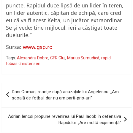
puncte. Rapidul duce lipsă de un lider în teren,
un lider autentic, căpitan de echipă, care cred
eu că va fi acest Keita, un jucător extraordinar.
Se și vede: ține mijlocul, ieri a câștigat toate
duelurile.”
Sursa:
www.gsp.ro
Tags:
Alexandru Dobre
,
CFR Cluj
,
Marius Șumudică
,
rapid
,
tobias christensen
Navigare
Dani Coman, reacție după acuzațiile lui Angelescu: „Am
în
școală de fotbal, dar nu am parti-pris-uri”
articole
Adrian Iencsi propune revenirea lui Paul Iacob în defensiva
Rapidului: „Are multă experiență”