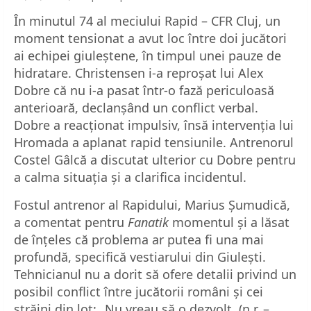
În minutul 74 al meciului Rapid – CFR Cluj, un
moment tensionat a avut loc între doi jucători
ai echipei giuleștene, în timpul unei pauze de
hidratare. Christensen i-a reproșat lui Alex
Dobre că nu i-a pasat într-o fază periculoasă
anterioară, declanșând un conflict verbal.
Dobre a reacționat impulsiv, însă intervenția lui
Hromada a aplanat rapid tensiunile. Antrenorul
Costel Gâlcă a discutat ulterior cu Dobre pentru
a calma situația și a clarifica incidentul.
Fostul antrenor al Rapidului, Marius Șumudică,
a comentat pentru
Fanatik
momentul și a lăsat
de înțeles că problema ar putea fi una mai
profundă, specifică vestiarului din Giulești.
Tehnicianul nu a dorit să ofere detalii privind un
posibil conflict între jucătorii români și cei
străini din lot: „Nu vreau să o dezvolt. (n.r. –