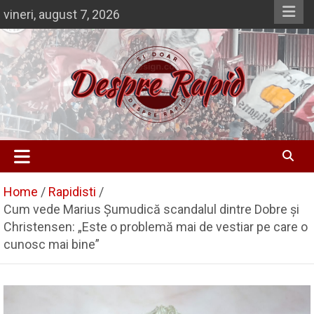
Skip
vineri, august 7, 2026
to
content
Si doar … despre Rapid
Despre Rapid
Home
Rapidisti
Cum vede Marius Șumudică scandalul dintre Dobre și
Christensen: „Este o problemă mai de vestiar pe care o
cunosc mai bine”