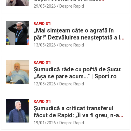
UEFAntastic: „Lideri în teren” |
29/05/2026
Despre Rapid
Sport.ro
RAPIDISTI
„Mai simțeam câte o agrafă în
păr!” Dezvăluirea neașteptată a lui
Marius Șumudică despre Daniel
13/05/2026
Despre Rapid
Pancu
RAPIDISTI
Șumudică râde cu poftă de Șucu:
„Așa se pare acum…“ | Sport.ro
12/05/2026
Despre Rapid
RAPIDISTI
Șumudică a criticat transferul
făcut de Rapid: „Îi va fi greu, n-am
înțeles”
19/01/2026
Despre Rapid