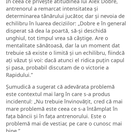
În ceea ce privește atitudinea lui Alex Dobre,
antrenorul a remarcat intensitatea și
determinarea tânărului jucător, dar și nevoia de
echilibru în luarea deciziilor: „Dobre e în general
disperat să dea la poartă, să-și deschidă
unghiul, tot timpul vrea să câștige. Are o
mentalitate sănătoasă, dar la un moment dat
trebuie să existe o limită și un echilibru, fiindcă
ați văzut și voi: dacă atunci el ridica puțin capul
și pasa, probabil discutam de o victorie a
Rapidului.”
Șumudică a sugerat că adevărata problemă
este contextul mai larg în care s-a produs
incidentul: „Nu trebuie învinovățit, cred că mai
mare problemă este ceea ce s-a întâmplat în
fața băncii și în fața antrenorului. Este o
problemă mai de vestiar, pe care o cunosc mai
bine.”