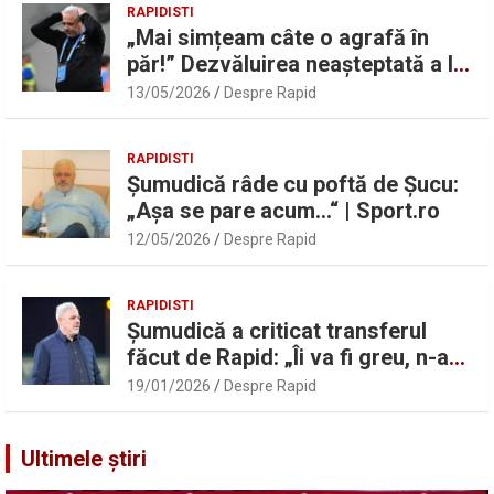
RAPIDISTI
„Mai simțeam câte o agrafă în
păr!” Dezvăluirea neașteptată a lui
Marius Șumudică despre Daniel
13/05/2026
Despre Rapid
Pancu
RAPIDISTI
Șumudică râde cu poftă de Șucu:
„Așa se pare acum…“ | Sport.ro
12/05/2026
Despre Rapid
RAPIDISTI
Șumudică a criticat transferul
făcut de Rapid: „Îi va fi greu, n-am
înțeles”
19/01/2026
Despre Rapid
Ultimele știri