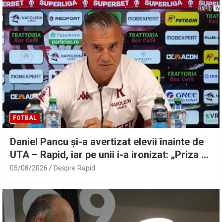
FOTBAL
Daniel Pancu și-a avertizat elevii înainte de
UTA – Rapid, iar pe unii i-a ironizat: „Priza nu
a avut curent” | Sport.ro
05/08/2026
Despre Rapid