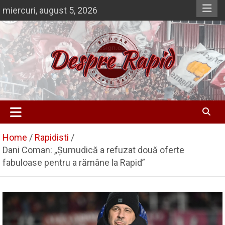
Skip
miercuri, august 5, 2026
to
content
Si doar … despre Rapid
Despre Rapid
Home
Rapidisti
Dani Coman: „Șumudică a refuzat două oferte
fabuloase pentru a rămâne la Rapid”