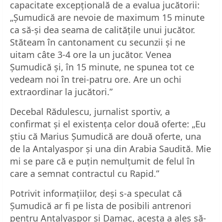
capacitate excepțională de a evalua jucătorii:
„Șumudică are nevoie de maximum 15 minute
ca să-și dea seama de calitățile unui jucător.
Stăteam în cantonament cu secunzii și ne
uitam câte 3-4 ore la un jucător. Venea
Șumudică și, în 15 minute, ne spunea tot ce
vedeam noi în trei-patru ore. Are un ochi
extraordinar la jucători.”
Decebal Rădulescu, jurnalist sportiv, a
confirmat și el existența celor două oferte: „Eu
știu că Marius Șumudică are două oferte, una
de la Antalyaspor și una din Arabia Saudită. Mie
mi se pare că e puțin nemulțumit de felul în
care a semnat contractul cu Rapid.”
Potrivit informațiilor, deși s-a speculat că
Șumudică ar fi pe lista de posibili antrenori
pentru Antalyaspor și Damac, acesta a ales să-