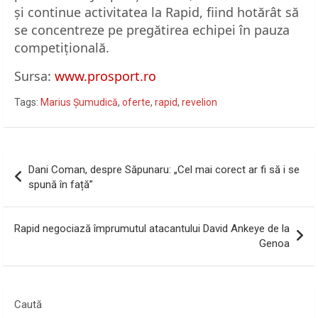
și continue activitatea la Rapid, fiind hotărât să
se concentreze pe pregătirea echipei în pauza
competițională.
Sursa:
www.prosport.ro
Tags:
Marius Șumudică
,
oferte
,
rapid
,
revelion
Navigare
Dani Coman, despre Săpunaru: „Cel mai corect ar fi să i se
în
spună în față”
articole
Rapid negociază împrumutul atacantului David Ankeye de la
Genoa
Caută