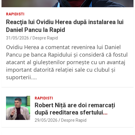
RAPIDISTI
Reacţia lui Ovidiu Herea după instalarea lui
Daniel Pancu la Rapid
31/05/2026
Despre Rapid
Ovidiu Herea a comentat revenirea lui Daniel
Pancu pe banca Rapidului şi consideră că fostul
atacant al giuleştenilor porneşte cu un avantaj
important datorită relaţiei sale cu clubul şi
suporterii.…
RAPIDISTI
Robert Niță are doi remarcați
după reeditarea sfertului
UEFAntastic: „Lideri în teren” |
29/05/2026
Despre Rapid
Sport.ro