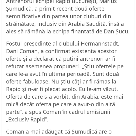
Antrenorul echipei Rapid București, Marius
Șumudică, a primit recent două oferte
semnificative din partea unor cluburi din
străinătate, inclusiv din Arabia Saudită, însă a
ales să rămână la echipa finanțată de Dan Șucu.
Fostul președinte al clubului Hermannstadt,
Dani Coman, a confirmat existența acestor
oferte și a declarat că puțini antrenori ar fi
refuzat asemenea propuneri. „Știu ofertele pe
care le-a avut în ultima perioadă. Sunt două
oferte fabuloase. Nu știu câți ar fi rămas la
Rapid și n-ar fi plecat acolo. Eu le-am văzut.
Oferta de care s-a vorbit, din Arabia, este mai
mică decât oferta pe care a avut-o din altă
parte”, a spus Coman în cadrul emisiunii
„Exclusiv Rapid”.
Coman a mai adăugat că Șumudică are o