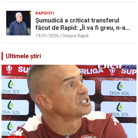
RAPIDISTI
Șumudică a criticat transferul
făcut de Rapid: „Îi va fi greu, n-am
înțeles”
19/01/2026
Despre Rapid
Ultimele știri