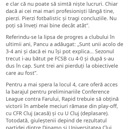
e clar că nu poate să simtă niște lucruri. Chiar
dacă ai cei mai mari profesioniști lângă tine,
pierzi. Pierzi fotbalistic și tragi concluziile. Nu
poți să înveți mai bine decât atât”.
Referindu-se la lipsa de progres a clubului în
ultimii ani, Pancu a adăugat: „Sunt unii acolo de
3-4 ani și dacă ei nu își pot explica… Sezonul
trecut i-au bătut pe FCSB cu 4-0 și după s-au
dus în cap. Sunt trei ani pierduți la obiectivele
care au fost”.
Pentru a mai spera la locul 4, care oferă acces
la barajul pentru preliminariile Conference
League contra Farului, Rapid trebuie să obțină
victorii în ambele meciuri rămase din play-off,
cu CFR Cluj (acasă) și cu U Cluj (deplasare).
Totodată, giuleștenii depind de rezultatul
partidei dintre Dinamo și Universitatea Cluj.