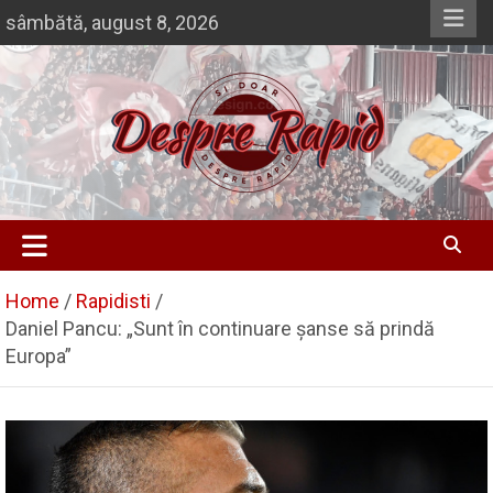
Skip
sâmbătă, august 8, 2026
to
content
Si doar … despre Rapid
Despre Rapid
Home
Rapidisti
Daniel Pancu: „Sunt în continuare șanse să prindă
Europa”