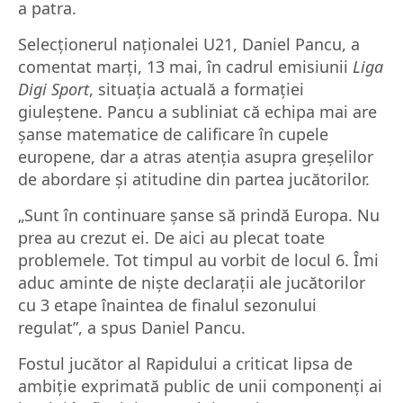
a patra.
Selecționerul naționalei U21, Daniel Pancu, a
comentat marți, 13 mai, în cadrul emisiunii
Liga
Digi Sport
, situația actuală a formației
giuleștene. Pancu a subliniat că echipa mai are
șanse matematice de calificare în cupele
europene, dar a atras atenția asupra greșelilor
de abordare și atitudine din partea jucătorilor.
„Sunt în continuare șanse să prindă Europa. Nu
prea au crezut ei. De aici au plecat toate
problemele. Tot timpul au vorbit de locul 6. Îmi
aduc aminte de niște declarații ale jucătorilor
cu 3 etape înaintea de finalul sezonului
regulat”, a spus Daniel Pancu.
Fostul jucător al Rapidului a criticat lipsa de
ambiție exprimată public de unii componenți ai