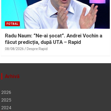
FOTBAL
Radu Naum: ”Ne-ai șocat”. Andrei Vochin a
făcut predicția, după UTA – Rapid
08/08/2026
Despre Rapid
Arhivă
2026
2025
2024