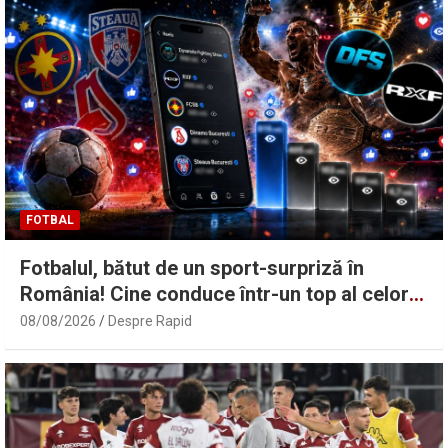
FOTBAL
Fotbalul, bătut de un sport-surpriză în
România! Cine conduce într-un top al celor
mai vizualizate reel-uri pe Facebook: FCSB,
08/08/2026
Despre Rapid
la ani lumină de CSA Steaua