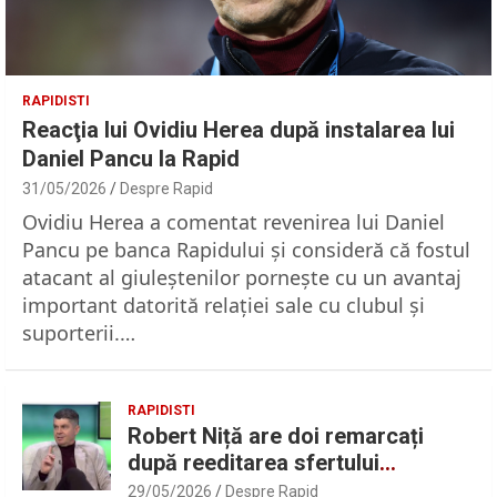
RAPIDISTI
Reacţia lui Ovidiu Herea după instalarea lui
Daniel Pancu la Rapid
31/05/2026
Despre Rapid
Ovidiu Herea a comentat revenirea lui Daniel
Pancu pe banca Rapidului şi consideră că fostul
atacant al giuleştenilor porneşte cu un avantaj
important datorită relaţiei sale cu clubul şi
suporterii.…
RAPIDISTI
Robert Niță are doi remarcați
după reeditarea sfertului
UEFAntastic: „Lideri în teren” |
29/05/2026
Despre Rapid