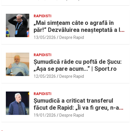
Sport.ro
RAPIDISTI
„Mai simțeam câte o agrafă în
păr!” Dezvăluirea neașteptată a lui
Marius Șumudică despre Daniel
13/05/2026
Despre Rapid
Pancu
RAPIDISTI
Șumudică râde cu poftă de Șucu:
„Așa se pare acum…“ | Sport.ro
12/05/2026
Despre Rapid
RAPIDISTI
Șumudică a criticat transferul
făcut de Rapid: „Îi va fi greu, n-am
înțeles”
19/01/2026
Despre Rapid