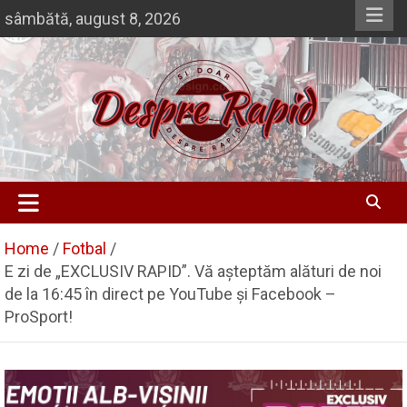
Skip
sâmbătă, august 8, 2026
to
content
Si doar … despre Rapid
Despre Rapid
Home
Fotbal
E zi de „EXCLUSIV RAPID”. Vă așteptăm alături de noi
de la 16:45 în direct pe YouTube și Facebook –
ProSport!