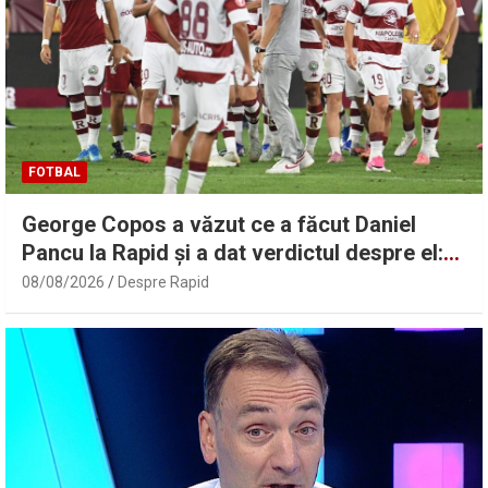
FOTBAL
George Copos a văzut ce a făcut Daniel
Pancu la Rapid și a dat verdictul despre el:
„Atât!”
08/08/2026
Despre Rapid