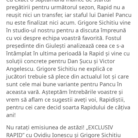
pregătirii pentru următorul sezon, Rapid nu a
reușit nici un transfer, iar staful lui Daniel Pancu
nu este finalizat nici acum. Grigore Sichitiu vine
în studio-ul nostru pentru a discuta împreună
cu voi despre echipa voastră favorită. Fostul
președinte din Giulești analizează ceea ce s-a
întâmplat în ultima perioadă la Rapid și vine cu
soluții concrete pentru Dan Șucu și Victor
Angelescu. Grigore Sichitiu ne explică ce
jucători trebuie să plece din actualul lot și care
sunt cele mai bune variante pentru Pancu în
aceasta vară. Așteptăm întrebările voastre și
vrem să aflam ce sugestii aveți voi, Rapidiștii,
pentru cei care decid soarta Rapidului de câțiva
ani!
Nu ratați emisiunea de astăzi! „EXCLUSIV
RAPID” cu Ovidiu Ionescu și Grigore Sichitiu