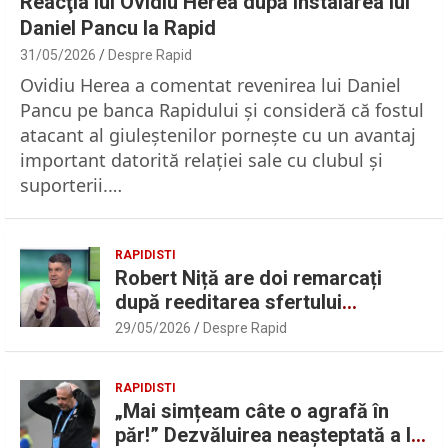
Reacţia lui Ovidiu Herea după instalarea lui
Daniel Pancu la Rapid
31/05/2026
Despre Rapid
Ovidiu Herea a comentat revenirea lui Daniel
Pancu pe banca Rapidului şi consideră că fostul
atacant al giuleştenilor porneşte cu un avantaj
important datorită relaţiei sale cu clubul şi
suporterii.…
RAPIDISTI
Robert Niță are doi remarcați
după reeditarea sfertului
UEFAntastic: „Lideri în teren” |
29/05/2026
Despre Rapid
Sport.ro
RAPIDISTI
„Mai simțeam câte o agrafă în
păr!” Dezvăluirea neașteptată a lui