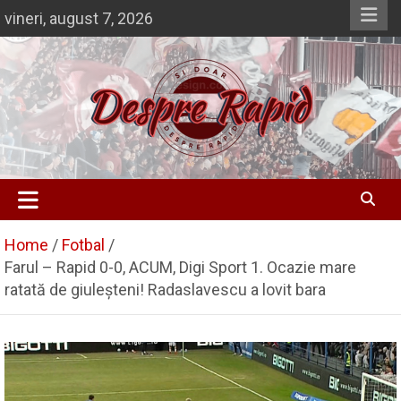
Skip
vineri, august 7, 2026
to
content
Si doar … despre Rapid
Despre Rapid
Home
Fotbal
Farul – Rapid 0-0, ACUM, Digi Sport 1. Ocazie mare
ratată de giuleșteni! Radaslavescu a lovit bara