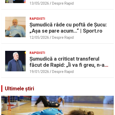
Marius Șumudică despre Daniel
13/05/2026
Despre Rapid
Pancu
RAPIDISTI
Șumudică râde cu poftă de Șucu:
„Așa se pare acum…“ | Sport.ro
12/05/2026
Despre Rapid
RAPIDISTI
Șumudică a criticat transferul
făcut de Rapid: „Îi va fi greu, n-am
înțeles”
19/01/2026
Despre Rapid
Ultimele știri