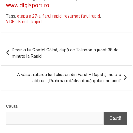
www.digisport.ro
Tags:
etapa a 27-a
,
farul rapid
,
rezumat farul rapid
,
VIDEO Farul - Rapid
Navigare
Decizia lui Costel Gâlcă, după ce Talisson a jucat 38 de
în
minute la Rapid
articole
A văzut ratarea lui Talisson din Farul – Rapid și nu s-a
abținut: „Rrahmani dădea două goluri, nu unul”
Caută
Caută