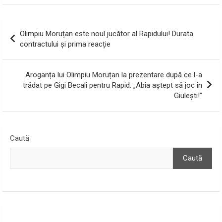
Navigare
Olimpiu Moruțan este noul jucător al Rapidului! Durata
în
contractului și prima reacție
articole
Aroganța lui Olimpiu Moruțan la prezentare după ce l-a
trădat pe Gigi Becali pentru Rapid: „Abia aștept să joc în
Giulești!”
Caută
Caută