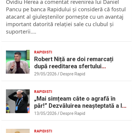
Ovidiu Herea a comentat revenirea lui Daniel
Pancu pe banca Rapidului şi consideră că fostul
atacant al giuleştenilor porneşte cu un avantaj
important datorită relaţiei sale cu clubul şi
suporterii.…
RAPIDISTI
Robert Niță are doi remarcați
după reeditarea sfertului
UEFAntastic: „Lideri în teren” |
29/05/2026
Despre Rapid
Sport.ro
RAPIDISTI
„Mai simțeam câte o agrafă în
păr!” Dezvăluirea neașteptată a lui
Marius Șumudică despre Daniel
13/05/2026
Despre Rapid
Pancu
RAPIDISTI