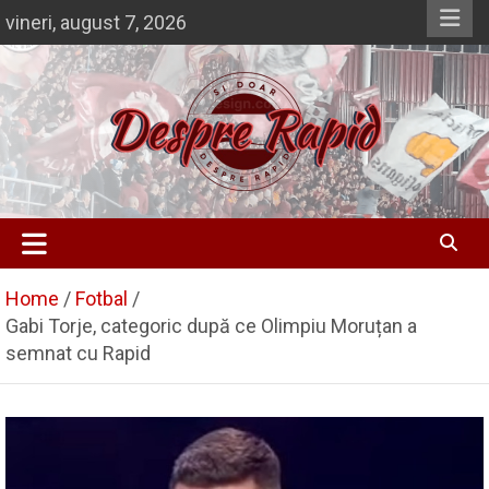
Skip
vineri, august 7, 2026
to
content
Si doar … despre Rapid
Despre Rapid
Home
Fotbal
Gabi Torje, categoric după ce Olimpiu Moruțan a
semnat cu Rapid