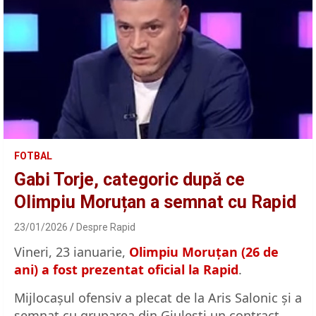
FOTBAL
Gabi Torje, categoric după ce
Olimpiu Moruțan a semnat cu Rapid
23/01/2026
Despre Rapid
Vineri, 23 ianuarie,
Olimpiu Moruțan (26 de
ani) a fost prezentat oficial la Rapid
.
Mijlocașul ofensiv a plecat de la Aris Salonic și a
semnat cu gruparea din Giulești un contract