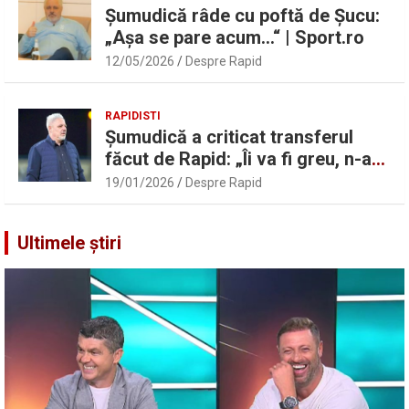
Șumudică râde cu poftă de Șucu:
„Așa se pare acum…“ | Sport.ro
12/05/2026
Despre Rapid
RAPIDISTI
Șumudică a criticat transferul
făcut de Rapid: „Îi va fi greu, n-am
înțeles”
19/01/2026
Despre Rapid
Ultimele știri