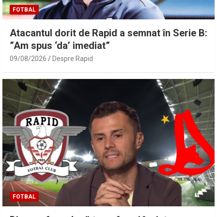
FOTBAL
Atacantul dorit de Rapid a semnat în Serie B:
”Am spus ‘da’ imediat”
09/08/2026
Despre Rapid
FOTBAL