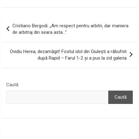
Navigare
Cristiano Bergodi: „Am respect pentru arbitri, dar maniera
în
de arbitraj din seara asta…”
articole
Ovidiu Herea, dezamăgit! Fostul idol din Giulești a răbufnit
după Rapid – Farul 1-2 și a pus la zid galeria
Caută
Caută