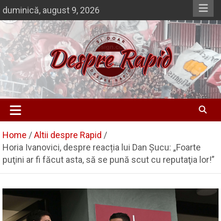
Skip
duminică, august 9, 2026
to
content
Si doar … despre Rapid
Despre Rapid
Home
Altii despre Rapid
Horia Ivanovici, despre reacția lui Dan Șucu: „Foarte
puţini ar fi făcut asta, să se pună scut cu reputaţia lor!”