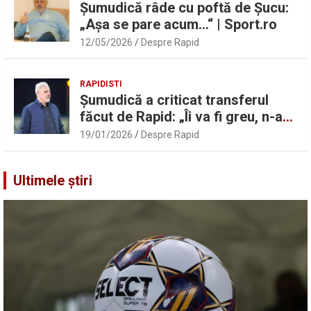
Șumudică râde cu poftă de Șucu:
„Așa se pare acum…“ | Sport.ro
12/05/2026
Despre Rapid
RAPIDISTI
Șumudică a criticat transferul
făcut de Rapid: „Îi va fi greu, n-am
înțeles”
19/01/2026
Despre Rapid
Ultimele știri