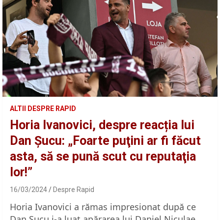
ALTII DESPRE RAPID
Horia Ivanovici, despre reacția lui
Dan Șucu: „Foarte puţini ar fi făcut
asta, să se pună scut cu reputaţia
lor!”
16/03/2024
Despre Rapid
Horia Ivanovici a rămas impresionat după ce
Dan Șucu i-a luat apărarea lui Daniel Niculae.