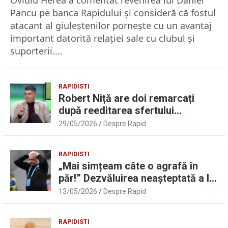
Pancu pe banca Rapidului şi consideră că fostul
atacant al giuleştenilor porneşte cu un avantaj
important datorită relaţiei sale cu clubul şi
suporterii.…
RAPIDISTI
Robert Niță are doi remarcați
după reeditarea sfertului
UEFAntastic: „Lideri în teren” |
29/05/2026
Despre Rapid
Sport.ro
RAPIDISTI
„Mai simțeam câte o agrafă în
păr!” Dezvăluirea neașteptată a lui
Marius Șumudică despre Daniel
13/05/2026
Despre Rapid
Pancu
RAPIDISTI