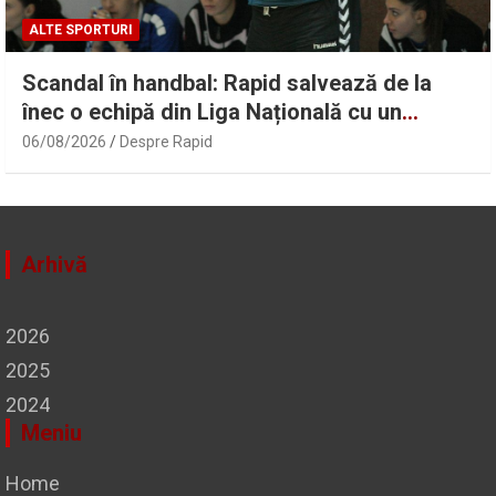
ALTE SPORTURI
Scandal în handbal: Rapid salvează de la
înec o echipă din Liga Națională cu un
împrumut în masă! Gheorghe Tadici se
06/08/2026
Despre Rapid
revoltă: „Nu este normal”
Arhivă
2026
2025
2024
Meniu
Home