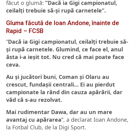
făcut o glumă:
”Dacă ia Gigi campionatul,
ceilalți trebuie să-și rupă carnetele”.
Gluma făcută de Ioan Andone, înainte de
Rapid – FCSB
”
Dacă ia Gigi campionatul, ceilalți trebuie să-
și rupă carnetele. Glumind, ce face el, anul
ăsta i-a ieșit tot. Nu cred că mai poate face
ceva.
Au și jucători buni, Coman și Olaru au
crescut, fundașii centrali… Ei au pierdut
campionate la rând din cauza apărării, dar
văd că s-au rezolvat.
Mai rudimentar Dawa, dar au un mare
avantaj cu apărarea
”, a declarat Ioan Andone,
la Fotbal Club, de la Digi Sport.