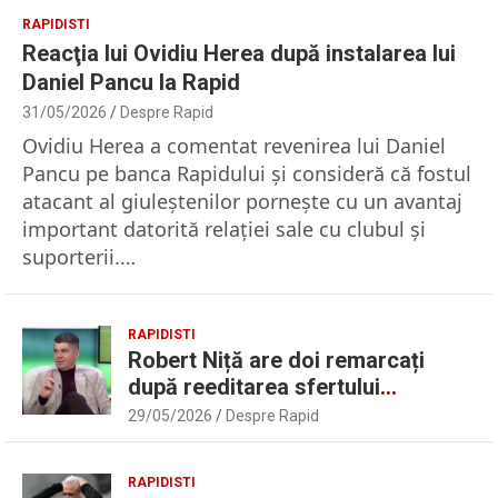
RAPIDISTI
Reacţia lui Ovidiu Herea după instalarea lui
Daniel Pancu la Rapid
31/05/2026
Despre Rapid
Ovidiu Herea a comentat revenirea lui Daniel
Pancu pe banca Rapidului şi consideră că fostul
atacant al giuleştenilor porneşte cu un avantaj
important datorită relaţiei sale cu clubul şi
suporterii.…
RAPIDISTI
Robert Niță are doi remarcați
după reeditarea sfertului
UEFAntastic: „Lideri în teren” |
29/05/2026
Despre Rapid
Sport.ro
RAPIDISTI