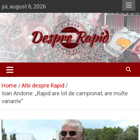
Skip
joi, august 6, 2026
to
content
Si doar … despre Rapid
Despre Rapid
Home
Altii despre Rapid
Ioan Andone: „Rapid are lot de campionat, are multe
variante”