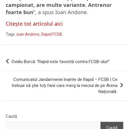
campionat, are multe variante. Antrenor
foarte bun
”, a spus Ioan Andone.
Citește tot articolul aici
Tags:
ioan Andone
,
Rapid FCSB
Navigare
Ovidiu Burcă: ”Rapid este favorită contra FCSB-ului!”
în
articole
Comunicatul Jandarmeriei înainte de Rapid – FCSB | Ce
trebuie să știe toți fanii care merg la meciul de pe Arena
Națională
Caută
Caută