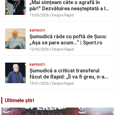
„Mai simțeam câte o agrafă în
păr!” Dezvăluirea neașteptată a lui
Marius Șumudică despre Daniel
13/05/2026
Despre Rapid
Pancu
RAPIDISTI
Șumudică râde cu poftă de Șucu:
„Așa se pare acum…“ | Sport.ro
12/05/2026
Despre Rapid
RAPIDISTI
Șumudică a criticat transferul
făcut de Rapid: „Îi va fi greu, n-am
înțeles”
19/01/2026
Despre Rapid
Ultimele știri