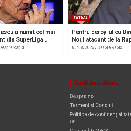
FOTBAL
rescu a numit cel mai
Pentru derby-ul cu Di
nt din SuperLiga
Noul atacant de la Rap
pregătit de debut
Despre Rapid
05/08/2026
Despre Rapid
Confidentialitate
Despre noi
Termeni și Condiții
Politica de confidențialitat
uri
Copyright/DMCA