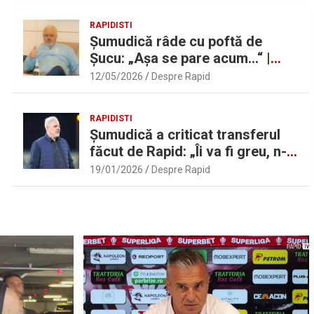
RAPIDISTI
Șumudică râde cu poftă de
Șucu: „Așa se pare acum…“ |
Sport.ro
12/05/2026
Despre Rapid
RAPIDISTI
Șumudică a criticat transferul
făcut de Rapid: „Îi va fi greu, n-
am înțeles”
19/01/2026
Despre Rapid