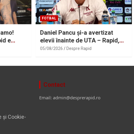
FOTBAL
namo!
Daniel Pancu și-a avertizat
id e
elevii înainte de UTA – Rapid,
iar pe unii i-a ironizat: „Priza nu
05/08/2026
Despre Rapid
a avut curent” | Sport.ro
Contact
Email: admin@desprerapid.ro
e și Cookie-