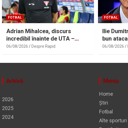
FOTBAL
FOTBAL
Adrian Mihalcea, discurs
Ilie Dumit
incredibil înainte de UTA –
bun ataca
Rapid: „Acest criminal a omorât
României
06/08/2026
Despre Rapid
06/08/2026
vreo șase oameni” | Sport.ro
Arhivă
Meniu
Home
2026
Știri
2025
Fotbal
2024
Alte sporturi