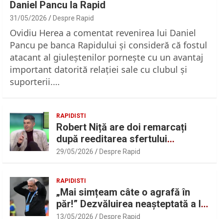
Daniel Pancu la Rapid
31/05/2026
Despre Rapid
Ovidiu Herea a comentat revenirea lui Daniel
Pancu pe banca Rapidului şi consideră că fostul
atacant al giuleştenilor porneşte cu un avantaj
important datorită relaţiei sale cu clubul şi
suporterii.…
RAPIDISTI
Robert Niță are doi remarcați
după reeditarea sfertului
UEFAntastic: „Lideri în teren” |
29/05/2026
Despre Rapid
Sport.ro
RAPIDISTI
„Mai simțeam câte o agrafă în
păr!” Dezvăluirea neașteptată a lui
Marius Șumudică despre Daniel
13/05/2026
Despre Rapid