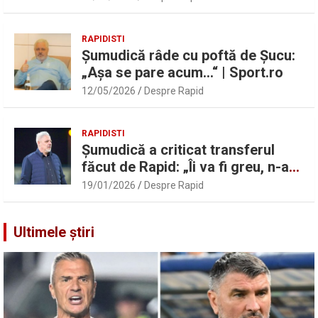
Pancu
RAPIDISTI
Șumudică râde cu poftă de Șucu:
„Așa se pare acum…“ | Sport.ro
12/05/2026
Despre Rapid
RAPIDISTI
Șumudică a criticat transferul
făcut de Rapid: „Îi va fi greu, n-am
înțeles”
19/01/2026
Despre Rapid
Ultimele știri