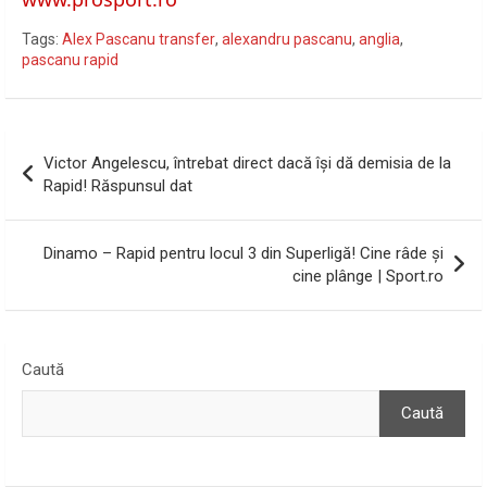
Tags:
Alex Pascanu transfer
,
alexandru pascanu
,
anglia
,
pascanu rapid
Navigare
Victor Angelescu, întrebat direct dacă își dă demisia de la
în
Rapid! Răspunsul dat
articole
Dinamo – Rapid pentru locul 3 din Superligă! Cine râde și
cine plânge | Sport.ro
Caută
Caută