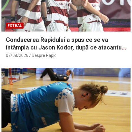
FOTBAL
Conducerea Rapidului a spus ce se va
întâmpla cu Jason Kodor, după ce atacantul
Filip Stojilkovic a semnat
07/08/2026
Despre Rapid