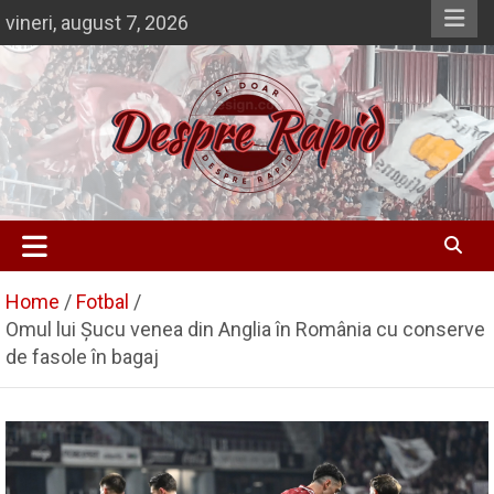
Skip
vineri, august 7, 2026
to
content
Si doar … despre Rapid
Despre Rapid
Home
Fotbal
Omul lui Șucu venea din Anglia în România cu conserve
de fasole în bagaj