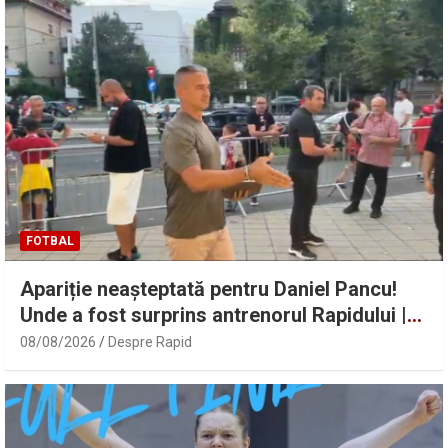
FOTBAL
Apariție neașteptată pentru Daniel Pancu!
Unde a fost surprins antrenorul Rapidului |
Sport.ro
08/08/2026
Despre Rapid