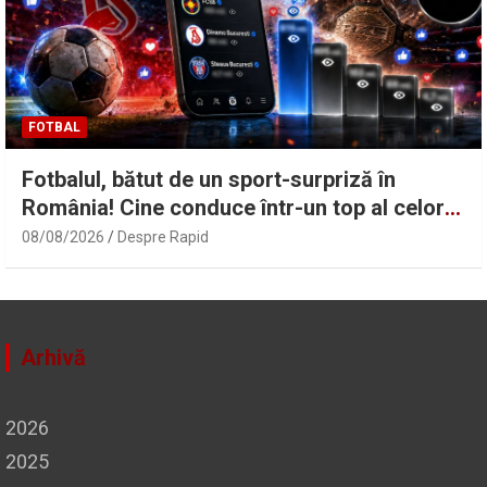
FOTBAL
Fotbalul, bătut de un sport-surpriză în
România! Cine conduce într-un top al celor
mai vizualizate reel-uri pe Facebook: FCSB,
08/08/2026
Despre Rapid
la ani lumină de CSA Steaua
Arhivă
2026
2025