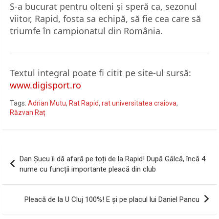
S-a bucurat pentru olteni și speră ca, sezonul
viitor, Rapid, fosta sa echipă, să fie cea care să
triumfe în campionatul din România.
Textul integral poate fi citit pe site-ul sursă:
www.digisport.ro
Tags:
Adrian Mutu
,
Rat Rapid
,
rat universitatea craiova
,
Răzvan Raț
Navigare
Dan Șucu îi dă afară pe toți de la Rapid! După Gâlcă, încă 4
în
nume cu funcții importante pleacă din club
articole
Pleacă de la U Cluj 100%! E și pe placul lui Daniel Pancu