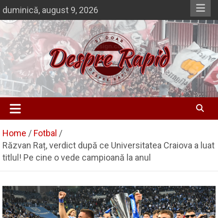
Skip
duminică, august 9, 2026
to
content
Si doar … despre Rapid
Despre Rapid
Home
Fotbal
Răzvan Raț, verdict după ce Universitatea Craiova a luat
titlul! Pe cine o vede campioană la anul