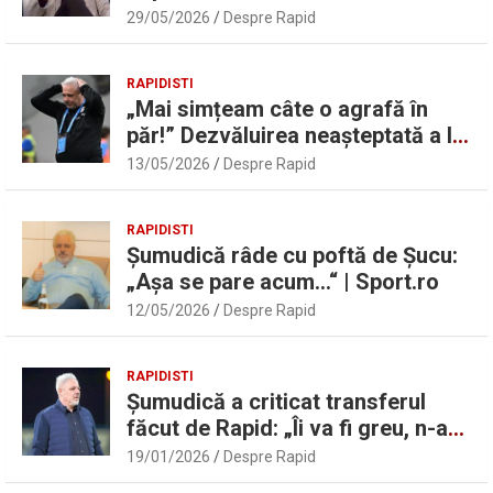
UEFAntastic: „Lideri în teren” |
29/05/2026
Despre Rapid
Sport.ro
RAPIDISTI
„Mai simțeam câte o agrafă în
păr!” Dezvăluirea neașteptată a lui
Marius Șumudică despre Daniel
13/05/2026
Despre Rapid
Pancu
RAPIDISTI
Șumudică râde cu poftă de Șucu:
„Așa se pare acum…“ | Sport.ro
12/05/2026
Despre Rapid
RAPIDISTI
Șumudică a criticat transferul
făcut de Rapid: „Îi va fi greu, n-am
înțeles”
19/01/2026
Despre Rapid