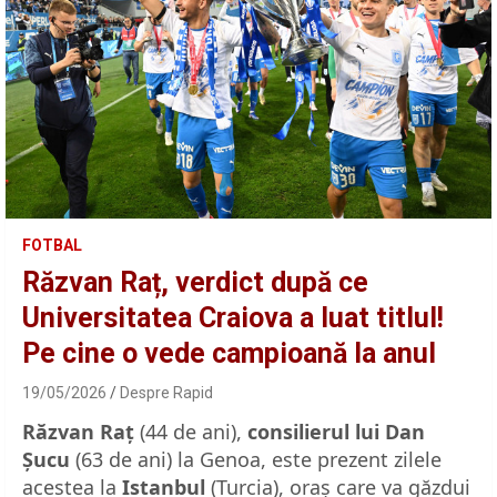
FOTBAL
Răzvan Raț, verdict după ce
Universitatea Craiova a luat titlul!
Pe cine o vede campioană la anul
19/05/2026
Despre Rapid
Răzvan Raț
(44 de ani),
consilierul lui Dan
Șucu
(63 de ani) la Genoa, este prezent zilele
acestea la
Istanbul
(Turcia), oraș care va găzdui