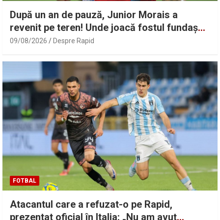
După un an de pauză, Junior Morais a
revenit pe teren! Unde joacă fostul fundaș
de la FCSB | Sport.ro
09/08/2026
Despre Rapid
FOTBAL
Atacantul care a refuzat-o pe Rapid,
prezentat oficial în Italia: „Nu am avut