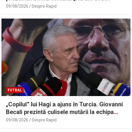
niciodată îndoieli” | Sport.ro
09/08/2026
Despre Rapid
FOTBAL
„Copilul” lui Hagi a ajuns în Turcia. Giovanni
Becali prezintă culisele mutării la echipa
ginerelui lui Erdogan | Sport.ro
09/08/2026
Despre Rapid