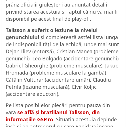
prânz oficialii giuleșteni au anunțat detalii
privind starea acestuia și faptul că nu va mai fi
disponibil pe acest final de play-off.
Talisson a suferit o leziune la nivelul
genunchiului
și completează astfel lista lungă
de indisponibilități de la echipă, unde mai sunt
Dejan Iliev (entorsă), Cristian Manea (probleme
genunchi), Leo Bolgado (accidentare genunchi),
Gabriel Gheorghe (probleme musculare), Jakub
Hromada (probleme musculare la gambă)
Cătălin Vulturar (accidentare umăr), Claudiu
Petrila (leziune musculară), Elvir Koljic
(accidentare aductori).
Pe lista posibilelor plecări pentru pauza din
vară
se află și brazilianul Talisson, din
informațiile GSP.ro
. Situația acestuia depinde
însă și de antrenorul cu care Rapid va începe