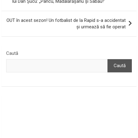
lui Dan Șucu: „Pancu, Mădălărășanu și Sabău!”
articole
OUT în acest sezon! Un fotbalist de la Rapid s-a accidentat
și urmează să fie operat
Caută
Caută