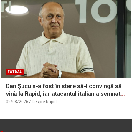
FOTBAL
Dan Șucu n-a fost în stare să-l convingă să
vină la Rapid, iar atacantul italian a semnat
cu un club modest
09/08/2026
Despre Rapid