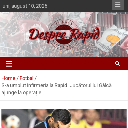
Skip
luni, august 10, 2026
to
content
Si doar … despre Rapid
Despre Rapid
Home
Fotbal
S-a umplut infirmeria la Rapid! Jucătorul lui Gâlcă
ajunge la operație