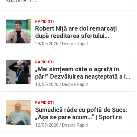
RAPIDISTI
Robert Niță are doi remarcați
după reeditarea sfertului
UEFAntastic: „Lideri în teren” |
29/05/2026
Despre Rapid
Sport.ro
RAPIDISTI
„Mai simțeam câte o agrafă în
păr!” Dezvăluirea neașteptată a lui
Marius Șumudică despre Daniel
13/05/2026
Despre Rapid
Pancu
RAPIDISTI
Șumudică râde cu poftă de Șucu:
„Așa se pare acum…“ | Sport.ro
12/05/2026
Despre Rapid