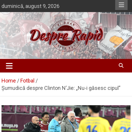
Skip
duminică, august 9, 2026
to
content
Si doar … despre Rapid
Despre Rapid
Home
Fotbal
Șumudică despre Clinton N’Jie: „Nu-i găsesc cipul”