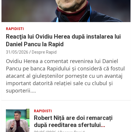
RAPIDISTI
Reacţia lui Ovidiu Herea după instalarea lui
Daniel Pancu la Rapid
31/05/2026
Despre Rapid
Ovidiu Herea a comentat revenirea lui Daniel
Pancu pe banca Rapidului şi consideră că fostul
atacant al giuleştenilor porneşte cu un avantaj
important datorită relaţiei sale cu clubul şi
suporterii.…
RAPIDISTI
Robert Niță are doi remarcați
după reeditarea sfertului
UEFAntastic: „Lideri în teren” |