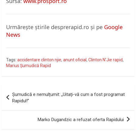
Sursa:
www.prosport.ro
Urmărește știrile desprerapid.ro și pe
Google
News
Tags:
accidentare clinton njie
,
anunt oficial
,
Clinton N'Jie rapid
,
Marius Șumudică Rapid
Navigare
Șumudică e nemulțumit: „Uitați-vă cum a fost programat
în
Rapidul!”
articole
Marko Dugandzic a refuzat oferta Rapidului