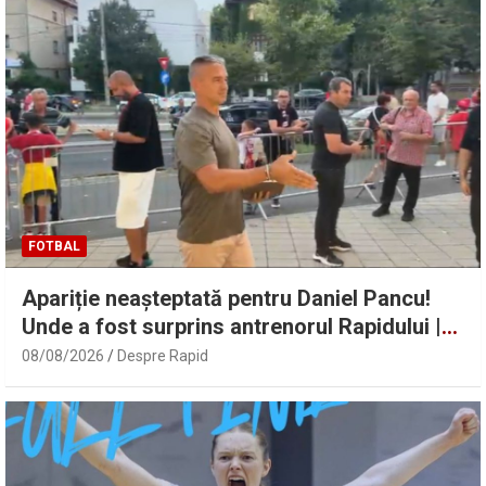
FOTBAL
Apariție neașteptată pentru Daniel Pancu!
Unde a fost surprins antrenorul Rapidului |
Sport.ro
08/08/2026
Despre Rapid