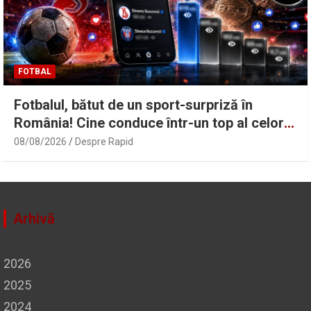
FOTBAL
Fotbalul, bătut de un sport-surpriză în
România! Cine conduce într-un top al celor
mai vizualizate reel-uri pe Facebook: FCSB,
08/08/2026
Despre Rapid
la ani lumină de CSA Steaua
Arhivă
2026
2025
2024