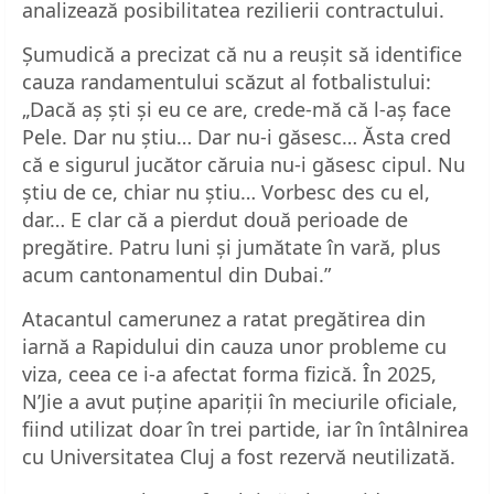
analizează posibilitatea rezilierii contractului.
Șumudică a precizat că nu a reușit să identifice
cauza randamentului scăzut al fotbalistului:
„Dacă aș ști și eu ce are, crede-mă că l-aș face
Pele. Dar nu știu… Dar nu-i găsesc… Ăsta cred
că e sigurul jucător căruia nu-i găsesc cipul. Nu
știu de ce, chiar nu știu… Vorbesc des cu el,
dar… E clar că a pierdut două perioade de
pregătire. Patru luni și jumătate în vară, plus
acum cantonamentul din Dubai.”
Atacantul camerunez a ratat pregătirea din
iarnă a Rapidului din cauza unor probleme cu
viza, ceea ce i-a afectat forma fizică. În 2025,
N’Jie a avut puține apariții în meciurile oficiale,
fiind utilizat doar în trei partide, iar în întâlnirea
cu Universitatea Cluj a fost rezervă neutilizată.