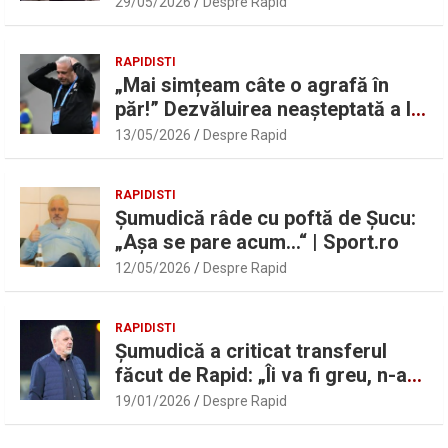
29/05/2026
Despre Rapid
Sport.ro
RAPIDISTI
„Mai simțeam câte o agrafă în
păr!” Dezvăluirea neașteptată a lui
Marius Șumudică despre Daniel
13/05/2026
Despre Rapid
Pancu
RAPIDISTI
Șumudică râde cu poftă de Șucu:
„Așa se pare acum…“ | Sport.ro
12/05/2026
Despre Rapid
RAPIDISTI
Șumudică a criticat transferul
făcut de Rapid: „Îi va fi greu, n-am
înțeles”
19/01/2026
Despre Rapid