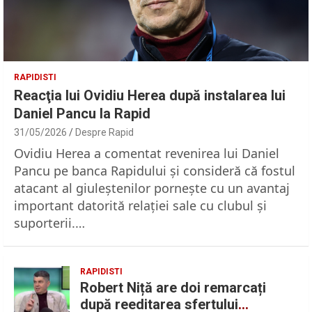
RAPIDISTI
Reacţia lui Ovidiu Herea după instalarea lui
Daniel Pancu la Rapid
31/05/2026
Despre Rapid
Ovidiu Herea a comentat revenirea lui Daniel
Pancu pe banca Rapidului şi consideră că fostul
atacant al giuleştenilor porneşte cu un avantaj
important datorită relaţiei sale cu clubul şi
suporterii.…
RAPIDISTI
Robert Niță are doi remarcați
după reeditarea sfertului