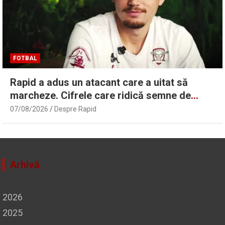
FOTBAL
Rapid a adus un atacant care a uitat să
marcheze. Cifrele care ridică semne de
întrebare | Sport.ro
07/08/2026
Despre Rapid
Arhivă
2026
2025