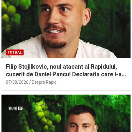
FOTBAL
Filip Stojilkovic, noul atacant al Rapidului,
cucerit de Daniel Pancu! Declarația care i-a
încântat pe fani
07/08/2026
Despre Rapid