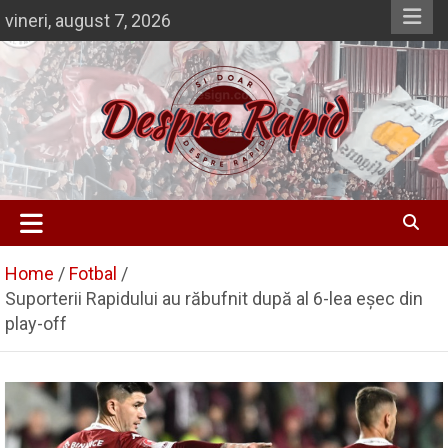
Skip
vineri, august 7, 2026
to
content
Si doar … despre Rapid
Despre Rapid
Home
Fotbal
Suporterii Rapidului au răbufnit după al 6-lea eșec din
play-off