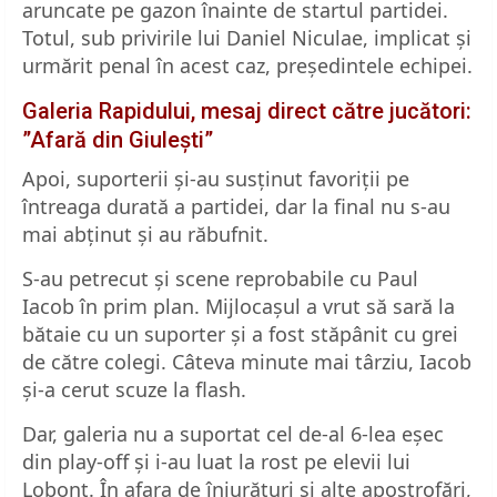
aruncate pe gazon înainte de startul partidei.
Totul, sub privirile lui Daniel Niculae, implicat și
urmărit penal în acest caz, președintele echipei.
Galeria Rapidului, mesaj direct către jucători:
”Afară din Giulești”
Apoi, suporterii și-au susținut favoriții pe
întreaga durată a partidei, dar la final nu s-au
mai abținut și au răbufnit.
S-au petrecut și scene reprobabile cu Paul
Iacob în prim plan. Mijlocașul a vrut să sară la
bătaie cu un suporter și a fost stăpânit cu grei
de către colegi. Câteva minute mai târziu, Iacob
și-a cerut scuze la flash.
Dar, galeria nu a suportat cel de-al 6-lea eșec
din play-off și i-au luat la rost pe elevii lui
Lobonț. În afara de înjurături și alte apostrofări,