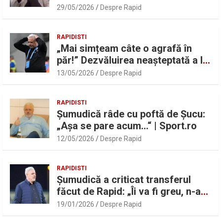
UEFAntastic: „Lideri în teren” |
29/05/2026
Despre Rapid
Sport.ro
RAPIDISTI
„Mai simțeam câte o agrafă în
păr!” Dezvăluirea neașteptată a lui
Marius Șumudică despre Daniel
13/05/2026
Despre Rapid
Pancu
RAPIDISTI
Șumudică râde cu poftă de Șucu:
„Așa se pare acum…“ | Sport.ro
12/05/2026
Despre Rapid
RAPIDISTI
Șumudică a criticat transferul
făcut de Rapid: „Îi va fi greu, n-am
înțeles”
19/01/2026
Despre Rapid