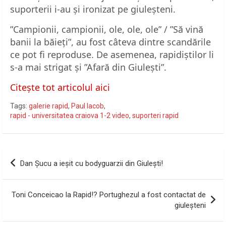
suporterii i-au și ironizat pe giuleșteni.
”Campionii, campionii, ole, ole, ole” / ”Să vină
banii la băieți”, au fost câteva dintre scandările
ce pot fi reproduse. De asemenea, rapidiștilor li
s-a mai strigat și ”Afară din Giulești”.
Citește tot articolul aici
Tags:
galerie rapid
,
Paul Iacob
,
rapid - universitatea craiova 1-2 video
,
suporteri rapid
Navigare
Dan Șucu a ieșit cu bodyguarzii din Giulești!
în
articole
Toni Conceicao la Rapid!? Portughezul a fost contactat de
giuleșteni