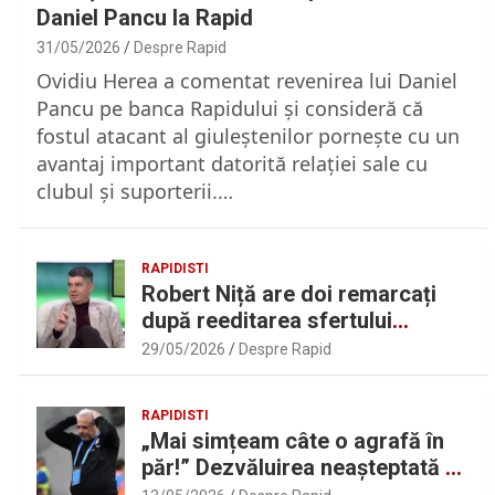
Daniel Pancu la Rapid
31/05/2026
Despre Rapid
Ovidiu Herea a comentat revenirea lui Daniel
Pancu pe banca Rapidului şi consideră că
fostul atacant al giuleştenilor porneşte cu un
avantaj important datorită relaţiei sale cu
clubul şi suporterii.…
RAPIDISTI
Robert Niță are doi remarcați
după reeditarea sfertului
UEFAntastic: „Lideri în teren” |
29/05/2026
Despre Rapid
Sport.ro
RAPIDISTI
„Mai simțeam câte o agrafă în
păr!” Dezvăluirea neașteptată a
lui Marius Șumudică despre