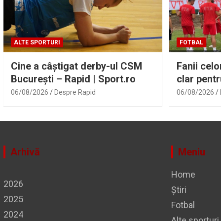
ALTE SPORTURI
FOTBAL
Cine a câștigat derby-ul CSM
Fanii cel
București – Rapid | Sport.ro
clar pentr
derby-ul 
06/08/2026
Despre Rapid
06/08/2026
Arhivă
Meniu
Home
2026
Știri
2025
Fotbal
2024
Alte sporturi