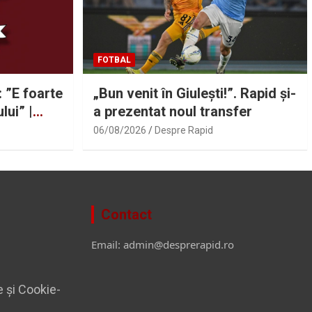
FOTBAL
: ”E foarte
„Bun venit în Giulești!”. Rapid și-
lui” |
a prezentat noul transfer
06/08/2026
Despre Rapid
Contact
Email: admin@desprerapid.ro
e și Cookie-