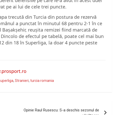
derent defensive pe care le-a avut în acest duel
t pe ai lui de cele trei puncte.
pa trecută din Turcia din postura de rezervă
Românul a punctat în minutul 68 pentru 2-1 în ce
 Bașakșehir, reușita remizei fiind marcată de
. Dincolo de efectul pe tabelă, poate cel mai bun
l 12 din 18 în Superliga, la doar 4 puncte peste
prosport.ro
uperliga
,
Stranieri
,
turcia romania
Opinie Raul Rusescu: S-a deschis sezonul de