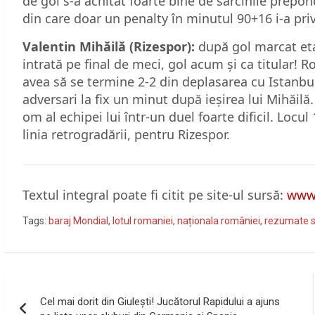
de gol s-a achitat foarte bine de sarcinile prepon
din care doar un penalty în minutul 90+16 i-a priva
Valentin Mihăilă (Rizespor):
după gol marcat eta
intrată pe final de meci, gol acum și ca titular! 
avea să se termine 2-2 din deplasarea cu Istanbul
adversari la fix un minut după ieșirea lui Mihăilă
om al echipei lui într-un duel foarte dificil. Locu
linia retrogradării, pentru Rizespor.
Textul integral poate fi citit pe site-ul sursă:
www.
Tags:
baraj Mondial
,
lotul romaniei
,
naționala româniei
,
rezumate s
Navigare
Cel mai dorit din Giulești! Jucătorul Rapidului a ajuns