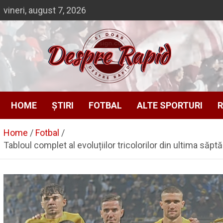
Skip
vineri, august 7, 2026
to
content
Si doar … despre Rapid
Despre Rapid
HOME
ȘTIRI
FOTBAL
ALTE SPORTURI
R
Home
Fotbal
Tabloul complet al evoluțiilor tricolorilor din ultima să