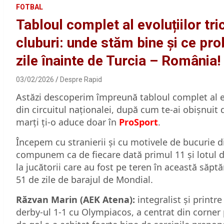
FOTBAL
Tabloul complet al evoluțiilor tr
cluburi: unde stăm bine și ce pr
zile înainte de Turcia – România!
03/02/2026
Despre Rapid
Astăzi descoperim împreună tabloul complet al evol
din circuitul naționalei, după cum te-ai obișnuit 
marți ți-o aduce doar în
ProSport
.
Începem cu stranierii și cu motivele de bucurie din
compunem ca de fiecare dată primul 11 și lotul d
la jucătorii care au fost pe teren în această săpt
51 de zile de barajul de Mondial.
Răzvan Marin (AEK Atena):
integralist și printr
derby-ul 1-1 cu Olympiacos, a centrat din corner 