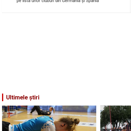
în
pe lista unor cluburi din Germania și Spania
articole
Ultimele știri