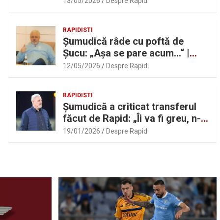
13/05/2026
Despre Rapid
Daniel Pancu
RAPIDISTI
Șumudică râde cu poftă de
Șucu: „Așa se pare acum…“ |
Sport.ro
12/05/2026
Despre Rapid
RAPIDISTI
Șumudică a criticat transferul
făcut de Rapid: „Îi va fi greu, n-
am înțeles”
19/01/2026
Despre Rapid