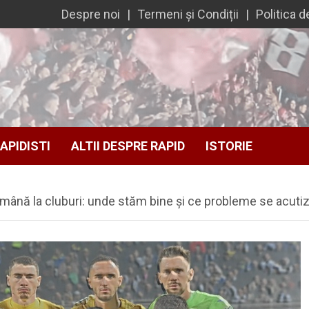
Despre noi
Termeni și Condiții
Politica d
APIDISTI
ALTII DESPRE RAPID
ISTORIE
ptămână la cluburi: unde stăm bine și ce probleme se acut