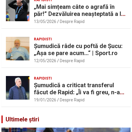
„Mai simțeam câte o agrafă în
păr!” Dezvăluirea neașteptată a lui
Marius Șumudică despre Daniel
13/05/2026
Despre Rapid
Pancu
RAPIDISTI
Șumudică râde cu poftă de Șucu:
„Așa se pare acum…“ | Sport.ro
12/05/2026
Despre Rapid
RAPIDISTI
Șumudică a criticat transferul
făcut de Rapid: „Îi va fi greu, n-am
înțeles”
19/01/2026
Despre Rapid
Ultimele știri