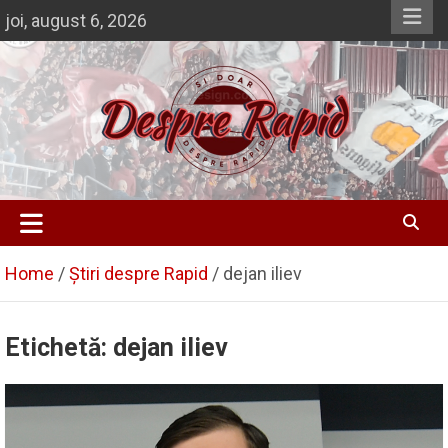
Skip
joi, august 6, 2026
to
content
Despre Rapid
Si doar … despre Rapid
Home
Știri despre Rapid
dejan iliev
Etichetă:
dejan iliev