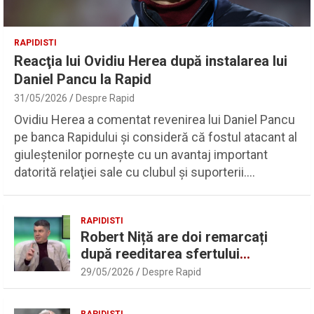
RAPIDISTI
Reacţia lui Ovidiu Herea după instalarea lui
Daniel Pancu la Rapid
31/05/2026
Despre Rapid
Ovidiu Herea a comentat revenirea lui Daniel Pancu
pe banca Rapidului şi consideră că fostul atacant al
giuleştenilor porneşte cu un avantaj important
datorită relaţiei sale cu clubul şi suporterii.…
RAPIDISTI
Robert Niță are doi remarcați
după reeditarea sfertului
UEFAntastic: „Lideri în teren” |
29/05/2026
Despre Rapid
Sport.ro
RAPIDISTI