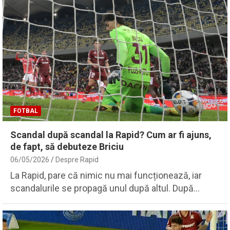
FOTBAL
Scandal după scandal la Rapid? Cum ar fi ajuns,
de fapt, să debuteze Briciu
06/05/2026
Despre Rapid
La Rapid, pare că nimic nu mai funcționează, iar
scandalurile se propagă unul după altul. După…