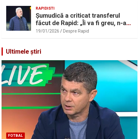
RAPIDISTI
Șumudică a criticat transferul
făcut de Rapid: „Îi va fi greu, n-am
înțeles”
19/01/2026
Despre Rapid
Ultimele știri
FOTBAL