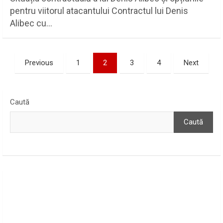
pentru viitorul atacantului Contractul lui Denis
Alibec cu…
Paginație
Previous
1
2
3
4
Next
articole
Caută
Caută