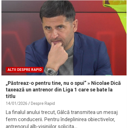
ALTII DESPRE RAPID
„Păstreaz-o pentru tine, nu o spui” » Nicolae Dică
taxează un antrenor din Liga 1 care se bate la
titlu
14/01/2026
Despre Rapid
La finalul anului trecut, Gâlcă transmitea un mesaj
ferm conducerii. Pentru îndeplinirea obiectivelor,
antrenorul alb-vișiniilor solicita…