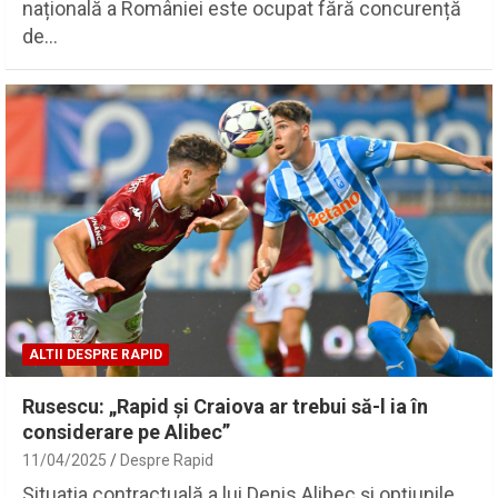
națională a României este ocupat fără concurență
de…
ALTII DESPRE RAPID
Rusescu: „Rapid și Craiova ar trebui să-l ia în
considerare pe Alibec”
11/04/2025
Despre Rapid
Situația contractuală a lui Denis Alibec și opțiunile