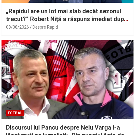
„Rapidul are un lot mai slab decât sezonul
trecut?” Robert Niță a răspuns imediat după
UTA – Rapid 0-0 | Sport.ro
08/08/2026
Despre Rapid
FOTBAL
Discursul lui Pancu despre Nelu Varga i-a