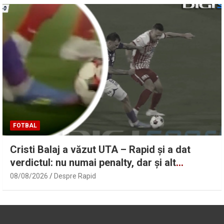
FOTBAL
Cristi Balaj a văzut UTA – Rapid și a dat
verdictul: nu numai penalty, dar și alt
cartonaș roșu!
08/08/2026
Despre Rapid