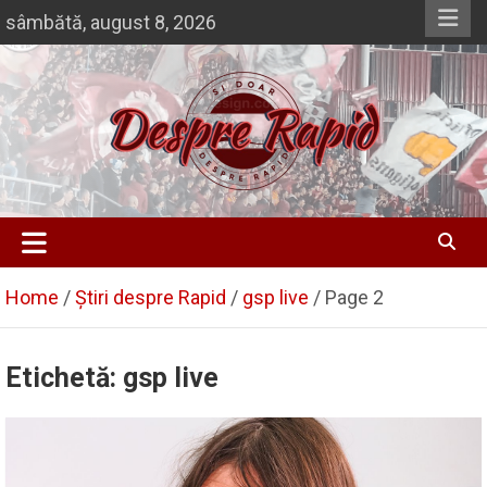
Skip
sâmbătă, august 8, 2026
to
content
Despre Rapid
Si doar … despre Rapid
Home
Știri despre Rapid
gsp live
Page 2
Etichetă:
gsp live