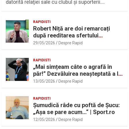
datorită relaţiei sale cu clubul şi suporterii.…
RAPIDISTI
Robert Niță are doi remarcați
după reeditarea sfertului
UEFAntastic: „Lideri în teren” |
29/05/2026
Despre Rapid
Sport.ro
RAPIDISTI
„Mai simțeam câte o agrafă în
păr!” Dezvăluirea neașteptată a lui
Marius Șumudică despre Daniel
13/05/2026
Despre Rapid
Pancu
RAPIDISTI
Șumudică râde cu poftă de Șucu:
„Așa se pare acum…“ | Sport.ro
12/05/2026
Despre Rapid