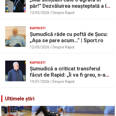
păr!” Dezvăluirea neașteptată a lui
Marius Șumudică despre Daniel
13/05/2026
Despre Rapid
Pancu
RAPIDISTI
Șumudică râde cu poftă de Șucu:
„Așa se pare acum…“ | Sport.ro
12/05/2026
Despre Rapid
RAPIDISTI
Șumudică a criticat transferul
făcut de Rapid: „Îi va fi greu, n-am
înțeles”
19/01/2026
Despre Rapid
Ultimele știri