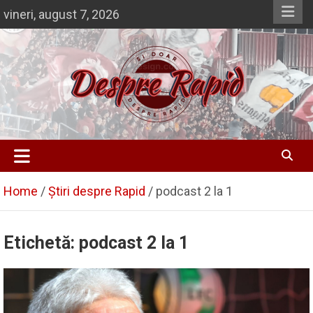
Skip
vineri, august 7, 2026
to
content
Despre Rapid
Si doar … despre Rapid
Home
Știri despre Rapid
podcast 2 la 1
Etichetă:
podcast 2 la 1