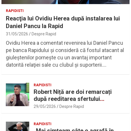
RAPIDISTI
Reacţia lui Ovidiu Herea după instalarea lui
Daniel Pancu la Rapid
31/05/2026
Despre Rapid
Ovidiu Herea a comentat revenirea lui Daniel Pancu
pe banca Rapidului şi consideră că fostul atacant al
giuleştenilor porneşte cu un avantaj important
datorită relaţiei sale cu clubul şi suporterii.…
RAPIDISTI
Robert Niță are doi remarcați
după reeditarea sfertului
UEFAntastic: „Lideri în teren” |
29/05/2026
Despre Rapid
Sport.ro
RAPIDISTI
„Mai simțeam câte o agrafă în