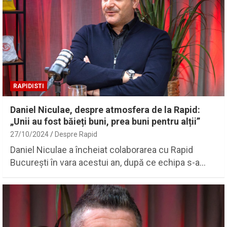
RAPIDISTI
Daniel Niculae, despre atmosfera de la Rapid:
„Unii au fost băieți buni, prea buni pentru alții”
27/10/2024
Despre Rapid
Daniel Niculae a încheiat colaborarea cu Rapid
București în vara acestui an, după ce echipa s-a…