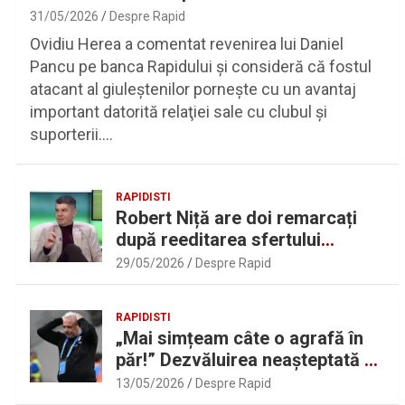
31/05/2026
Despre Rapid
Ovidiu Herea a comentat revenirea lui Daniel
Pancu pe banca Rapidului şi consideră că fostul
atacant al giuleştenilor porneşte cu un avantaj
important datorită relaţiei sale cu clubul şi
suporterii.…
RAPIDISTI
Robert Niță are doi remarcați
după reeditarea sfertului
UEFAntastic: „Lideri în teren” |
29/05/2026
Despre Rapid
Sport.ro
RAPIDISTI
„Mai simțeam câte o agrafă în
păr!” Dezvăluirea neașteptată a
lui Marius Șumudică despre
13/05/2026
Despre Rapid
Daniel Pancu