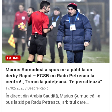
FOTBAL
Marius Şumudică a spus ce a pățit la un
derby Rapid – FCSB cu Radu Petrescu la
centru! „Trimis la județeană. Te persiflează”
17/02/2026
Despre Rapid
În direct din Arabia Saudită, Marius Şumudică l-a
pus la zid pe Radu Petrescu, arbitrul care…