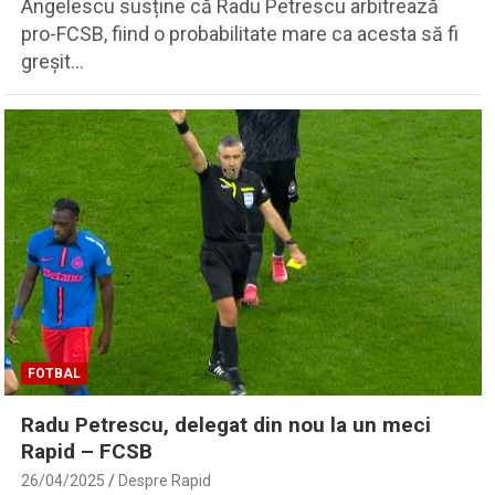
Angelescu susține că Radu Petrescu arbitrează
pro-FCSB, fiind o probabilitate mare ca acesta să fi
greșit…
FOTBAL
Radu Petrescu, delegat din nou la un meci
Rapid – FCSB
26/04/2025
Despre Rapid