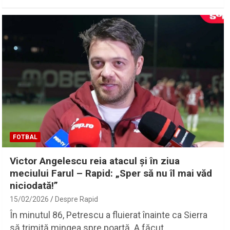
FOTBAL
Victor Angelescu reia atacul și în ziua
meciului Farul – Rapid: „Sper să nu îl mai văd
niciodată!”
15/02/2026
Despre Rapid
În minutul 86, Petrescu a fluierat înainte ca Sierra
să trimită mingea spre poartă. A făcut…