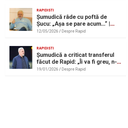
RAPIDISTI
Șumudică râde cu poftă de
Șucu: „Așa se pare acum…“ |
Sport.ro
12/05/2026
Despre Rapid
RAPIDISTI
Șumudică a criticat transferul
făcut de Rapid: „Îi va fi greu, n-
am înțeles”
19/01/2026
Despre Rapid