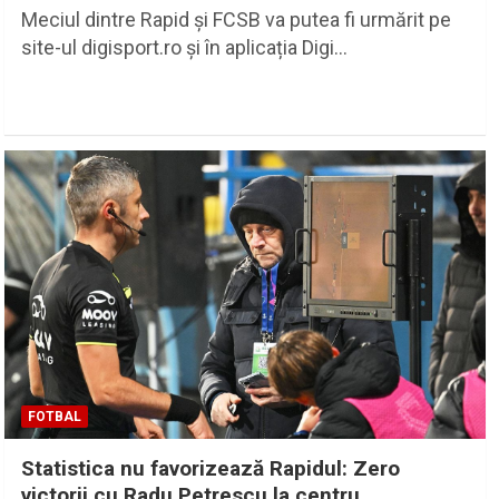
Meciul dintre Rapid și FCSB va putea fi urmărit pe
site-ul digisport.ro și în aplicația Digi…
FOTBAL
Statistica nu favorizează Rapidul: Zero
victorii cu Radu Petrescu la centru