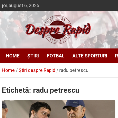
Skip
joi, august 6, 2026
to
content
Despre Rapid
Si doar … despre Rapid
HOME
ȘTIRI
FOTBAL
ALTE SPORTURI
R
Home
Știri despre Rapid
radu petrescu
Etichetă:
radu petrescu