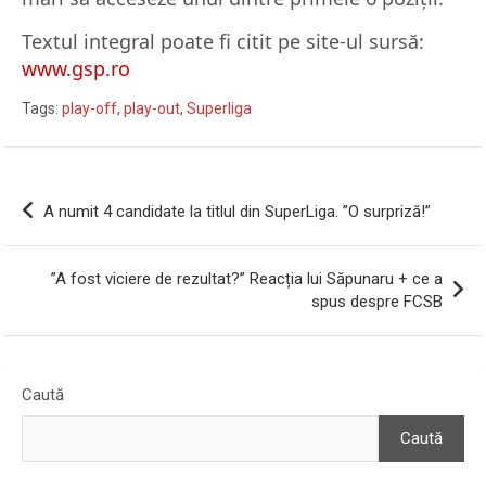
Textul integral poate fi citit pe site-ul sursă:
www.gsp.ro
Tags:
play-off
,
play-out
,
Superliga
Navigare
A numit 4 candidate la titlul din SuperLiga. ”O surpriză!”
în
articole
”A fost viciere de rezultat?” Reacția lui Săpunaru + ce a
spus despre FCSB
Caută
Caută