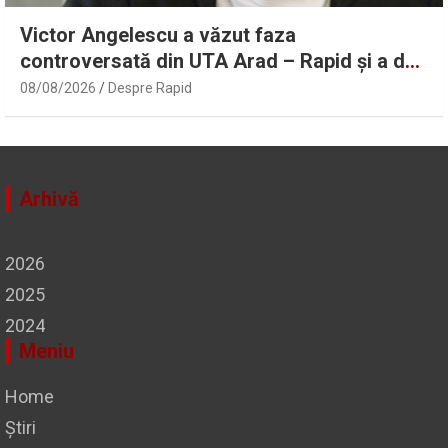
Victor Angelescu a văzut faza
controversată din UTA Arad – Rapid și a dat
verdictul: „Nu sunt frustrat” | Sport.ro
08/08/2026
Despre Rapid
Arhivă
2026
2025
2024
Meniu
Home
Știri