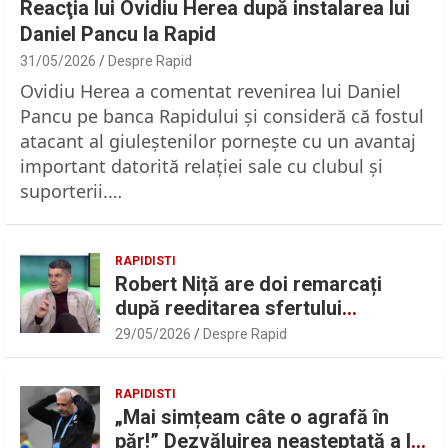
Reacţia lui Ovidiu Herea după instalarea lui
Daniel Pancu la Rapid
31/05/2026
Despre Rapid
Ovidiu Herea a comentat revenirea lui Daniel
Pancu pe banca Rapidului şi consideră că fostul
atacant al giuleştenilor porneşte cu un avantaj
important datorită relaţiei sale cu clubul şi
suporterii.…
RAPIDISTI
Robert Niță are doi remarcați
după reeditarea sfertului
UEFAntastic: „Lideri în teren” |
29/05/2026
Despre Rapid
Sport.ro
RAPIDISTI
„Mai simțeam câte o agrafă în
păr!” Dezvăluirea neașteptată a lui