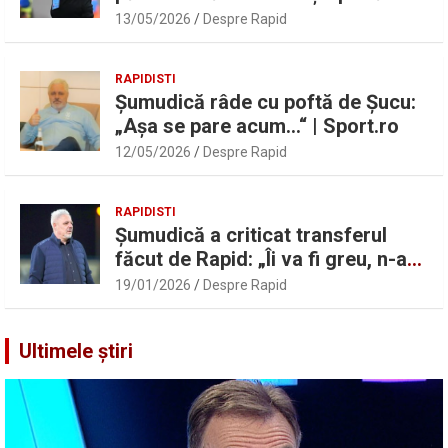
Marius Șumudică despre Daniel
13/05/2026
Despre Rapid
Pancu
RAPIDISTI
Șumudică râde cu poftă de Șucu:
„Așa se pare acum…“ | Sport.ro
12/05/2026
Despre Rapid
RAPIDISTI
Șumudică a criticat transferul
făcut de Rapid: „Îi va fi greu, n-am
înțeles”
19/01/2026
Despre Rapid
Ultimele știri