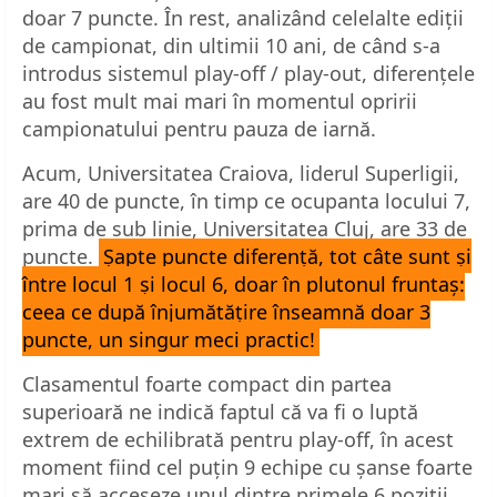
doar 7 puncte. În rest, analizând celelalte ediții
de campionat, din ultimii 10 ani, de când s-a
introdus sistemul play-off / play-out, diferențele
au fost mult mai mari în momentul opririi
campionatului pentru pauza de iarnă.
Acum, Universitatea Craiova, liderul Superligii,
are 40 de puncte, în timp ce ocupanta locului 7,
prima de sub linie, Universitatea Cluj, are 33 de
puncte.
Șapte puncte diferență, tot câte sunt și
între locul 1 și locul 6, doar în plutonul fruntaș:
ceea ce după înjumătățire înseamnă doar 3
puncte, un singur meci practic!
Clasamentul foarte compact din partea
superioară ne indică faptul că va fi o luptă
extrem de echilibrată pentru play-off, în acest
moment fiind cel puțin 9 echipe cu șanse foarte
mari să acceseze unul dintre primele 6 poziții.