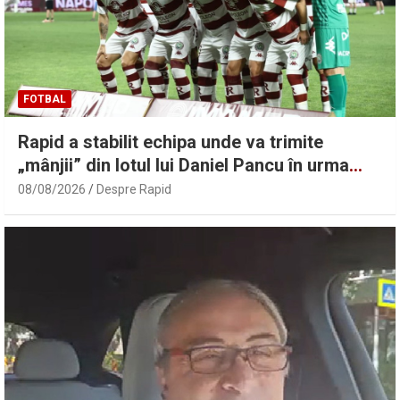
FOTBAL
Rapid a stabilit echipa unde va trimite
„mânjii” din lotul lui Daniel Pancu în urma
deciziei FRF! Ce mai cuprinde colaborarea
08/08/2026
Despre Rapid