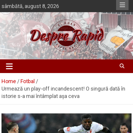
Skip
sâmbătă, august 8, 2026
to
content
Si doar … despre Rapid
Despre Rapid
Home
Fotbal
Urmează un play-off incandescent! O singură dată în
istorie s-a mai întâmplat așa ceva