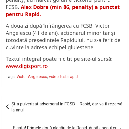
FCSB.
Alex Dobre (min 86, penalty) a punctat
pentru Rapid.
A doua zi după înfrângerea cu FCSB, Victor
Angelescu (41 de ani), acționarul minoritar și
totodată președintele Rapidului, nu s-a ferit de
cuvinte la adresa echipei giuleștene.
Textul integral poate fi citit pe site-ul sursă:
www.digisport.ro
Tags:
Victor Angelescu
,
video fcsb rapid
Navigare
Și-a pulverizat adversarul în FCSB – Rapid, dar va fi rezervă
în
la anul
articole
E gata! Primele două plecări de la Rapid, după eșecul cu