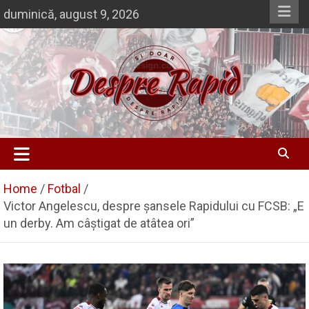
Skip
duminică, august 9, 2026
to
content
Si doar … despre Rapid
Despre Rapid
Home
Fotbal
Victor Angelescu, despre șansele Rapidului cu FCSB: „E
un derby. Am câștigat de atâtea ori”