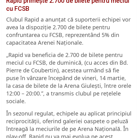
Rapid primește 2.700 de bilete pentru meciul
cu FCSB
Clubul Rapid a anunțat că suporterii echipei vor
avea la dispoziție 2.700 de bilete pentru
confruntarea cu FCSB, reprezentând 5% din
capacitatea Arenei Naționale.
„Rapid va beneficia de 2.700 de bilete pentru
meciul cu FCSB, de duminică, (cu acces din Bd.
Pierre de Coubertin), acestea urmând să fie
puse în vânzare începând de vineri, 14 martie,
la casa de bilete de la Arena Giulești, între orele
12:00 – 20:00.”, a transmis clubul pe rețelele
sociale.
În sezonul regulat, echipele au aplicat principiul
reciprocității, oferind galeriei oaspete o peluză
întreagă la meciurile de pe Arena Națională. În
play-off, Rapid nu va mai evolua pe acest