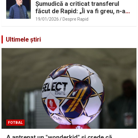
Șumudică a criticat transferul
făcut de Rapid: „Îi va fi greu, n-am
înțeles”
19/01/2026
Despre Rapid
Ultimele știri
FOTBAL
A antrenat un "wonderkid" și crede că