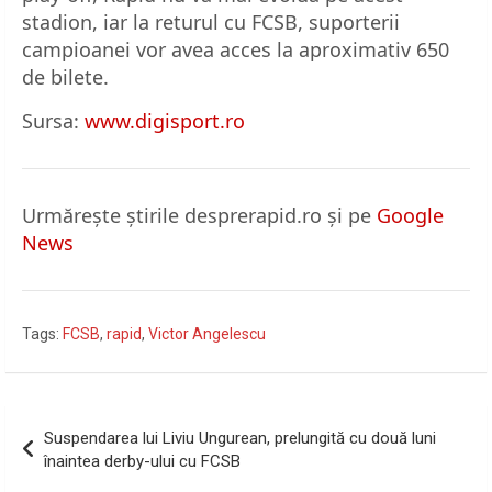
stadion, iar la returul cu FCSB, suporterii
campioanei vor avea acces la aproximativ 650
de bilete.
Sursa:
www.digisport.ro
Urmărește știrile desprerapid.ro și pe
Google
News
Tags:
FCSB
,
rapid
,
Victor Angelescu
Navigare
Suspendarea lui Liviu Ungurean, prelungită cu două luni
în
înaintea derby-ului cu FCSB
articole