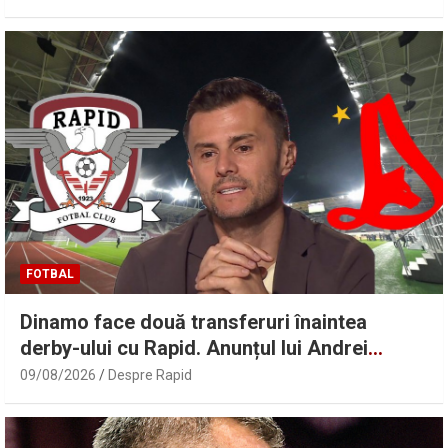
FOTBAL
Dinamo face două transferuri înaintea
derby-ului cu Rapid. Anunțul lui Andrei
Nicolescu
09/08/2026
Despre Rapid