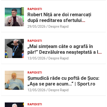
RAPIDISTI
Robert Niță are doi remarcați
după reeditarea sfertului
UEFAntastic: „Lideri în teren” |
29/05/2026
Despre Rapid
Sport.ro
RAPIDISTI
„Mai simțeam câte o agrafă în
păr!” Dezvăluirea neașteptată a lui
Marius Șumudică despre Daniel
13/05/2026
Despre Rapid
Pancu
RAPIDISTI
Șumudică râde cu poftă de Șucu:
„Așa se pare acum…“ | Sport.ro
12/05/2026
Despre Rapid
RAPIDISTI