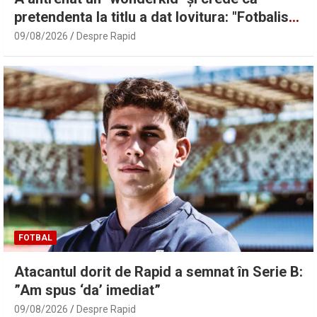
pretendenta la titlu a dat lovitura: "Fotbalist
cum căutăm și nu găsim!" Component al
09/08/2026
Despre Rapid
naționalei Under 19 care s-a calificat în
semifinalele Campionatului European din
2025, Jason Kodor (19 ani) l-a convins pe
Daniel Pancu să-l aducă la Rapid, iar
mutarea e văzută cu ochi foarte buni de
către Adrian Iencsi (51 de ani).
FOTBAL
Atacantul dorit de Rapid a semnat în Serie B:
”Am spus ‘da’ imediat”
09/08/2026
Despre Rapid