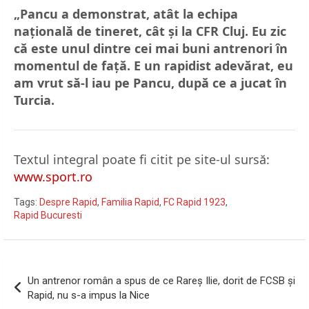
„Pancu a demonstrat, atât la echipa
națională de tineret, cât și la CFR Cluj. Eu zic
că este unul dintre cei mai buni antrenori în
momentul de față. E un rapidist adevărat, eu
am vrut să-l iau pe Pancu, după ce a jucat în
Turcia.
Textul integral poate fi citit pe site-ul sursă:
www.sport.ro
Tags:
Despre Rapid
,
Familia Rapid
,
FC Rapid 1923
,
Rapid Bucuresti
Navigare
Un antrenor român a spus de ce Rareș Ilie, dorit de FCSB și
în
Rapid, nu s-a impus la Nice