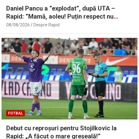
Daniel Pancu a ”explodat”, după UTA –
Rapid: ”Mamă, aoleu! Puțin respect nu
există?”
08/08/2026
Despre Rapid
FOTBAL
Debut cu reproșuri pentru Stojilkovic la
Rapid: „A făcut o mare greșeală!”