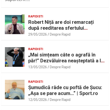
RAPIDISTI
Robert Niță are doi remarcați
după reeditarea sfertului
UEFAntastic: „Lideri în teren” |
29/05/2026
Despre Rapid
Sport.ro
RAPIDISTI
„Mai simțeam câte o agrafă în
păr!” Dezvăluirea neașteptată a lui
Marius Șumudică despre Daniel
13/05/2026
Despre Rapid
Pancu
RAPIDISTI
Șumudică râde cu poftă de Șucu:
„Așa se pare acum…“ | Sport.ro
12/05/2026
Despre Rapid