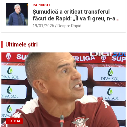
RAPIDISTI
Șumudică a criticat transferul
făcut de Rapid: „Îi va fi greu, n-am
înțeles”
19/01/2026
Despre Rapid
Ultimele știri
FOTBAL