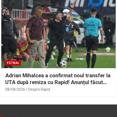
FOTBAL
Adrian Mihalcea a confirmat noul transfer la
UTA după remiza cu Rapid! Anunțul făcut
despre starea lui Alexi Pitu | Sport.ro
08/08/2026
Despre Rapid