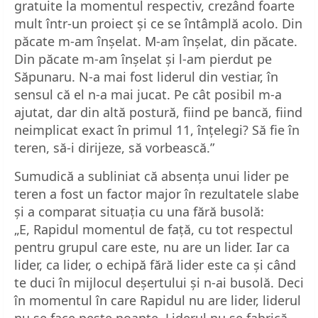
gratuite la momentul respectiv, crezând foarte
mult într-un proiect și ce se întâmplă acolo. Din
păcate m-am înșelat. M-am înșelat, din păcate.
Din păcate m-am înșelat și l-am pierdut pe
Săpunaru. N-a mai fost liderul din vestiar, în
sensul că el n-a mai jucat. Pe cât posibil m-a
ajutat, dar din altă postură, fiind pe bancă, fiind
neimplicat exact în primul 11, înțelegi? Să fie în
teren, să-i dirijeze, să vorbească.”
Sumudică a subliniat că absența unui lider pe
teren a fost un factor major în rezultatele slabe
și a comparat situația cu una fără busolă:
„E, Rapidul momentul de față, cu tot respectul
pentru grupul care este, nu are un lider. Iar ca
lider, ca lider, o echipă fără lider este ca și când
te duci în mijlocul deșertului și n-ai busolă. Deci
în momentul în care Rapidul nu are lider, liderul
nu se face peste noapte. Liderul nu se fabrică.