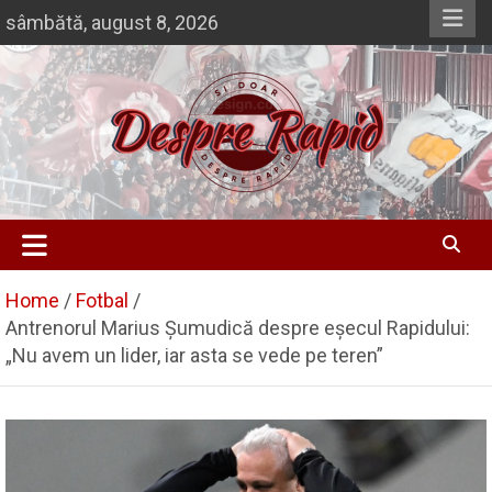
Skip
sâmbătă, august 8, 2026
to
content
Si doar … despre Rapid
Despre Rapid
Home
Fotbal
Antrenorul Marius Șumudică despre eșecul Rapidului:
„Nu avem un lider, iar asta se vede pe teren”