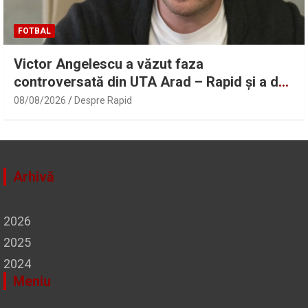
FOTBAL
Victor Angelescu a văzut faza
controversată din UTA Arad – Rapid și a dat
verdictul: „Nu sunt frustrat” | Sport.ro
08/08/2026
Despre Rapid
Arhivă
2026
2025
2024
Meniu