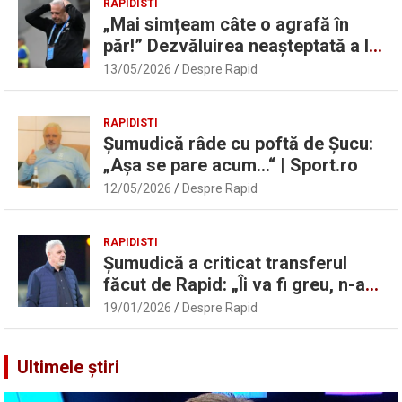
RAPIDISTI
„Mai simțeam câte o agrafă în
păr!” Dezvăluirea neașteptată a lui
Marius Șumudică despre Daniel
13/05/2026
Despre Rapid
Pancu
RAPIDISTI
Șumudică râde cu poftă de Șucu:
„Așa se pare acum…“ | Sport.ro
12/05/2026
Despre Rapid
RAPIDISTI
Șumudică a criticat transferul
făcut de Rapid: „Îi va fi greu, n-am
înțeles”
19/01/2026
Despre Rapid
Ultimele știri