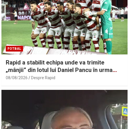
FOTBAL
Rapid a stabilit echipa unde va trimite
„mânjii” din lotul lui Daniel Pancu în urma
deciziei FRF! Ce mai cuprinde colaborarea
08/08/2026
Despre Rapid