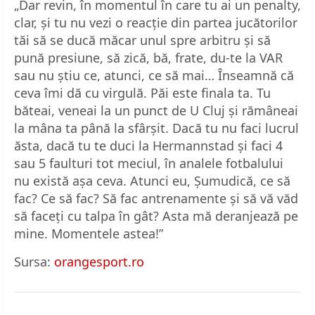
„Dar revin, în momentul în care tu ai un penalty,
clar, și tu nu vezi o reacție din partea jucătorilor
tăi să se ducă măcar unul spre arbitru și să
pună presiune, să zică, bă, frate, du-te la VAR
sau nu știu ce, atunci, ce să mai… Înseamnă că
ceva îmi dă cu virgulă. Păi este finala ta. Tu
băteai, veneai la un punct de U Cluj și rămâneai
la mâna ta până la sfârșit. Dacă tu nu faci lucrul
ăsta, dacă tu te duci la Hermannstad și faci 4
sau 5 faulturi tot meciul, în analele fotbalului
nu există așa ceva. Atunci eu, Șumudică, ce să
fac? Ce să fac? Să fac antrenamente și să vă văd
să faceți cu talpa în gât? Asta mă deranjează pe
mine. Momentele astea!”
Sursa:
orangesport.ro