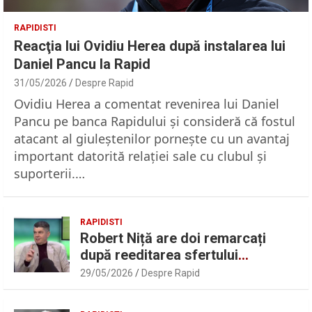
RAPIDISTI
Reacţia lui Ovidiu Herea după instalarea lui
Daniel Pancu la Rapid
31/05/2026
Despre Rapid
Ovidiu Herea a comentat revenirea lui Daniel
Pancu pe banca Rapidului şi consideră că fostul
atacant al giuleştenilor porneşte cu un avantaj
important datorită relaţiei sale cu clubul şi
suporterii.…
RAPIDISTI
Robert Niță are doi remarcați
după reeditarea sfertului
UEFAntastic: „Lideri în teren” |
29/05/2026
Despre Rapid
Sport.ro