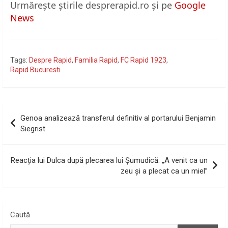
Urmărește știrile desprerapid.ro și pe
Google
News
Tags:
Despre Rapid
,
Familia Rapid
,
FC Rapid 1923
,
Rapid Bucuresti
Navigare
Genoa analizează transferul definitiv al portarului Benjamin
în
Siegrist
articole
Reacția lui Dulca după plecarea lui Șumudică: „A venit ca un
zeu și a plecat ca un miel”
Caută