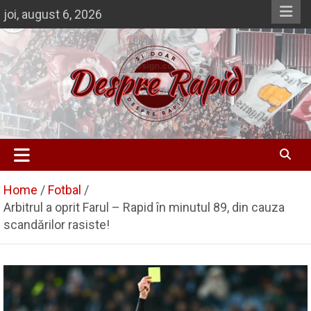
Skip
joi, august 6, 2026
to
content
Si doar … despre Rapid
Despre Rapid
Home
Fotbal
Arbitrul a oprit Farul – Rapid în minutul 89, din cauza
scandărilor rasiste!