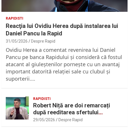
RAPIDISTI
Reacţia lui Ovidiu Herea după instalarea lui
Daniel Pancu la Rapid
31/05/2026
Despre Rapid
Ovidiu Herea a comentat revenirea lui Daniel
Pancu pe banca Rapidului şi consideră că fostul
atacant al giuleştenilor porneşte cu un avantaj
important datorită relaţiei sale cu clubul şi
suporterii.…
RAPIDISTI
Robert Niță are doi remarcați
după reeditarea sfertului
UEFAntastic: „Lideri în teren” |
29/05/2026
Despre Rapid
Sport.ro