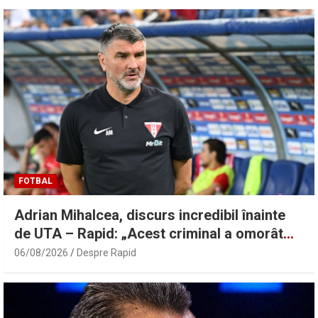
FOTBAL
Adrian Mihalcea, discurs incredibil înainte
de UTA – Rapid: „Acest criminal a omorât
vreo șase oameni” | Sport.ro
06/08/2026
Despre Rapid