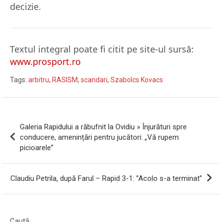
decizie.
Textul integral poate fi citit pe site-ul sursă:
www.prosport.ro
Tags:
arbitru
,
RASISM
,
scandari
,
Szabolcs Kovacs
Navigare
Galeria Rapidului a răbufnit la Ovidiu » Înjurături spre
în
conducere, amenințări pentru jucători: „Vă rupem
picioarele”
articole
Claudiu Petrila, după Farul – Rapid 3-1: ”Acolo s-a terminat”
Caută