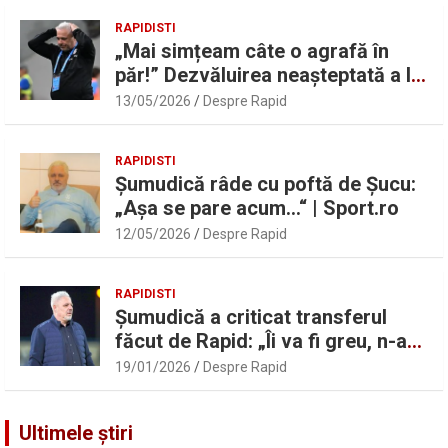
RAPIDISTI
„Mai simțeam câte o agrafă în
păr!” Dezvăluirea neașteptată a lui
Marius Șumudică despre Daniel
13/05/2026
Despre Rapid
Pancu
RAPIDISTI
Șumudică râde cu poftă de Șucu:
„Așa se pare acum…“ | Sport.ro
12/05/2026
Despre Rapid
RAPIDISTI
Șumudică a criticat transferul
făcut de Rapid: „Îi va fi greu, n-am
înțeles”
19/01/2026
Despre Rapid
Ultimele știri