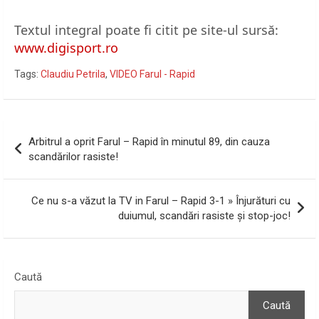
Textul integral poate fi citit pe site-ul sursă:
www.digisport.ro
Tags:
Claudiu Petrila
,
VIDEO Farul - Rapid
Navigare
Arbitrul a oprit Farul – Rapid în minutul 89, din cauza
în
scandărilor rasiste!
articole
Ce nu s-a văzut la TV in Farul – Rapid 3-1 » Înjurături cu
duiumul, scandări rasiste și stop-joc!
Caută
Caută