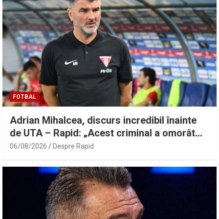
FOTBAL
Adrian Mihalcea, discurs incredibil înainte
de UTA – Rapid: „Acest criminal a omorât
vreo șase oameni” | Sport.ro
06/08/2026
Despre Rapid