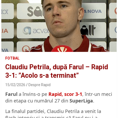
FOTBAL
Claudiu Petrila, după Farul – Rapid
3-1: ”Acolo s-a terminat”
15/02/2026
Despre Rapid
Farul
a învins-o pe
Rapid, scor 3-1
, într-un meci
din etapa cu numărul 27 din
SuperLiga
.
La finalul partidei, Claudiu Petrila a venit la
flash-interviu și a transmis că Farul nu i-a