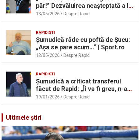
păr!” Dezvăluirea neașteptată a lui
Marius Șumudică despre Daniel
13/05/2026
Despre Rapid
Pancu
RAPIDISTI
Șumudică râde cu poftă de Șucu:
„Așa se pare acum…“ | Sport.ro
12/05/2026
Despre Rapid
RAPIDISTI
Șumudică a criticat transferul
făcut de Rapid: „Îi va fi greu, n-am
înțeles”
19/01/2026
Despre Rapid
Ultimele știri