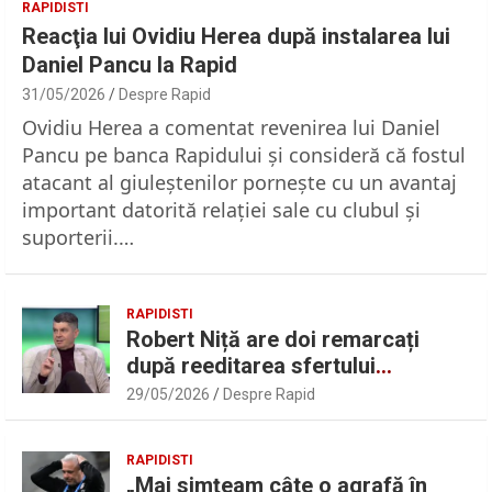
RAPIDISTI
Reacţia lui Ovidiu Herea după instalarea lui
Daniel Pancu la Rapid
31/05/2026
Despre Rapid
Ovidiu Herea a comentat revenirea lui Daniel
Pancu pe banca Rapidului şi consideră că fostul
atacant al giuleştenilor porneşte cu un avantaj
important datorită relaţiei sale cu clubul şi
suporterii.…
RAPIDISTI
Robert Niță are doi remarcați
după reeditarea sfertului
UEFAntastic: „Lideri în teren” |
29/05/2026
Despre Rapid
Sport.ro
RAPIDISTI
„Mai simțeam câte o agrafă în