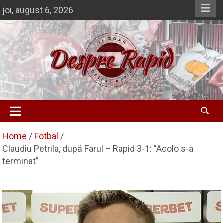
Skip
joi, august 6, 2026
to
content
Si doar … despre Rapid
Despre Rapid
Home
Fotbal
Claudiu Petrila, după Farul – Rapid 3-1: ”Acolo s-a
terminat”