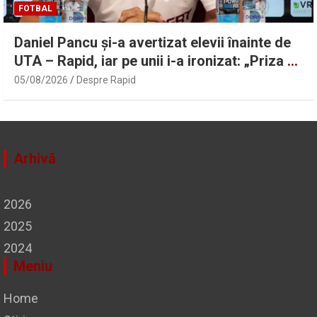
FOTBAL
Daniel Pancu și-a avertizat elevii înainte de
UTA – Rapid, iar pe unii i-a ironizat: „Priza nu
a avut curent” | Sport.ro
05/08/2026
Despre Rapid
Arhivă
2026
2025
2024
Meniu
Home