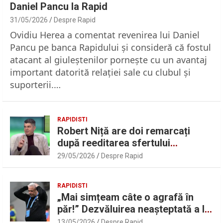
Daniel Pancu la Rapid
31/05/2026
Despre Rapid
Ovidiu Herea a comentat revenirea lui Daniel
Pancu pe banca Rapidului şi consideră că fostul
atacant al giuleştenilor porneşte cu un avantaj
important datorită relaţiei sale cu clubul şi
suporterii.…
RAPIDISTI
Robert Niță are doi remarcați
după reeditarea sfertului
UEFAntastic: „Lideri în teren” |
29/05/2026
Despre Rapid
Sport.ro
RAPIDISTI
„Mai simțeam câte o agrafă în
păr!” Dezvăluirea neașteptată a lui
Marius Șumudică despre Daniel
13/05/2026
Despre Rapid