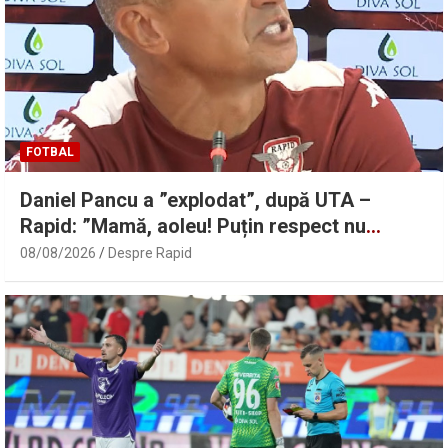
FOTBAL
Daniel Pancu a ”explodat”, după UTA –
Rapid: ”Mamă, aoleu! Puțin respect nu
există?”
08/08/2026
Despre Rapid