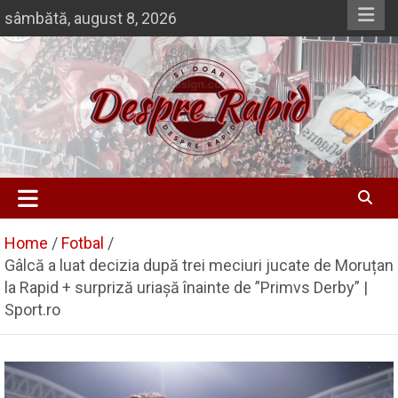
Skip
sâmbătă, august 8, 2026
to
content
Si doar … despre Rapid
Despre Rapid
Home
Fotbal
Gâlcă a luat decizia după trei meciuri jucate de Moruțan
la Rapid + surpriză uriașă înainte de ”Primvs Derby” |
Sport.ro