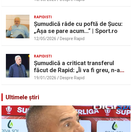
Pancu
RAPIDISTI
Șumudică râde cu poftă de Șucu:
„Așa se pare acum…“ | Sport.ro
12/05/2026
Despre Rapid
RAPIDISTI
Șumudică a criticat transferul
făcut de Rapid: „Îi va fi greu, n-am
înțeles”
19/01/2026
Despre Rapid
Ultimele știri