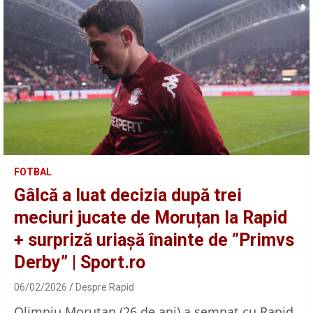
FOTBAL
Gâlcă a luat decizia după trei
meciuri jucate de Moruțan la Rapid
+ surpriză uriașă înainte de ”Primvs
Derby” | Sport.ro
06/02/2026
Despre Rapid
Olimpiu Moruțan (26 de ani) a semnat cu Rapid