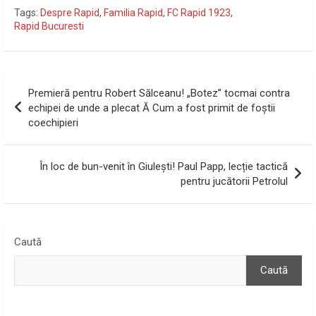
Tags:
Despre Rapid
,
Familia Rapid
,
FC Rapid 1923
,
Rapid Bucuresti
Navigare
Premieră pentru Robert Sălceanu! „Botez” tocmai contra
în
echipei de unde a plecat Ă Cum a fost primit de foștii
coechipieri
articole
În loc de bun-venit în Giulești! Paul Papp, lecție tactică
pentru jucătorii Petrolul
Caută
Caută