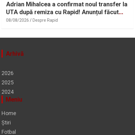
Adrian Mihalcea a confirmat noul transfer la
UTA după remiza cu Rapid! Anunțul făcut
despre starea lui Alexi Pitu | Sport.ro
08/08/2026
Despre Rapid
Arhivă
2026
2025
2024
Meniu
Home
Știri
Fotbal