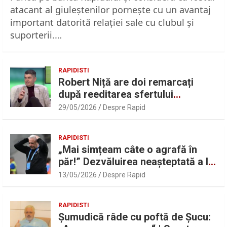
atacant al giuleştenilor porneşte cu un avantaj
important datorită relaţiei sale cu clubul şi
suporterii.…
RAPIDISTI
Robert Niță are doi remarcați
după reeditarea sfertului
UEFAntastic: „Lideri în teren” |
29/05/2026
Despre Rapid
Sport.ro
RAPIDISTI
„Mai simțeam câte o agrafă în
păr!” Dezvăluirea neașteptată a lui
Marius Șumudică despre Daniel
13/05/2026
Despre Rapid
Pancu
RAPIDISTI
Șumudică râde cu poftă de Șucu: