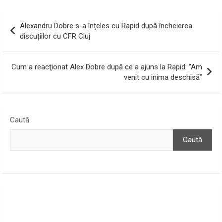
Navigare
Alexandru Dobre s-a înțeles cu Rapid după încheierea
în
discuțiilor cu CFR Cluj
articole
Cum a reacţionat Alex Dobre după ce a ajuns la Rapid: ”Am
venit cu inima deschisă”
Caută
Caută