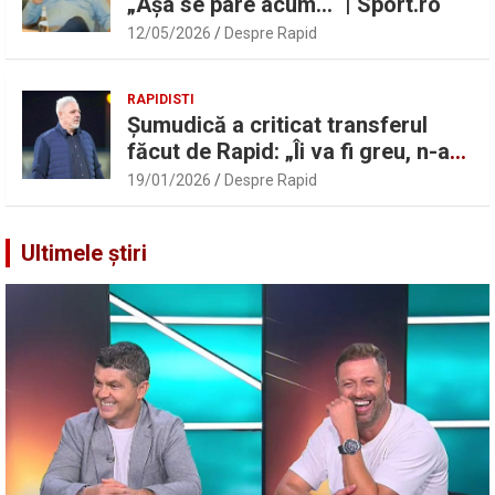
„Așa se pare acum…“ | Sport.ro
12/05/2026
Despre Rapid
RAPIDISTI
Șumudică a criticat transferul
făcut de Rapid: „Îi va fi greu, n-am
înțeles”
19/01/2026
Despre Rapid
Ultimele știri