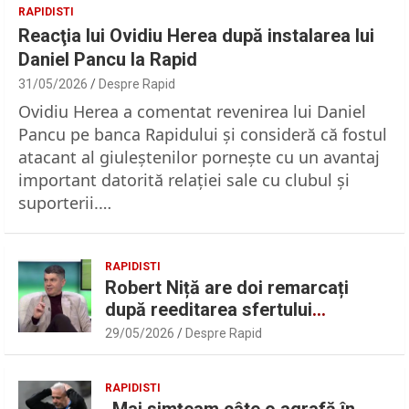
RAPIDISTI
Reacţia lui Ovidiu Herea după instalarea lui
Daniel Pancu la Rapid
31/05/2026
Despre Rapid
Ovidiu Herea a comentat revenirea lui Daniel
Pancu pe banca Rapidului şi consideră că fostul
atacant al giuleştenilor porneşte cu un avantaj
important datorită relaţiei sale cu clubul şi
suporterii.…
RAPIDISTI
Robert Niță are doi remarcați
după reeditarea sfertului
UEFAntastic: „Lideri în teren” |
29/05/2026
Despre Rapid
Sport.ro
RAPIDISTI
„Mai simțeam câte o agrafă în