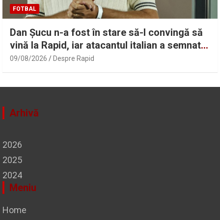
FOTBAL
Dan Șucu n-a fost în stare să-l convingă să
vină la Rapid, iar atacantul italian a semnat
cu un club modest
09/08/2026
Despre Rapid
Arhivă
2026
2025
2024
Meniu
Home