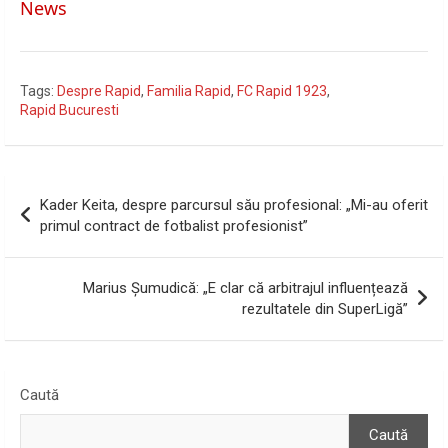
News
Tags:
Despre Rapid
,
Familia Rapid
,
FC Rapid 1923
,
Rapid Bucuresti
Navigare
Kader Keita, despre parcursul său profesional: „Mi-au oferit
în
primul contract de fotbalist profesionist”
articole
Marius Șumudică: „E clar că arbitrajul influențează
rezultatele din SuperLigă”
Caută
Caută