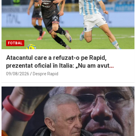
FOTBAL
Atacantul care a refuzat-o pe Rapid,
prezentat oficial în Italia: „Nu am avut
niciodată îndoieli” | Sport.ro
09/08/2026
Despre Rapid