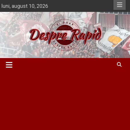
Skip
luni, august 10, 2026
to
content
Si doar … despre Rapid
Despre Rapid