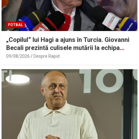
FOTBAL
„Copilul” lui Hagi a ajuns în Turcia. Giovanni
Becali prezintă culisele mutării la echipa
ginerelui lui Erdogan | Sport.ro
09/08/2026
Despre Rapid