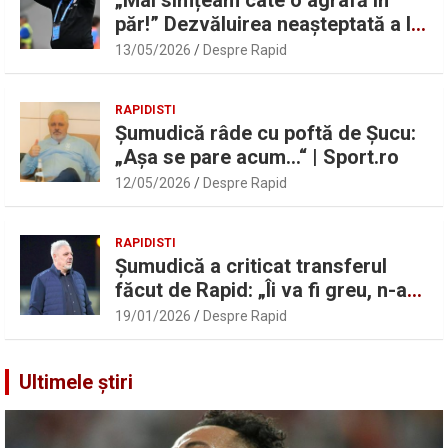
păr!” Dezvăluirea neașteptată a lui
Marius Șumudică despre Daniel
13/05/2026
Despre Rapid
Pancu
RAPIDISTI
Șumudică râde cu poftă de Șucu:
„Așa se pare acum…“ | Sport.ro
12/05/2026
Despre Rapid
RAPIDISTI
Șumudică a criticat transferul
făcut de Rapid: „Îi va fi greu, n-am
înțeles”
19/01/2026
Despre Rapid
Ultimele știri