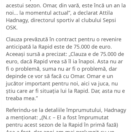
acestui sezon. Omar, din vară, este încă un an la
noi… la momentul actual”, a declarat Attila
Hadnagy, directorul sportiv al clubului Sepsi
OSK.
Clauza prevăzută în contract pentru o revenire
anticipată la Rapid este de 75.000 de euro.
Aceeași sursă a precizat: „Clauza e de 75.000 de
euro, dacă Rapid vrea să îl ia înapoi. Asta nu ar
fi o problemă, suma nu ar fi o problemă, dar
depinde ce vor să facă cu Omar. Omar e un
jucător important pentru noi, aici va juca, nu
știu care ar fi situația lui la Rapid. Dar, asta nu e
treaba mea.”
Referindu-se la detaliile împrumutului, Hadnagy
a menționat: „(N.r. – El a fost împrumutat
pentru acest sezon de la Rapid în primă fază)
Așa a fost, dar apoi am mai prelungit cu un