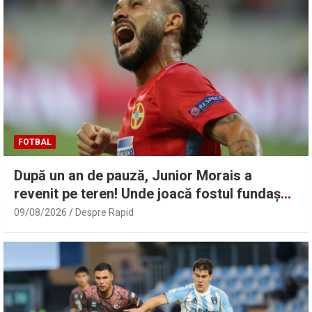
FOTBAL
După un an de pauză, Junior Morais a
revenit pe teren! Unde joacă fostul fundaș
de la FCSB | Sport.ro
09/08/2026
Despre Rapid