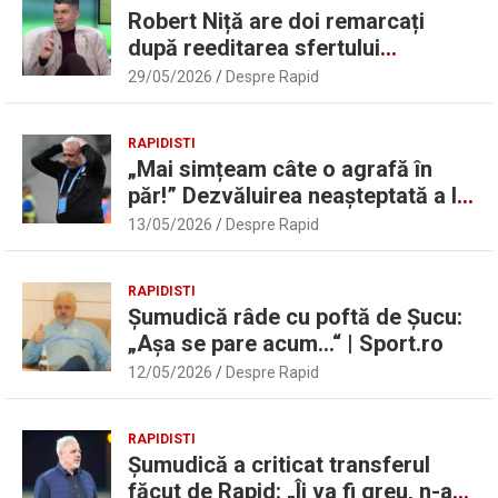
Robert Niță are doi remarcați
după reeditarea sfertului
UEFAntastic: „Lideri în teren” |
29/05/2026
Despre Rapid
Sport.ro
RAPIDISTI
„Mai simțeam câte o agrafă în
păr!” Dezvăluirea neașteptată a lui
Marius Șumudică despre Daniel
13/05/2026
Despre Rapid
Pancu
RAPIDISTI
Șumudică râde cu poftă de Șucu:
„Așa se pare acum…“ | Sport.ro
12/05/2026
Despre Rapid
RAPIDISTI
Șumudică a criticat transferul
făcut de Rapid: „Îi va fi greu, n-am