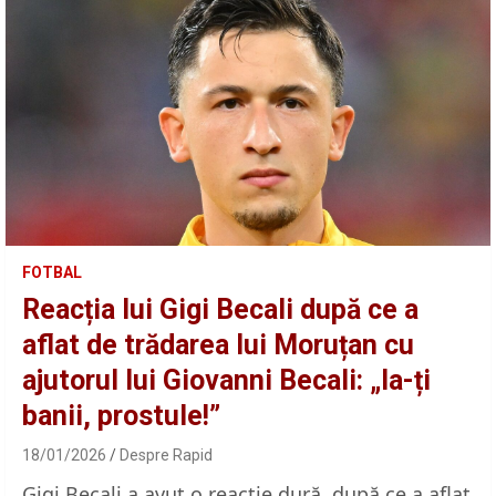
FOTBAL
Reacția lui Gigi Becali după ce a
aflat de trădarea lui Moruțan cu
ajutorul lui Giovanni Becali: „Ia-ți
banii, prostule!”
18/01/2026
Despre Rapid
Gigi Becali a avut o reacție dură, după ce a aflat