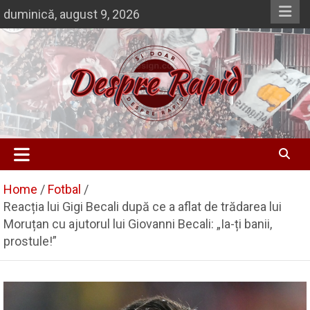
Skip
duminică, august 9, 2026
to
content
Si doar … despre Rapid
Despre Rapid
Home
Fotbal
Reacția lui Gigi Becali după ce a aflat de trădarea lui
Moruțan cu ajutorul lui Giovanni Becali: „Ia-ți banii,
prostule!”