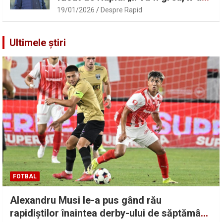
înțeles”
19/01/2026
Despre Rapid
Ultimele știri
FOTBAL
Alexandru Musi le-a pus gând rău
rapidiștilor înaintea derby-ului de săptămâna