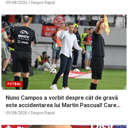
viitoare: „O să fie foc!”
09/08/2026
Despre Rapid
FOTBAL
Nuno Campos a vorbit despre cât de gravă
este accidentarea lui Martin Pascual! Care
este situația lui Karamoko | Sport.ro
09/08/2026
Despre Rapid