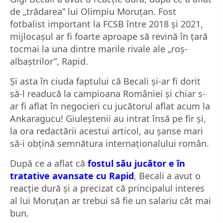
de „trădarea” lui Olimpiu Moruțan. Fost
fotbalist important la FCSB între 2018 și 2021,
mijlocașul ar fi foarte aproape să revină în țară
tocmai la una dintre marile rivale ale „roș-
albaștrilor”, Rapid.
Și asta în ciuda faptului că Becali și-ar fi dorit
să-l readucă la campioana României și chiar s-
ar fi aflat în negocieri cu jucătorul aflat acum la
Ankaragucu! Giuleștenii au intrat însă pe fir și,
la ora redactării acestui articol, au șanse mari
să-i obțină semnătura internaționalului român.
După ce a aflat că
fostul său jucător e în
tratative avansate cu Rapid
, Becali a avut o
reacție dură și a precizat că principalul interes
al lui Moruțan ar trebui să fie un salariu cât mai
bun.