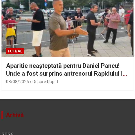
FOTBAL
Apariție neașteptată pentru Daniel Pancu!
Unde a fost surprins antrenorul Rapidului |
Sport.ro
08/08/2026
Despre Rapid
Arhivă
2026