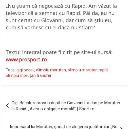
„Nu știam că negociază cu Rapid. Am văzut la
televizor că a semnat cu Rapid. Păi da, eu nu
sunt certat cu Giovanni, dar cum să știu eu,
cum să vorbesc cu el dacă nu știam?
Textul integral poate fi citit pe site-ul sursă:
www.prosport.ro
Tags:
gigi becali
,
olimpiu morutan
,
olimpiu morutan rapid
,
olimpiu moruțan transfer
Navigare
Gigi Becali, reproșuri după ce Giovanni l-a dus pe Moruțan
în
la Rapid: „Avea o obligație morală” | Sport.ro
articole
Impresarul lui Moruțan, șocat de alegerea jucătorului: „Nu