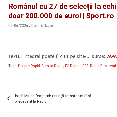
Românul cu 27 de selecții la ech
doar 200.000 de euro! | Sport.ro
05/06/2026
Despre Rapid
Textul integral poate fi citit pe site-ul sursă:
www.
Tags:
Despre Rapid
,
Familia Rapid
,
FC Rapid 1923
,
Rapid Bucuresti
Navigare
Ireal! Mitică Dragomir anunță transferuri fără
în
precedent la Rapid
articole