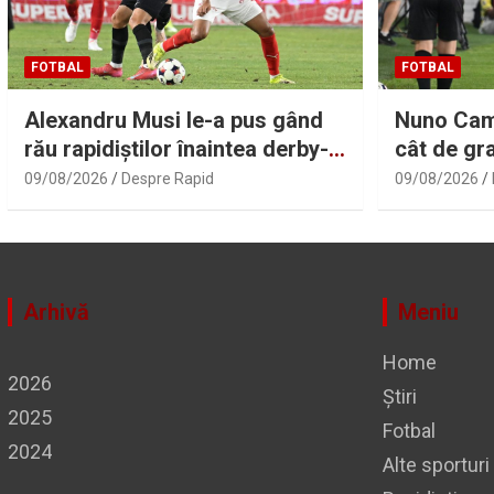
FOTBAL
FOTBAL
Alexandru Musi le-a pus gând
Nuno Cam
rău rapidiștilor înaintea derby-
cât de gr
ului de săptămâna viitoare: „O
lui Marti
09/08/2026
Despre Rapid
09/08/2026
să fie foc!”
situația l
Arhivă
Meniu
Home
2026
Știri
2025
Fotbal
2024
Alte sporturi