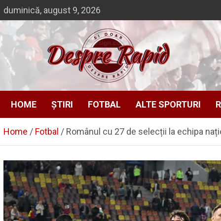
Skip
duminică, august 9, 2026
to
content
Si doar … despre Rapid
Despre Rapid
HOME
ȘTIRI
FOTBAL
ALTE SPORTURI
R
Home
Fotbal
Românul cu 27 de selecții la echipa nați