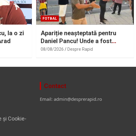
FOTBAL
, la o zi
Apariție neașteptată pentru
Arad
Daniel Pancu! Unde a fost
surprins antrenorul Rapidului |
08/08/2026
Despre Rapid
Sport.ro
Contact
Email: admin@desprerapid.ro
e și Cookie-