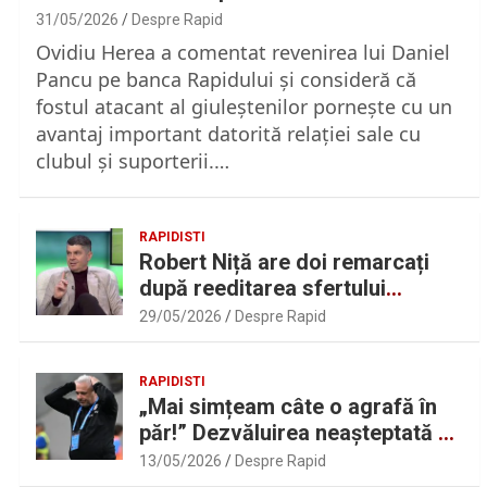
31/05/2026
Despre Rapid
Ovidiu Herea a comentat revenirea lui Daniel
Pancu pe banca Rapidului şi consideră că
fostul atacant al giuleştenilor porneşte cu un
avantaj important datorită relaţiei sale cu
clubul şi suporterii.…
RAPIDISTI
Robert Niță are doi remarcați
după reeditarea sfertului
UEFAntastic: „Lideri în teren” |
29/05/2026
Despre Rapid
Sport.ro
RAPIDISTI
„Mai simțeam câte o agrafă în
păr!” Dezvăluirea neașteptată a
lui Marius Șumudică despre
13/05/2026
Despre Rapid
Daniel Pancu