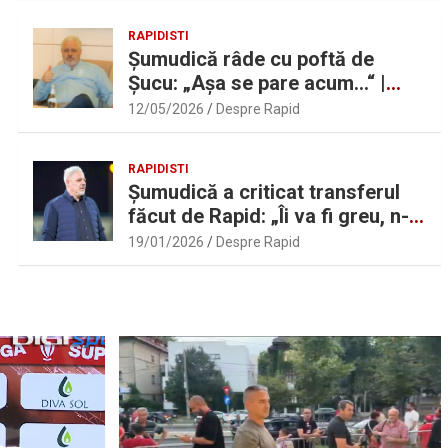
RAPIDISTI
Șumudică râde cu poftă de
Șucu: „Așa se pare acum…“ |
Sport.ro
12/05/2026
Despre Rapid
RAPIDISTI
Șumudică a criticat transferul
făcut de Rapid: „Îi va fi greu, n-
am înțeles”
19/01/2026
Despre Rapid