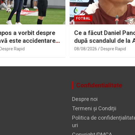
FOTBAL
pos a vorbit despre
Ce a făcut Daniel Pancu
avă este accidentarea
după scandalul de la 
n Pascual! Care este
Despre Rapid
08/08/2026
Despre Rapid
ui Karamoko | Sport.ro
Confidentialitate
Despre noi
Termeni și Condiții
Politica de confidențialitat
uri
Copyright/DMCA