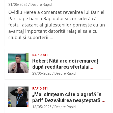
31/05/2026
Despre Rapid
Ovidiu Herea a comentat revenirea lui Daniel
Pancu pe banca Rapidului şi consideră că
fostul atacant al giuleştenilor porneşte cu un
avantaj important datorită relaţiei sale cu
clubul şi suporterii.…
RAPIDISTI
Robert Niță are doi remarcați
după reeditarea sfertului
UEFAntastic: „Lideri în teren” |
29/05/2026
Despre Rapid
Sport.ro
RAPIDISTI
„Mai simțeam câte o agrafă în
păr!” Dezvăluirea neașteptată a
lui Marius Șumudică despre
13/05/2026
Despre Rapid
Daniel Pancu