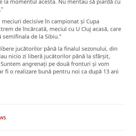
ne la momentul acesta. Nu meritau să piardă cu
.”
meciuri decisive în campionat și Cupa
rem de încărcată, meciul cu U Cluj acasă, care
 semifinala de la Sibiu.”
bere jucătorilor până la finalul sezonului, din
 nicio zi liberă jucătorilor până la sfârşit,
r. Suntem angrenaţi pe două fronturi şi vom
r fi o realizare bună pentru noi ca după 13 ani
ws