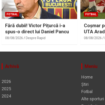
FOTBAL
FOTBAL
Fără dubii! Victor Pițurcă i-a
Coșmar pe
spus-o direct lui Daniel Pancu
UTA Arad 
lipsi
08/08/2026
Despre Rapid
08/08/2026
Arhivă
Meniu
Home
2026
Știri
2025
Fotbal
2024
Alte sporturi