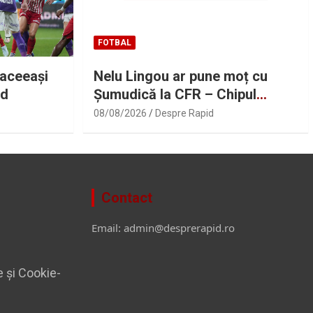
FOTBAL
 aceeași
Nelu Lingou ar pune moț cu
id
Șumudică la CFR – Chipul
Fotbalului Românesc și cum a
08/08/2026
Despre Rapid
picat transfermarkt din cauza
lui Dan Nistor. „Pastila de la
Manila” cu Gabriel Berceanu
Contact
Email: admin@desprerapid.ro
e și Cookie-