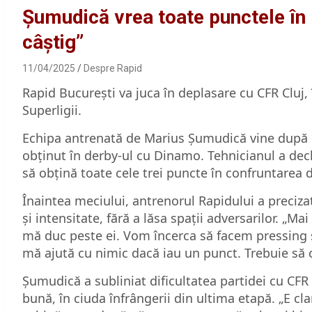
Șumudică vrea toate punctele în
câștig”
11/04/2025
Despre Rapid
Rapid București va juca în deplasare cu CFR Cluj, î
Superligii.
Echipa antrenată de Marius Șumudică vine după p
obținut în derby-ul cu Dinamo. Tehnicianul a decla
să obțină toate cele trei puncte în confruntarea d
Înaintea meciului, antrenorul Rapidului a preciza
și intensitate, fără a lăsa spații adversarilor. „M
mă duc peste ei. Vom încerca să facem pressing şi
mă ajută cu nimic dacă iau un punct. Trebuie să câ
Șumudică a subliniat dificultatea partidei cu CFR
bună, în ciuda înfrângerii din ultima etapă. „E cl