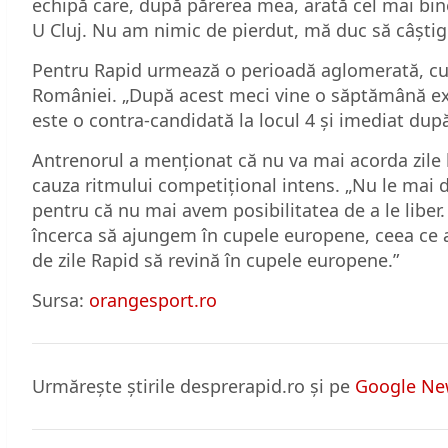
echipă care, după părerea mea, arată cel mai bi
U Cluj. Nu am nimic de pierdut, mă duc să câştig
Pentru Rapid urmează o perioadă aglomerată, cu 
României. „După acest meci vine o săptămână ext
este o contra-candidată la locul 4 şi imediat după
Antrenorul a menționat că nu va mai acorda zile li
cauza ritmului competițional intens. „Nu le mai dau
pentru că nu mai avem posibilitatea de a le libe
încerca să ajungem în cupele europene, ceea ce a
de zile Rapid să revină în cupele europene.”
Sursa:
orangesport.ro
Urmărește știrile desprerapid.ro și pe
Google Ne