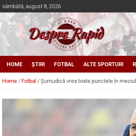
Skip
sâmbătă, august 8, 2026
to
content
Si doar … despre Rapid
Despre Rapid
HOME
ȘTIRI
FOTBAL
ALTE SPORTURI
R
Home
Fotbal
Șumudică vrea toate punctele în meciul