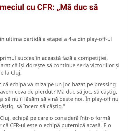
 meciul cu CFR: „Mă duc să
n ultima partidă a etapei a 4-a din play-off-ul
rimul succes în această fază a competiției,
rat că își dorește să continue seria victoriilor și
e la Cluj.
t că echipa va miza pe un joc bazat pe pressing
ai avem ceva de pierdut? Mă duc să joc, să câştig,
 să nu îi lăsăm să vină peste noi. În play-off nu
ştig, să încerc să câştig.”
 Cluj, echipă pe care o consideră într-o formă
ar că CFR-ul este o echipă puternică acasă. E o