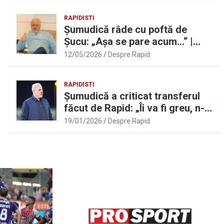
RAPIDISTI
Șumudică râde cu poftă de
Șucu: „Așa se pare acum…“ |
Sport.ro
12/05/2026
Despre Rapid
RAPIDISTI
Șumudică a criticat transferul
făcut de Rapid: „Îi va fi greu, n-
am înțeles”
19/01/2026
Despre Rapid