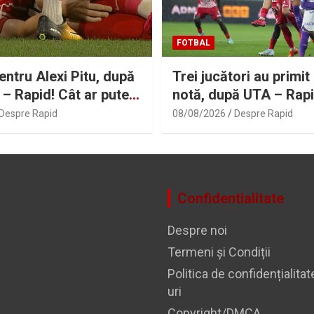
FOTBAL
ntru Alexi Pitu, după
Trei jucători au primit
– Rapid! Cât ar putea
notă, după UTA – Rap
Despre Rapid
08/08/2026
Despre Rapid
Confidentialitate
Despre noi
Termeni și Condiții
Politica de confidențialitat
uri
Copyright/DMCA