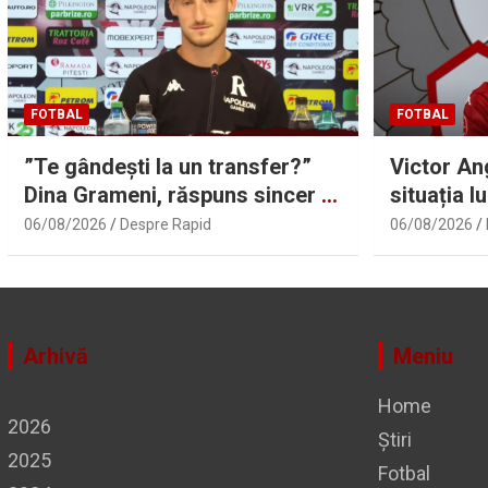
FOTBAL
FOTBAL
”Te gândești la un transfer?”
Victor An
Dina Grameni, răspuns sincer |
situația l
Sport.ro
06/08/2026
Despre Rapid
06/08/2026
Arhivă
Meniu
Home
2026
Știri
2025
Fotbal