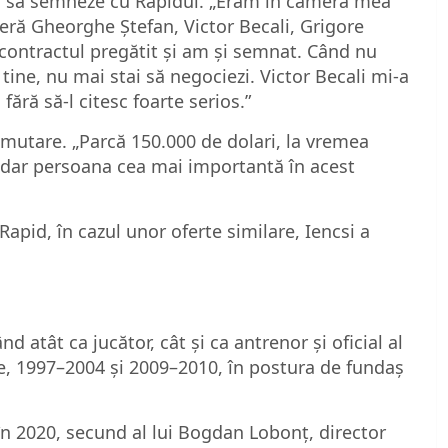
ns să semneze cu Rapidul. „Eram în camera mea
ameră Gheorghe Ștefan, Victor Becali, Grigore
u contractul pregătit și am și semnat. Când nu
 tine, nu mai stai să negociezi. Victor Becali mi-a
ără să-l citesc foarte serios.”
n mutare. „Parcă 150.000 de dolari, la vremea
, dar persoana cea mai importantă în acest
Rapid, în cazul unor oferte similare, Iencsi a
d atât ca jucător, cât și ca antrenor și oficial al
e, 1997–2004 și 2009–2010, în postura de fundaș
d în 2020, secund al lui Bogdan Lobonț, director