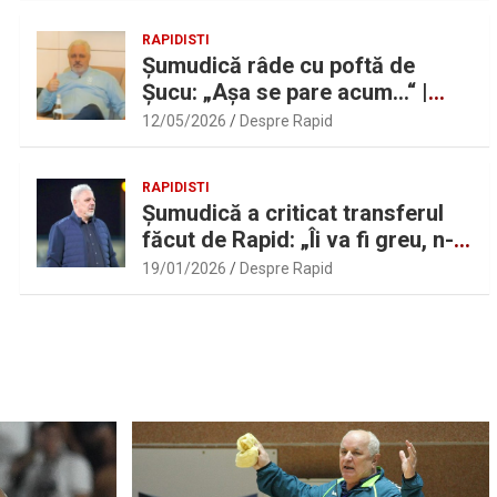
RAPIDISTI
Șumudică râde cu poftă de
Șucu: „Așa se pare acum…“ |
Sport.ro
12/05/2026
Despre Rapid
RAPIDISTI
Șumudică a criticat transferul
făcut de Rapid: „Îi va fi greu, n-
am înțeles”
19/01/2026
Despre Rapid