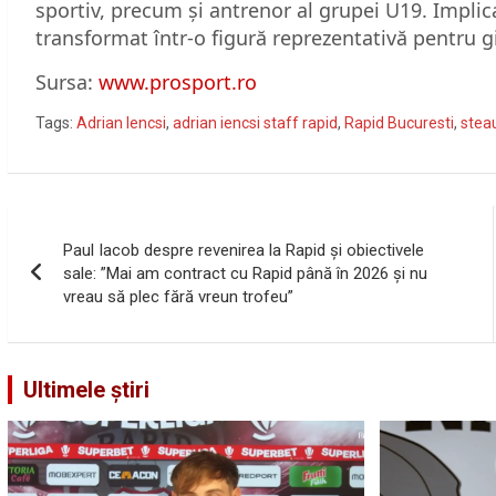
sportiv, precum și antrenor al grupei U19. Implic
transformat într-o figură reprezentativă pentru g
Sursa:
www.prosport.ro
Tags:
Adrian Iencsi
,
adrian iencsi staff rapid
,
Rapid Bucuresti
,
stea
Navigare
Paul Iacob despre revenirea la Rapid și obiectivele
în
sale: ”Mai am contract cu Rapid până în 2026 și nu
vreau să plec fără vreun trofeu”
articole
Ultimele știri