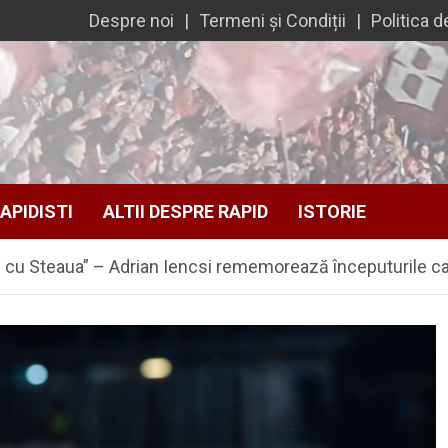
Despre noi
Termeni și Condiții
Politica d
APIDISTI
ALTII DESPRE RAPID
ISTORIE
 cu Steaua” – Adrian Iencsi rememorează începuturile ca