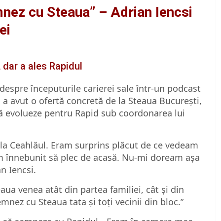
mnez cu Steaua” – Adrian Iencsi
ei
 dar a ales Rapidul
t despre începuturile carierei sale într-un podcast
și a avut o ofertă concretă de la Steaua București,
să evolueze pentru Rapid sub coordonarea lui
la Ceahlăul. Eram surprins plăcut de ce vedeam
eram înnebunit să plec de acasă. Nu-mi doream așa
n Iencsi.
ua venea atât din partea familiei, cât și din
mnez cu Steaua tata și toți vecinii din bloc.”