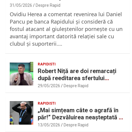
31/05/2026
Despre Rapid
Ovidiu Herea a comentat revenirea lui Daniel
Pancu pe banca Rapidului şi consideră că
fostul atacant al giuleştenilor porneşte cu un
avantaj important datorită relaţiei sale cu
clubul şi suporterii.…
RAPIDISTI
Robert Niță are doi remarcați
după reeditarea sfertului
UEFAntastic: „Lideri în teren” |
29/05/2026
Despre Rapid
Sport.ro
RAPIDISTI
„Mai simțeam câte o agrafă în
păr!” Dezvăluirea neașteptată a
lui Marius Șumudică despre
13/05/2026
Despre Rapid
Daniel Pancu