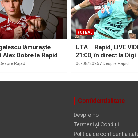
FOTBAL
gelescu lămurește
UTA – Rapid, LIVE VIDE
ui Alex Dobre la Rapid
21:00, în direct la Digi
Se anunță un meci ”de
Despre Rapid
06/08/2026
Despre Rapid
Arad
Confidentialitate
Despre noi
Termeni și Condiții
Politica de confidențialitat