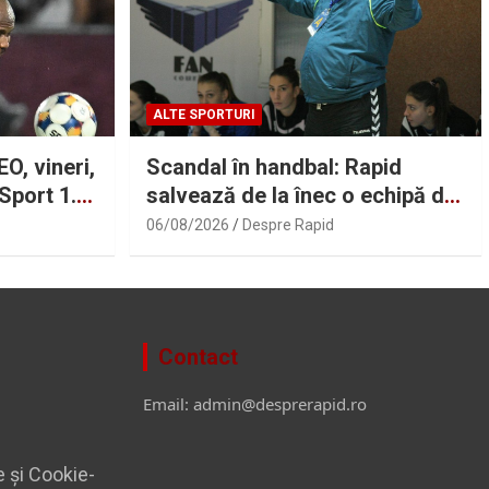
ALTE SPORTURI
O, vineri,
Scandal în handbal: Rapid
 Sport 1.
salvează de la înec o echipă din
 foc” la
Liga Națională cu un împrumut
06/08/2026
Despre Rapid
în masă! Gheorghe Tadici se
revoltă: „Nu este normal”
Contact
Email: admin@desprerapid.ro
e și Cookie-