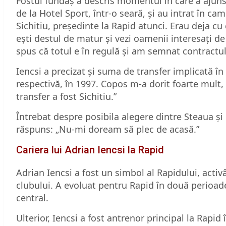
Fostul fundaș a descris momentul în care a aju
de la Hotel Sport, într-o seară, și au intrat în c
Sichitiu, președinte la Rapid atunci. Erau deja c
ești destul de matur și vezi oamenii interesați de
spus că totul e în regulă și am semnat contractul f
Iencsi a precizat și suma de transfer implicată î
respectivă, în 1997. Copos m-a dorit foarte mult
transfer a fost Sichitiu.”
Întrebat despre posibila alegere dintre Steaua și 
răspuns: „Nu-mi doream să plec de acasă.”
Cariera lui Adrian Iencsi la Rapid
Adrian Iencsi a fost un simbol al Rapidului, activân
clubului. A evoluat pentru Rapid în două perioad
central.
Ulterior, Iencsi a fost antrenor principal la Rapi